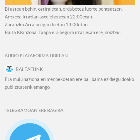
Bi astean behin, ostiraletan, ordubetez fuerte pentsatzen.
Antxeta Irratian astelehenetan 22:00etan.
Zarauzko Arraion igandeetan 14:00etan.
Baita KKinzona, Txapa eta Segura irratietan ere, noizbait.
AUDIO PLATAFORMA LIBREAN
BALEAFUNK
Eta multinazionalen menpekoetan ere bai, baina ez diegu doako
publizitaterik emango.
TELEGRAMOAN ERE BAGIRA