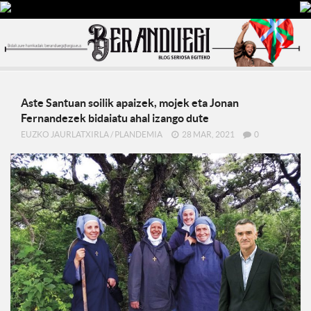
Aste Santuan soilik apaizek, mojek eta Jonan
Fernandezek bidaiatu ahal izango dute
EUZKO JAURLATXIRLA
/
PLANDEMIA
28 MAR, 2021
0