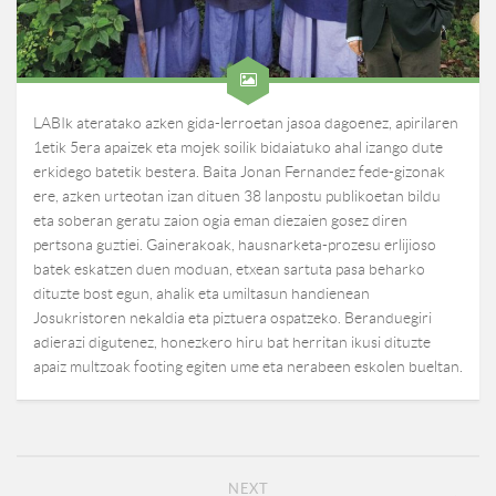
LABIk ateratako azken gida-lerroetan jasoa dagoenez, apirilaren
1etik 5era apaizek eta mojek soilik bidaiatuko ahal izango dute
erkidego batetik bestera. Baita Jonan Fernandez fede-gizonak
ere, azken urteotan izan dituen 38 lanpostu publikoetan bildu
eta soberan geratu zaion ogia eman diezaien gosez diren
pertsona guztiei. Gainerakoak, hausnarketa-prozesu erlijioso
batek eskatzen duen moduan, etxean sartuta pasa beharko
dituzte bost egun, ahalik eta umiltasun handienean
Josukristoren nekaldia eta piztuera ospatzeko. Beranduegiri
adierazi digutenez, honezkero hiru bat herritan ikusi dituzte
apaiz multzoak footing egiten ume eta nerabeen eskolen bueltan.
NEXT