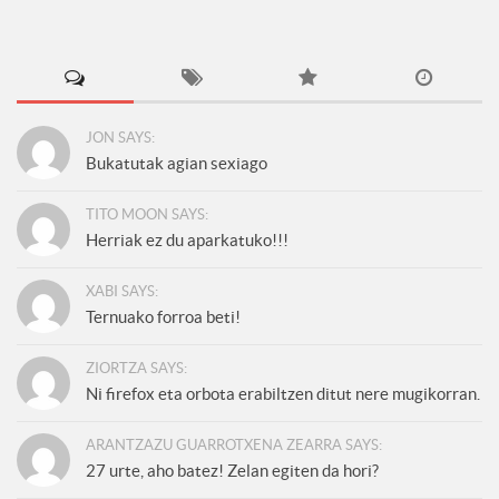
JON SAYS:
Bukatutak agian sexiago
TITO MOON SAYS:
Herriak ez du aparkatuko!!!
XABI SAYS:
Ternuako forroa beti!
ZIORTZA SAYS:
Ni firefox eta orbota erabiltzen ditut nere mugikorran.
ARANTZAZU GUARROTXENA ZEARRA SAYS:
27 urte, aho batez! Zelan egiten da hori?