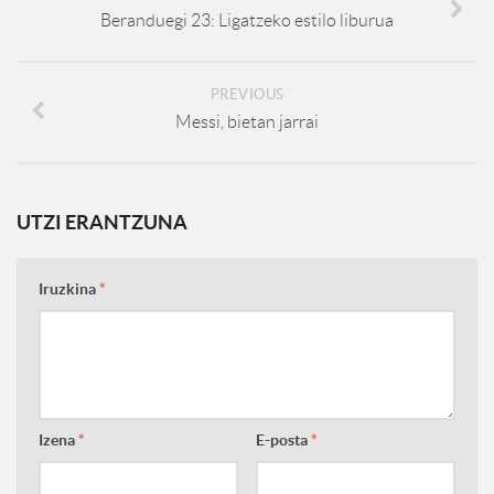
Beranduegi 23: Ligatzeko estilo liburua
PREVIOUS
Messi, bietan jarrai
UTZI ERANTZUNA
Iruzkina
*
Izena
*
E-posta
*