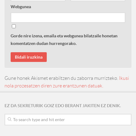
Webgunea
Gorde nire izena, emaila eta webgunea bilatzaile honetan
komentatzen dudan hurrengorako.
Gune honek Akismet erabiltzen du zaborra murrizteko.
Ikusi
nola prozesatzen diren zure erantzunen datuak.
EZ DA SEKRETURIK GOIZ EDO BERANT JAKITEN EZ DENIK.