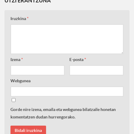
UTZI ERANTZUNA
Iruzkina
*
Izena
*
E-posta
*
Webgunea
Gorde nire izena, emaila eta webgunea bilatzaile honetan
komentatzen dudan hurrengorako.