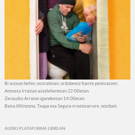
Bi astean behin, ostiraletan, ordubetez fuerte pentsatzen.
Antxeta Irratian astelehenetan 22:00etan.
Zarauzko Arraion igandeetan 14:00etan.
Baita KKinzona, Txapa eta Segura irratietan ere, noizbait.
AUDIO PLATAFORMA LIBREAN