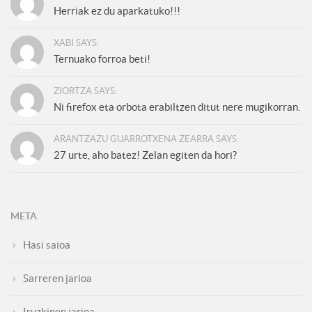
Herriak ez du aparkatuko!!!
XABI SAYS:
Ternuako forroa beti!
ZIORTZA SAYS:
Ni firefox eta orbota erabiltzen ditut nere mugikorran.
ARANTZAZU GUARROTXENA ZEARRA SAYS:
27 urte, aho batez! Zelan egiten da hori?
META
Hasi saioa
Sarreren jarioa
Iruzkinen jarioa