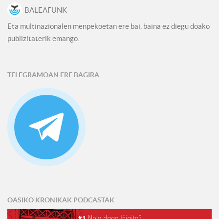
BALEAFUNK
Eta multinazionalen menpekoetan ere bai, baina ez diegu doako
publizitaterik emango.
TELEGRAMOAN ERE BAGIRA
OASIKO KRONIKAK PODCASTAK