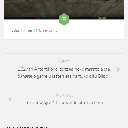
Irudia: Twitter |
@Erreharria
NEXT
2027an Antartikoko izotz gaineko maratoia eta
Saharako gamelu lasterketa hartuko ditu Bilbok
PREVIOUS
Beranduegi 22: Hau Kurdu eta hau Lore