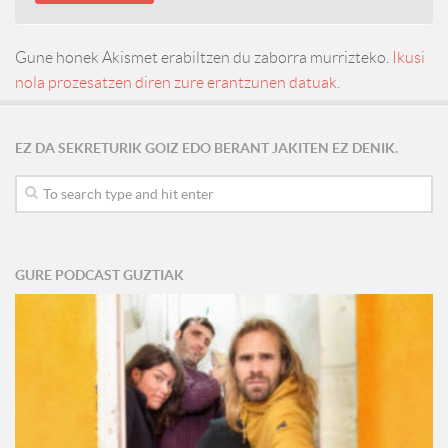
Gune honek Akismet erabiltzen du zaborra murrizteko.
Ikusi
nola prozesatzen diren zure erantzunen datuak.
EZ DA SEKRETURIK GOIZ EDO BERANT JAKITEN EZ DENIK.
GURE PODCAST GUZTIAK