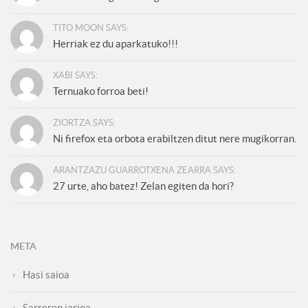
TITO MOON SAYS:
Herriak ez du aparkatuko!!!
XABI SAYS:
Ternuako forroa beti!
ZIORTZA SAYS:
Ni firefox eta orbota erabiltzen ditut nere mugikorran.
ARANTZAZU GUARROTXENA ZEARRA SAYS:
27 urte, aho batez! Zelan egiten da hori?
META
Hasi saioa
Sarreren jarioa