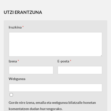
UTZI ERANTZUNA
Iruzkina
*
Izena
*
E-posta
*
Webgunea
Gorde nire izena, emaila eta webgunea bilatzaile honetan
komentatzen dudan hurrengorako.