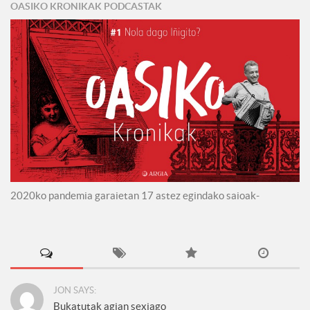
OASIKO KRONIKAK PODCASTAK
2020ko pandemia garaietan 17 astez egindako saioak-
JON SAYS:
Bukatutak agian sexiago