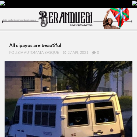
All cipayos are beautiful
POLIZIA AUTOMATA BASQUE
27 API, 2021
0