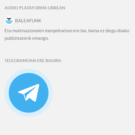
AUDIO PLATAFORMA LIBREAN
BALEAFUNK
Eta multinazionalen menpekoetan ere bai, baina ez diegu doako
publizitaterik emango.
TELEGRAMOAN ERE BAGIRA