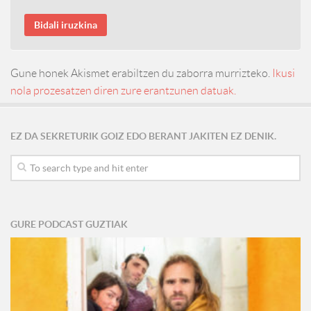
Gune honek Akismet erabiltzen du zaborra murrizteko.
Ikusi
nola prozesatzen diren zure erantzunen datuak.
EZ DA SEKRETURIK GOIZ EDO BERANT JAKITEN EZ DENIK.
GURE PODCAST GUZTIAK