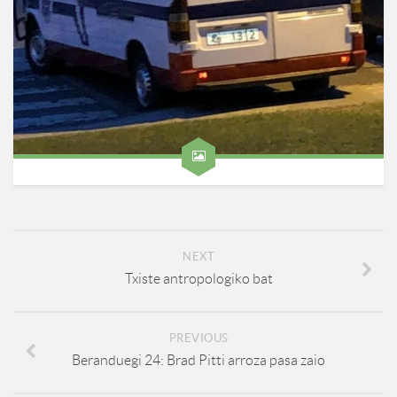
NEXT
Txiste antropologiko bat
PREVIOUS
Beranduegi 24: Brad Pitti arroza pasa zaio