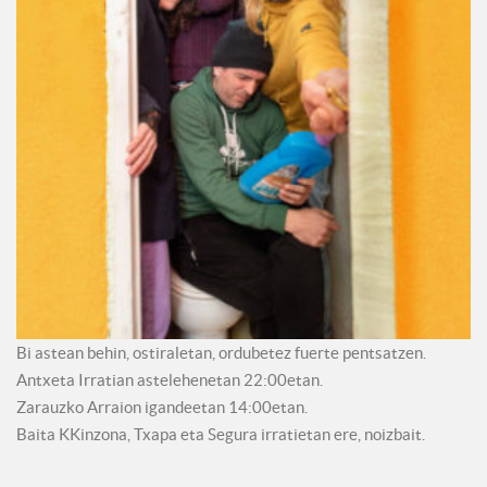
Bi astean behin, ostiraletan, ordubetez fuerte pentsatzen.
Antxeta Irratian astelehenetan 22:00etan.
Zarauzko Arraion igandeetan 14:00etan.
Baita KKinzona, Txapa eta Segura irratietan ere, noizbait.