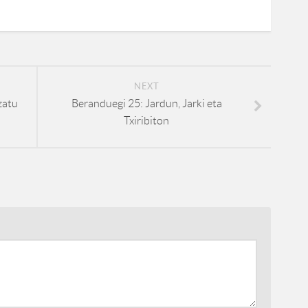
NEXT
zatu
Beranduegi 25: Jardun, Jarki eta
Txiribiton