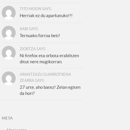
TITO MOON SAYS:
Herriak ez du aparkatuko!!!
XABI SAYS:
Ternuako forroa beti!
ZIORTZA SAYS:
Ni firefox eta orbota erabiltzen
ditut nere mugikorran.
ARANTZAZU GUARROTXENA
ZEARRA SAYS:
27 urte, aho batez! Zelan egiten
da hori?
META