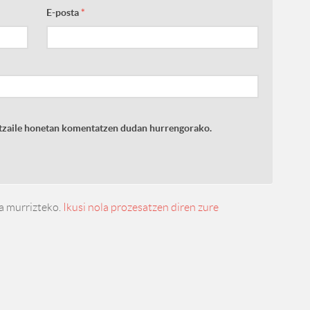
E-posta
*
latzaile honetan komentatzen dudan hurrengorako.
a murrizteko.
Ikusi nola prozesatzen diren zure