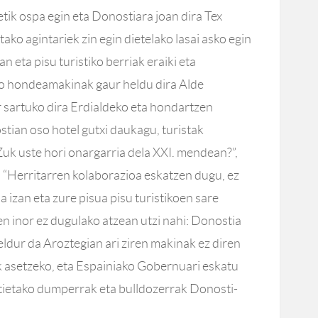
ik ospa egin eta Donostiara joan dira Tex
o agintariek zin egin dietelako lasai asko egin
an eta pisu turistiko berriak eraiki eta
o hondeamakinak gaur heldu dira Alde
r sartuko dira Erdialdeko eta hondartzen
tian oso hotel gutxi daukagu, turistak
 Zuk uste hori onargarria dela XXI. mendean?”,
 “Herritarren kolaborazioa eskatzen dugu, ez
oa izan eta zure pisua pisu turistikoen sare
n inor ez dugulako atzean utzi nahi: Donostia
ldur da Aroztegian ari ziren makinak ez diren
k asetzeko, eta Espainiako Gobernuari eskatu
ztietako dumperrak eta bulldozerrak Donosti-