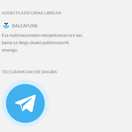
AUDIO PLATAFORMA LIBREAN
BALEAFUNK
Eta multinazionalen menpekoetan ere bai,
baina ez diegu doako publizitaterik
emango.
TELEGRAMOAN ERE BAGIRA