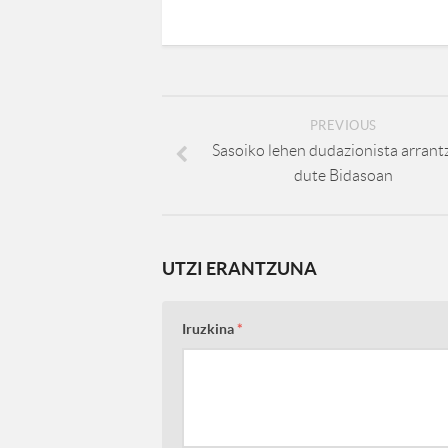
PREVIOUS
Sasoiko lehen dudazionista arrant
dute Bidasoan
UTZI ERANTZUNA
Iruzkina
*