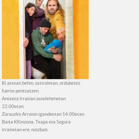
Bi astean behin, ostiraletan, ordubetez
fuerte pentsatzen.
Antxeta Irratian astelehenetan
22:00etan.
Zarauzko Arraion igandeetan 14:00etan.
Baita KKinzona, Txapa eta Segura
irratietan ere, noizbait.