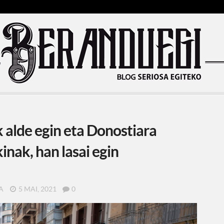
 alde egin eta Donostiara
nak, han lasai egin
A
5 MAI, 2021
0