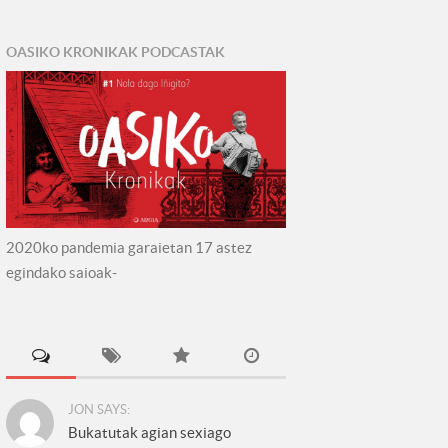
OASIKO KRONIKAK PODCASTAK
2020ko pandemia garaietan 17 astez
egindako saioak-
JON SAYS:
Bukatutak agian sexiago