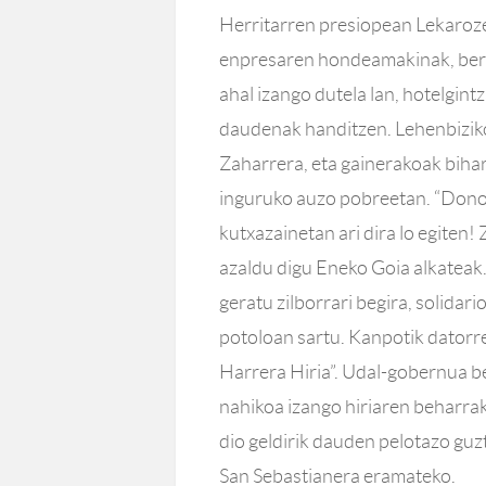
Herritarren presiopean Lekarozet
enpresaren hondeamakinak, bertak
ahal izango dutela lan, hotelgintz
daudenak handitzen. Lehenbizik
Zaharrera, eta gainerakoak biha
inguruko auzo pobreetan. “Donos
kutxazainetan ari dira lo egiten!
azaldu digu Eneko Goia alkateak.
geratu zilborrari begira, solidari
potoloan sartu. Kanpotik datorre
Harrera Hiria”. Udal-gobernua be
nahikoa izango hiriaren beharra
dio geldirik dauden pelotazo gu
San Sebastianera eramateko.