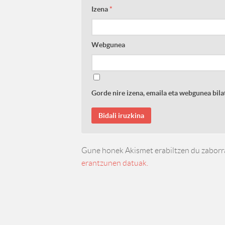
Izena
*
Webgunea
Gorde nire izena, emaila eta webgunea bi
Gune honek Akismet erabiltzen du zaborr
erantzunen datuak.