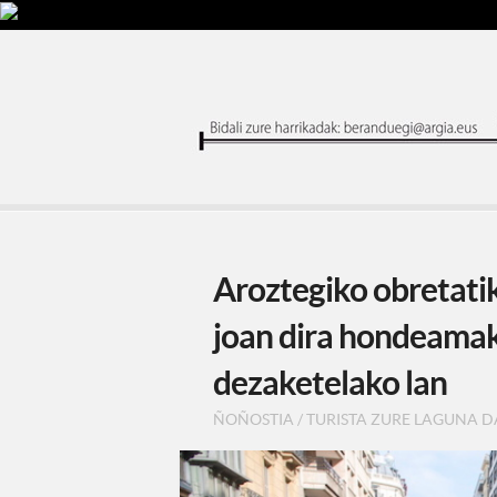
Aroztegiko obretatik
joan dira hondeamaki
dezaketelako lan
ÑOÑOSTIA
/
TURISTA ZURE LAGUNA D