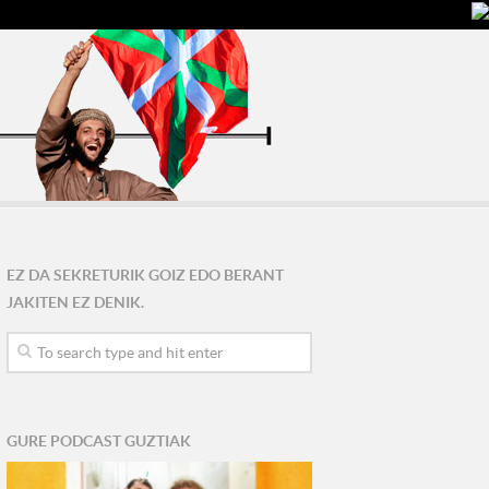
EZ DA SEKRETURIK GOIZ EDO BERANT
JAKITEN EZ DENIK.
GURE PODCAST GUZTIAK