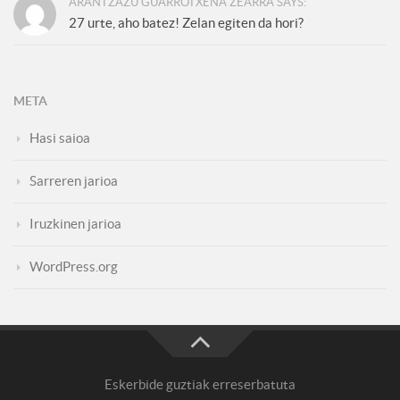
ARANTZAZU GUARROTXENA ZEARRA SAYS:
27 urte, aho batez! Zelan egiten da hori?
META
Hasi saioa
Sarreren jarioa
Iruzkinen jarioa
WordPress.org
Eskerbide guztiak erreserbatuta