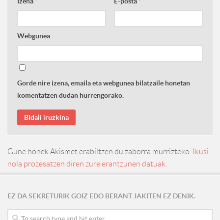
Izena
*
E-posta
*
Webgunea
Gorde nire izena, emaila eta webgunea bilatzaile honetan
komentatzen dudan hurrengorako.
Gune honek Akismet erabiltzen du zaborra murrizteko.
Ikusi
nola prozesatzen diren zure erantzunen datuak.
EZ DA SEKRETURIK GOIZ EDO BERANT JAKITEN EZ DENIK.