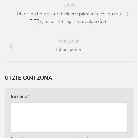
NEXT
Madrilgo hauteskundeak errepikatzeko eskatu du
EITBk, zertaz hitz egin ez duelako jada
PREVIOUS
Julian, jantzi!
UTZI ERANTZUNA
Iruzkina
*