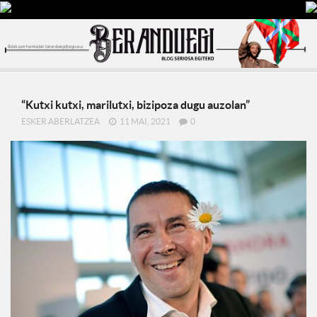
“Kutxi kutxi, marilutxi, bizipoza dugu auzolan”
ESKER ABERLATZEA
11 MAI, 2021
0