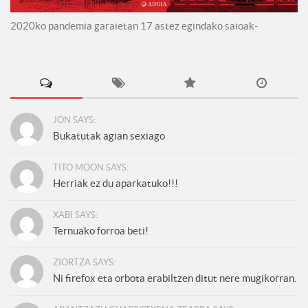
2020ko pandemia garaietan 17 astez egindako saioak-
JON SAYS:
Bukatutak agian sexiago
TITO MOON SAYS:
Herriak ez du aparkatuko!!!
XABI SAYS:
Ternuako forroa beti!
ZIORTZA SAYS:
Ni firefox eta orbota erabiltzen ditut nere mugikorran.