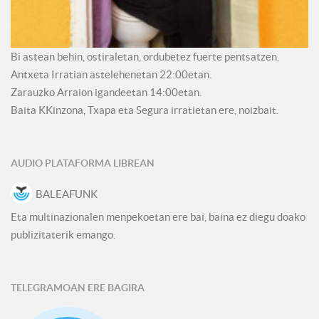
Bi astean behin, ostiraletan, ordubetez fuerte pentsatzen.
Antxeta Irratian astelehenetan 22:00etan.
Zarauzko Arraion igandeetan 14:00etan.
Baita KKinzona, Txapa eta Segura irratietan ere, noizbait.
AUDIO PLATAFORMA LIBREAN
BALEAFUNK
Eta multinazionalen menpekoetan ere bai, baina ez diegu doako
publizitaterik emango.
TELEGRAMOAN ERE BAGIRA