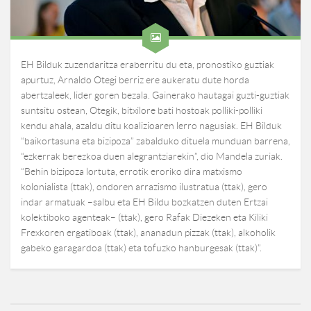
EH Bilduk zuzendaritza eraberritu du eta, pronostiko guztiak
apurtuz, Arnaldo Otegi berriz ere aukeratu dute horda
abertzaleek, lider goren bezala. Gainerako hautagai guzti-guztiak
suntsitu ostean, Otegik, bitxilore bati hostoak polliki-polliki
kendu ahala, azaldu ditu koalizioaren lerro nagusiak. EH Bilduk
“baikortasuna eta bizipoza” zabalduko dituela munduan barrena,
“ezkerrak berezkoa duen alegrantziarekin”, dio Mandela zuriak.
“Behin bizipoza lortuta, errotik eroriko dira matxismo
kolonialista (ttak), ondoren arrazismo ilustratua (ttak), gero
indar armatuak –salbu eta EH Bildu bozkatzen duten Ertzai
kolektiboko agenteak– (ttak), gero Rafak Diezeken eta Kiliki
Frexkoren ergatiboak (ttak), ananadun pizzak (ttak), alkoholik
gabeko garagardoa (ttak) eta tofuzko hanburgesak (ttak)”.