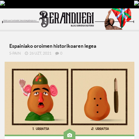
Espainiako oroimen historikoaren legea
S-PAIN
26 UZT, 2021
0