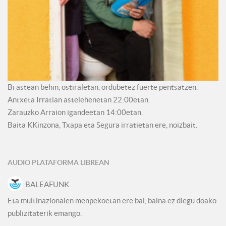
Bi astean behin, ostiraletan, ordubetez fuerte pentsatzen.
Antxeta Irratian astelehenetan 22:00etan.
Zarauzko Arraion igandeetan 14:00etan.
Baita KKinzona, Txapa eta Segura irratietan ere, noizbait.
AUDIO PLATAFORMA LIBREAN
BALEAFUNK
Eta multinazionalen menpekoetan ere bai, baina ez diegu doako
publizitaterik emango.