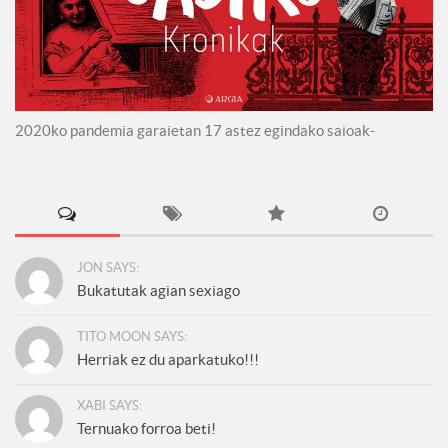
2020ko pandemia garaietan 17 astez egindako saioak-
JON SAYS:
Bukatutak agian sexiago
TITO MOON SAYS:
Herriak ez du aparkatuko!!!
XABI SAYS:
Ternuako forroa beti!