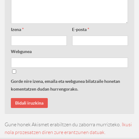
Izena
*
E-posta
*
Webgunea
Gorde nire izena, emaila eta webgunea bilatzaile honetan
komentatzen dudan hurrengorako.
Gune honek Akismet erabiltzen du zaborra murrizteko.
Ikusi
nola prozesatzen diren zure erantzunen datuak.