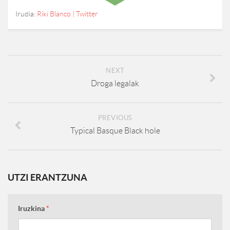
Irudia:
Riki Blanco | Twitter
NEXT
Droga legalak
PREVIOUS
Typical Basque Black hole
UTZI ERANTZUNA
Iruzkina
*