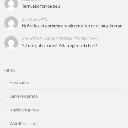
Ternuako forroa beti!
ZIORTZA SAYS:
Ni firefox eta orbota erabiltzen ditut nere mugikorran.
ARANTZAZU GUARROTXENA ZEARRA SAYS:
27 urte, aho batez! Zelan egiten da hori?
META
Hasi saioa
Sarreren jarioa
Iruzkinen jarioa
WordPress.org