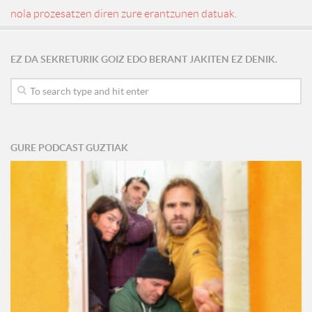
nola prozesatzen diren zure erantzunen datuak.
EZ DA SEKRETURIK GOIZ EDO BERANT JAKITEN EZ DENIK.
GURE PODCAST GUZTIAK