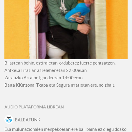
Bi astean behin, ostiraletan, ordubetez fuerte pentsatzen.
Antxeta Irratian astelehenetan 22:00etan.
Zarauzko Arraion igandeetan 14:00etan.
Baita KKinzona, Txapa eta Segura irratietan ere, noizbait.
AUDIO PLATAFORMA LIBREAN
BALEAFUNK
Eta multinazionalen menpekoetan ere bai, baina ez diegu doako