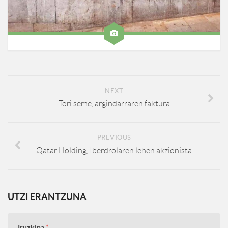
NEXT
Tori seme, argindarraren faktura
PREVIOUS
Qatar Holding, Iberdrolaren lehen akzionista
UTZI ERANTZUNA
Iruzkina
*