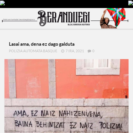
Lasai ama, dena ez dago galduta
POLIZIA AUTOMATA BASQUE
7 IRA, 2021
0