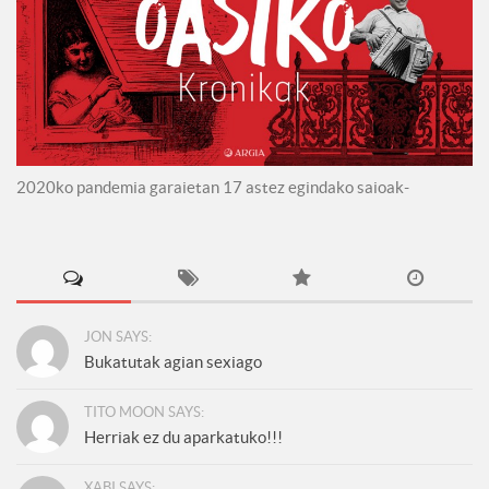
2020ko pandemia garaietan 17 astez egindako saioak-
JON SAYS:
Bukatutak agian sexiago
TITO MOON SAYS:
Herriak ez du aparkatuko!!!
XABI SAYS: