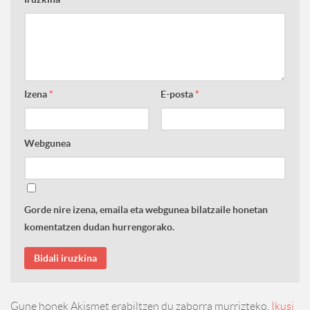
Izena
*
E-posta
*
Webgunea
Gorde nire izena, emaila eta webgunea bilatzaile honetan
komentatzen dudan hurrengorako.
Gune honek Akismet erabiltzen du zaborra murrizteko.
Ikusi