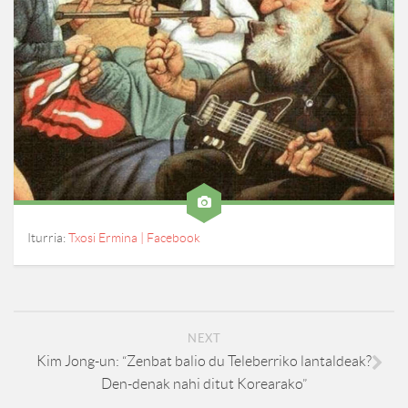
Iturria:
Txosi Ermina | Facebook
NEXT
Kim Jong-un: “Zenbat balio du Teleberriko lantaldeak?
Den-denak nahi ditut Korearako”