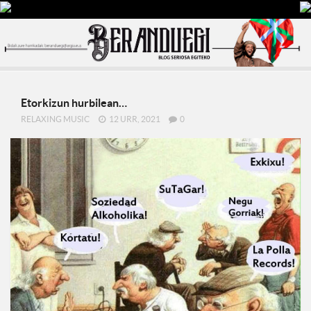
Etorkizun hurbilean…
RELAXING MUSIC
12 URR, 2021
0