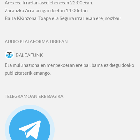
Antxeta Irratian astelehenetan 22:00etan.
Zarauzko Arraion igandeetan 14:00etan.
Baita KKinzona, Txapa eta Segura irratietan ere, noizbait.
AUDIO PLATAFORMA LIBREAN
BALEAFUNK
Eta multinazionalen menpekoetan ere bai, baina ez diegu doako
publizitaterik emango.
TELEGRAMOAN ERE BAGIRA