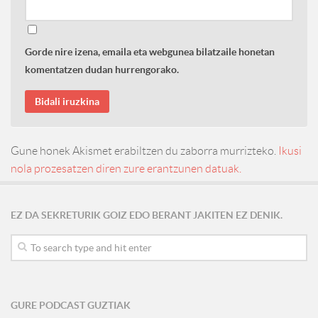
Gorde nire izena, emaila eta webgunea bilatzaile honetan
komentatzen dudan hurrengorako.
Gune honek Akismet erabiltzen du zaborra murrizteko.
Ikusi
nola prozesatzen diren zure erantzunen datuak.
EZ DA SEKRETURIK GOIZ EDO BERANT JAKITEN EZ DENIK.
GURE PODCAST GUZTIAK