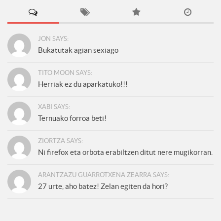
JON SAYS:
Bukatutak agian sexiago
TITO MOON SAYS:
Herriak ez du aparkatuko!!!
XABI SAYS:
Ternuako forroa beti!
ZIORTZA SAYS:
Ni firefox eta orbota erabiltzen ditut nere mugikorran.
ARANTZAZU GUARROTXENA ZEARRA SAYS:
27 urte, aho batez! Zelan egiten da hori?