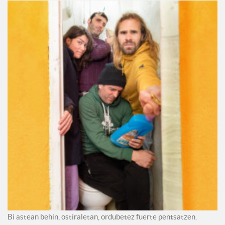
Bi astean behin, ostiraletan, ordubetez fuerte pentsatzen.