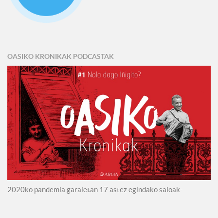
OASIKO KRONIKAK PODCASTAK
2020ko pandemia garaietan 17 astez egindako saioak-