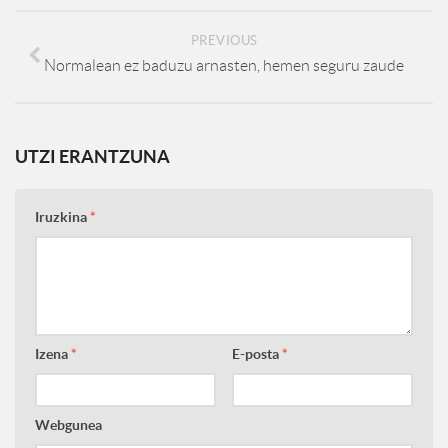
PREVIOUS
Normalean ez baduzu arnasten, hemen seguru zaude
UTZI ERANTZUNA
Iruzkina
*
Izena
*
E-posta
*
Webgunea