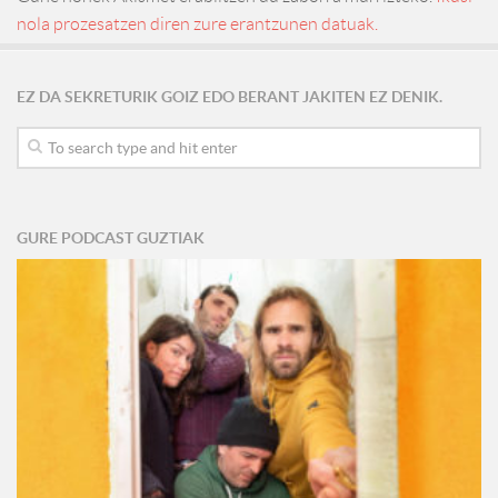
nola prozesatzen diren zure erantzunen datuak.
EZ DA SEKRETURIK GOIZ EDO BERANT JAKITEN EZ DENIK.
GURE PODCAST GUZTIAK