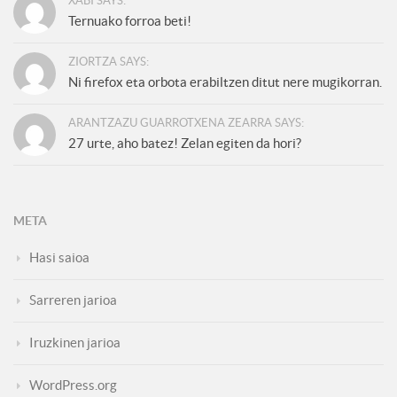
XABI SAYS:
Ternuako forroa beti!
ZIORTZA SAYS:
Ni firefox eta orbota erabiltzen ditut nere mugikorran.
ARANTZAZU GUARROTXENA ZEARRA SAYS:
27 urte, aho batez! Zelan egiten da hori?
META
Hasi saioa
Sarreren jarioa
Iruzkinen jarioa
WordPress.org