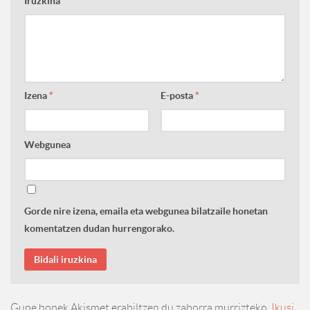
Iruzkina
*
Izena
*
E-posta
*
Webgunea
Gorde nire izena, emaila eta webgunea bilatzaile honetan
komentatzen dudan hurrengorako.
Gune honek Akismet erabiltzen du zaborra murrizteko.
Ikusi