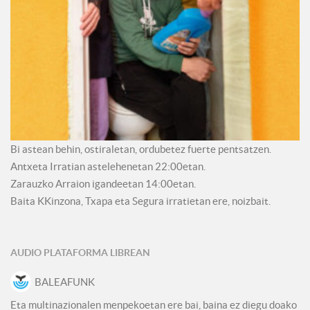
Bi astean behin, ostiraletan, ordubetez fuerte pentsatzen.
Antxeta Irratian astelehenetan 22:00etan.
Zarauzko Arraion igandeetan 14:00etan.
Baita KKinzona, Txapa eta Segura irratietan ere, noizbait.
AUDIO PLATAFORMA LIBREAN
BALEAFUNK
Eta multinazionalen menpekoetan ere bai, baina ez diegu doako