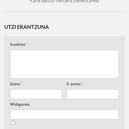
Kaña batzuk hartzera joateko prest
UTZI ERANTZUNA
Iruzkina
*
Izena
*
E-posta
*
Webgunea