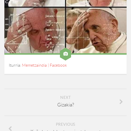
Iturria:
Memetzaindia | Facebook
NEXT
Gizakia?
PREVIOUS