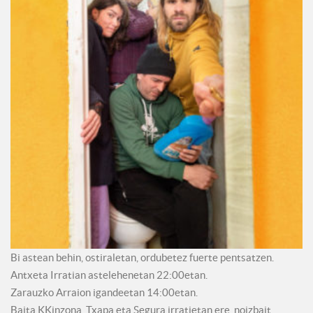
Bi astean behin, ostiraletan, ordubetez fuerte pentsatzen.
Antxeta Irratian astelehenetan 22:00etan.
Zarauzko Arraion igandeetan 14:00etan.
Baita KKinzona, Txapa eta Segura irratietan ere, noizbait.