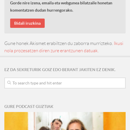
Gorde nire izena, emaila eta webgunea bilatzaile honetan
komentatzen dudan hurrengorako.
Gune honek Akismet erabiltzen du zaborra murrizteko.
Ikusi
nola prozesatzen diren zure erantzunen datuak.
EZ DA SEKRETURIK GOIZ EDO BERANT JAKITEN EZ DENIK.
GURE PODCAST GUZTIAK