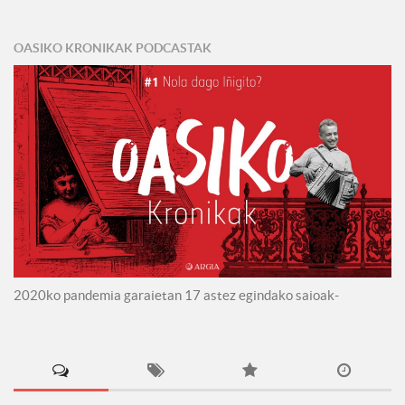
OASIKO KRONIKAK PODCASTAK
2020ko pandemia garaietan 17 astez egindako saioak-