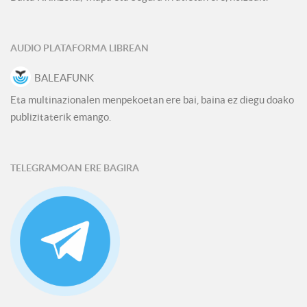
AUDIO PLATAFORMA LIBREAN
BALEAFUNK
Eta multinazionalen menpekoetan ere bai, baina ez diegu doako
publizitaterik emango.
TELEGRAMOAN ERE BAGIRA