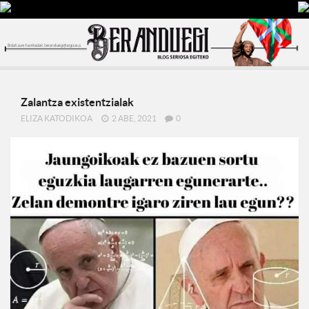
Zalantza existentzialak
ELIZA KATODIKOA
2 ABE, 2021
0