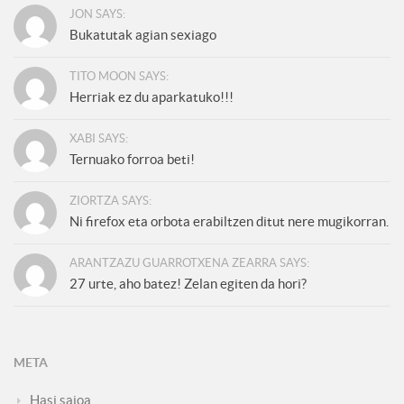
JON SAYS:
Bukatutak agian sexiago
TITO MOON SAYS:
Herriak ez du aparkatuko!!!
XABI SAYS:
Ternuako forroa beti!
ZIORTZA SAYS:
Ni firefox eta orbota erabiltzen ditut nere mugikorran.
ARANTZAZU GUARROTXENA ZEARRA SAYS:
27 urte, aho batez! Zelan egiten da hori?
META
Hasi saioa