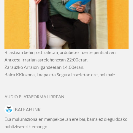
Bi astean behin, ostiraletan, ordubetez fuerte pentsatzen.
Antxeta Irratian astelehenetan 22:00etan.
Zarauzko Arraion igandeetan 14:00etan.
Baita KKinzona, Txapa eta Segura irratietan ere, noizbait.
AUDIO PLATAFORMA LIBREAN
BALEAFUNK
Eta multinazionalen menpekoetan ere bai, baina ez diegu doako
publizitaterik emango.