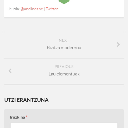
Irudia:
@anelindane | Twitter
NEXT
Bizitza modernoa
PREVIOUS
Lau elementuak
UTZI ERANTZUNA
Iruzkina
*