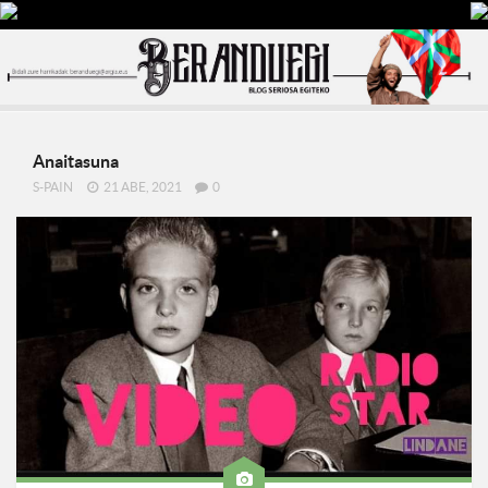
Anaitasuna
S-PAIN
21 ABE, 2021
0