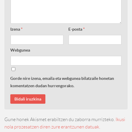
Izena
*
E-posta
*
Webgunea
Gorde nire izena, emaila eta webgunea bilatzaile honetan
komentatzen dudan hurrengorako.
Gune honek Akismet erabiltzen du zaborra murrizteko.
Ikusi
nola prozesatzen diren zure erantzunen datuak.