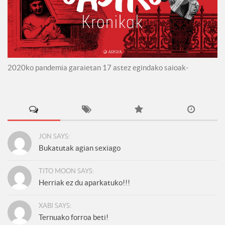
2020ko pandemia garaietan 17 astez egindako saioak-
JON SAYS:
Bukatutak agian sexiago
TITO MOON SAYS:
Herriak ez du aparkatuko!!!
XABI SAYS:
Ternuako forroa beti!