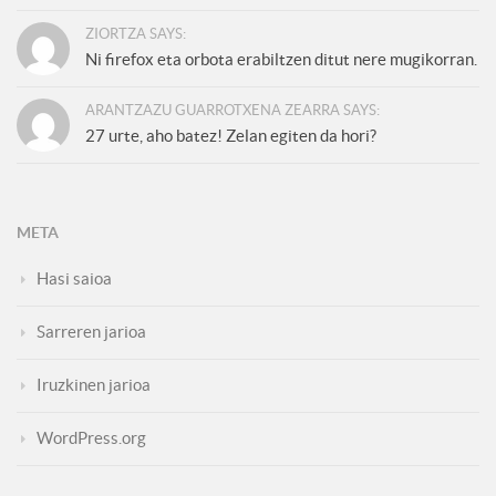
ZIORTZA SAYS:
Ni firefox eta orbota erabiltzen ditut nere mugikorran.
ARANTZAZU GUARROTXENA ZEARRA SAYS:
27 urte, aho batez! Zelan egiten da hori?
META
Hasi saioa
Sarreren jarioa
Iruzkinen jarioa
WordPress.org