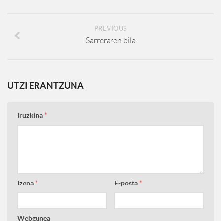
PREVIOUS
Sarreraren bila
UTZI ERANTZUNA
Iruzkina
*
Izena
*
E-posta
*
Webgunea