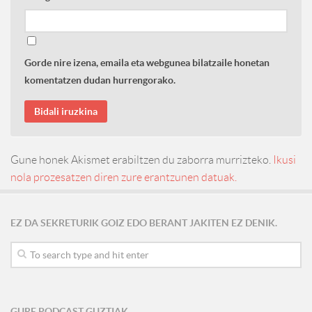
Gorde nire izena, emaila eta webgunea bilatzaile honetan
komentatzen dudan hurrengorako.
Gune honek Akismet erabiltzen du zaborra murrizteko.
Ikusi
nola prozesatzen diren zure erantzunen datuak.
EZ DA SEKRETURIK GOIZ EDO BERANT JAKITEN EZ DENIK.
GURE PODCAST GUZTIAK