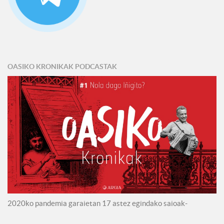
OASIKO KRONIKAK PODCASTAK
2020ko pandemia garaietan 17 astez egindako saioak-