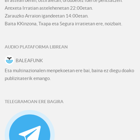
Bi astean behin, ostiraletan, ordubetez fuerte pentsatzen.
Antxeta Irratian astelehenetan 22:00etan.
Zarauzko Arraion igandeetan 14:00etan.
Baita KKinzona, Txapa eta Segura irratietan ere, noizbait.
AUDIO PLATAFORMA LIBREAN
BALEAFUNK
Eta multinazionalen menpekoetan ere bai, baina ez diegu doako
publizitaterik emango.
TELEGRAMOAN ERE BAGIRA