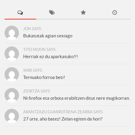
JON SAYS:
Bukatutak agian sexiago
TITO MOON SAYS:
Herriak ez du aparkatuko!!!
XABI SAYS:
Ternuako forroa beti!
ZIORTZA SAYS:
Ni firefox eta orbota erabiltzen ditut nere mugikorran.
ARANTZAZU GUARROTXENA ZEARRA SAYS:
27 urte, aho batez! Zelan egiten da hori?