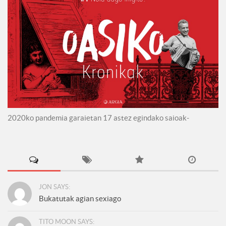
2020ko pandemia garaietan 17 astez egindako saioak-
JON SAYS:
Bukatutak agian sexiago
TITO MOON SAYS: