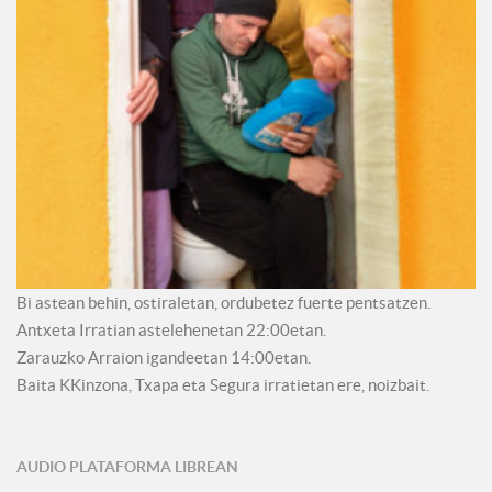
Bi astean behin, ostiraletan, ordubetez fuerte pentsatzen.
Antxeta Irratian astelehenetan 22:00etan.
Zarauzko Arraion igandeetan 14:00etan.
Baita KKinzona, Txapa eta Segura irratietan ere, noizbait.
AUDIO PLATAFORMA LIBREAN