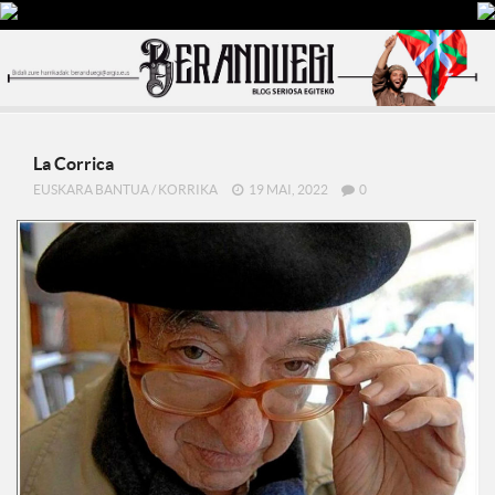
La Corrica
EUSKARA BANTUA
/
KORRIKA
19 MAI, 2022
0