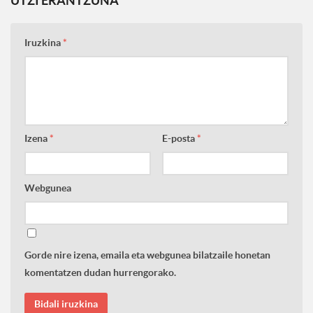
UTZI ERANTZUNA
Iruzkina
*
Izena
*
E-posta
*
Webgunea
Gorde nire izena, emaila eta webgunea bilatzaile honetan
komentatzen dudan hurrengorako.