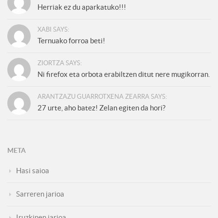
Herriak ez du aparkatuko!!!
XABI SAYS:
Ternuako forroa beti!
ZIORTZA SAYS:
Ni firefox eta orbota erabiltzen ditut nere mugikorran.
ARANTZAZU GUARROTXENA ZEARRA SAYS:
27 urte, aho batez! Zelan egiten da hori?
META
Hasi saioa
Sarreren jarioa
Iruzkinen jarioa