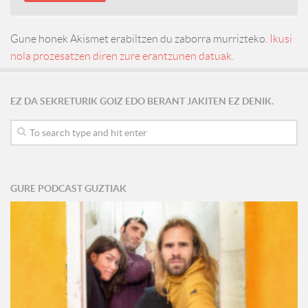
Gune honek Akismet erabiltzen du zaborra murrizteko.
Ikusi
nola prozesatzen diren zure erantzunen datuak.
EZ DA SEKRETURIK GOIZ EDO BERANT JAKITEN EZ DENIK.
GURE PODCAST GUZTIAK