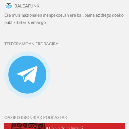
BALEAFUNK
Eta multinazionalen menpekoetan ere bai, baina ez diegu doako
publizitaterik emango.
TELEGRAMOAN ERE BAGIRA
OASIKO KRONIKAK PODCASTAK