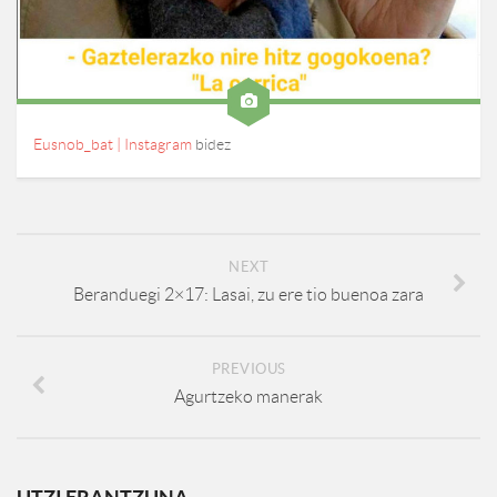
Eusnob_bat | Instagram
bidez
NEXT
Beranduegi 2×17: Lasai, zu ere tio buenoa zara
PREVIOUS
Agurtzeko manerak