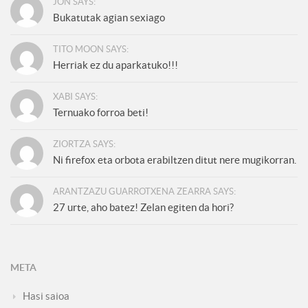
JON SAYS:
Bukatutak agian sexiago
TITO MOON SAYS:
Herriak ez du aparkatuko!!!
XABI SAYS:
Ternuako forroa beti!
ZIORTZA SAYS:
Ni firefox eta orbota erabiltzen ditut nere mugikorran.
ARANTZAZU GUARROTXENA ZEARRA SAYS:
27 urte, aho batez! Zelan egiten da hori?
META
Hasi saioa