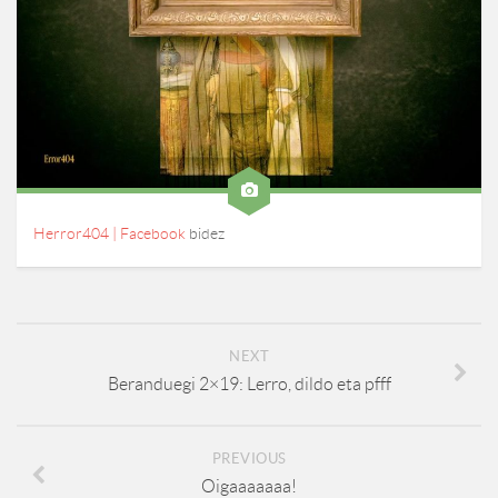
Herror404 | Facebook
bidez
NEXT
Beranduegi 2×19: Lerro, dildo eta pfff
PREVIOUS
Oigaaaaaaa!