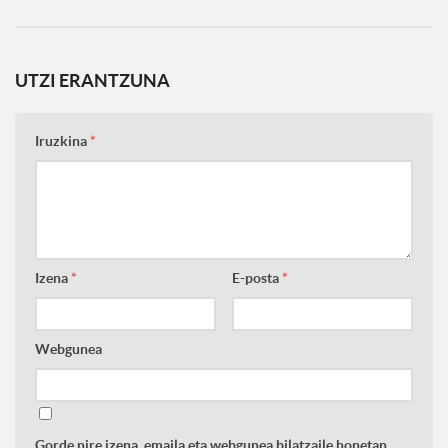
UTZI ERANTZUNA
Iruzkina
*
Izena
*
E-posta
*
Webgunea
Gorde nire izena, emaila eta webgunea bilatzaile honetan