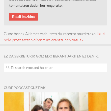
komentatzen dudan hurrengorako.
Gune honek Akismet erabiltzen du zaborra murrizteko.
Ikusi
nola prozesatzen diren zure erantzunen datuak.
EZ DA SEKRETURIK GOIZ EDO BERANT JAKITEN EZ DENIK.
GURE PODCAST GUZTIAK