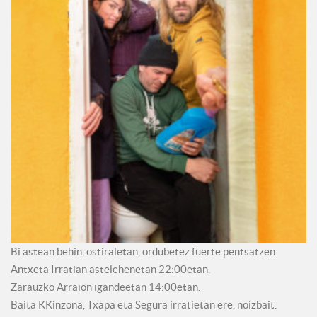
Bi astean behin, ostiraletan, ordubetez fuerte pentsatzen.
Antxeta Irratian astelehenetan 22:00etan.
Zarauzko Arraion igandeetan 14:00etan.
Baita KKinzona, Txapa eta Segura irratietan ere, noizbait.