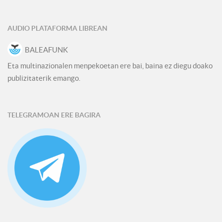
AUDIO PLATAFORMA LIBREAN
BALEAFUNK
Eta multinazionalen menpekoetan ere bai, baina ez diegu doako
publizitaterik emango.
TELEGRAMOAN ERE BAGIRA