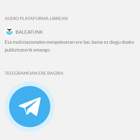
AUDIO PLATAFORMA LIBREAN
BALEAFUNK
Eta multinazionalen menpekoetan ere bai, baina ez diegu doako
publizitaterik emango.
TELEGRAMOAN ERE BAGIRA