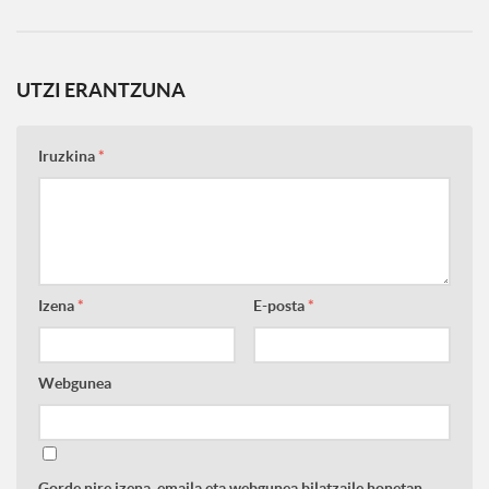
UTZI ERANTZUNA
Iruzkina
*
Izena
*
E-posta
*
Webgunea
Gorde nire izena, emaila eta webgunea bilatzaile honetan