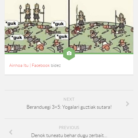
Ainhoa Itu | Facebook
bidez
NEXT
Beranduegi 3×5: Yogalari guztiak sutara!
PREVIOUS
Denok tuneatu behar dugu zerbait…