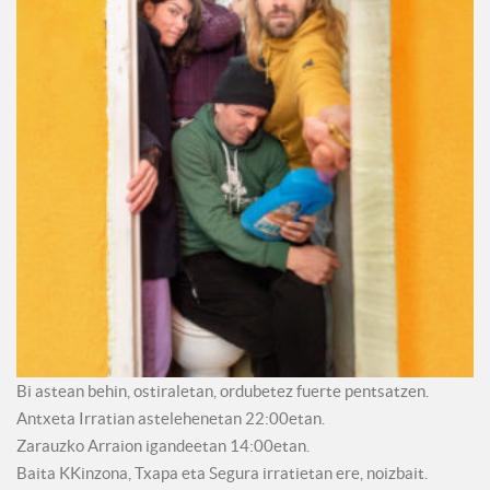
Bi astean behin, ostiraletan, ordubetez fuerte pentsatzen.
Antxeta Irratian astelehenetan 22:00etan.
Zarauzko Arraion igandeetan 14:00etan.
Baita KKinzona, Txapa eta Segura irratietan ere, noizbait.