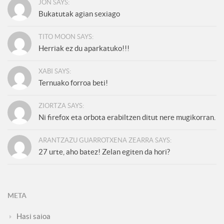
JON SAYS:
Bukatutak agian sexiago
TITO MOON SAYS:
Herriak ez du aparkatuko!!!
XABI SAYS:
Ternuako forroa beti!
ZIORTZA SAYS:
Ni firefox eta orbota erabiltzen ditut nere mugikorran.
ARANTZAZU GUARROTXENA ZEARRA SAYS:
27 urte, aho batez! Zelan egiten da hori?
META
Hasi saioa