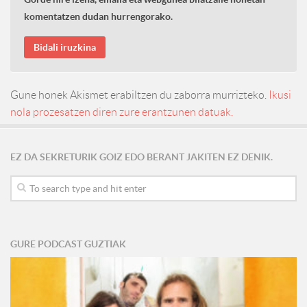
komentatzen dudan hurrengorako.
Gune honek Akismet erabiltzen du zaborra murrizteko.
Ikusi
nola prozesatzen diren zure erantzunen datuak.
EZ DA SEKRETURIK GOIZ EDO BERANT JAKITEN EZ DENIK.
GURE PODCAST GUZTIAK