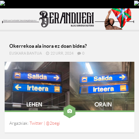
Okerrekoa ala inora ez doan bidea?
EUSKARA BANTUA
22 URR, 2024
0
Argazkiak:
Twitter | @2begi