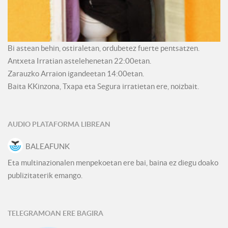
Bi astean behin, ostiraletan, ordubetez fuerte pentsatzen.
Antxeta Irratian astelehenetan 22:00etan.
Zarauzko Arraion igandeetan 14:00etan.
Baita KKinzona, Txapa eta Segura irratietan ere, noizbait.
AUDIO PLATAFORMA LIBREAN
BALEAFUNK
Eta multinazionalen menpekoetan ere bai, baina ez diegu doako
publizitaterik emango.
TELEGRAMOAN ERE BAGIRA