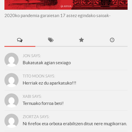
2020ko pandemia garaietan 17 astez egindako saioak-
JON SAYS:
Bukatutak agian sexiago
TITO MOON SAYS:
Herriak ez du aparkatuko!!!
XABI SAYS:
Ternuako forroa beti!
ZIORTZA SAYS:
Ni firefox eta orbota erabiltzen ditut nere mugikorran.