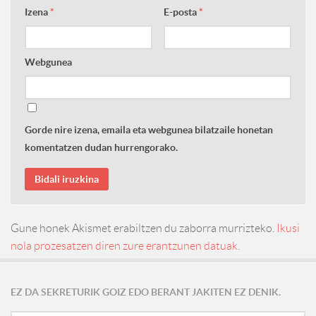
Izena
*
E-posta
*
Webgunea
Gorde nire izena, emaila eta webgunea bilatzaile honetan
komentatzen dudan hurrengorako.
Gune honek Akismet erabiltzen du zaborra murrizteko.
Ikusi
nola prozesatzen diren zure erantzunen datuak.
EZ DA SEKRETURIK GOIZ EDO BERANT JAKITEN EZ DENIK.