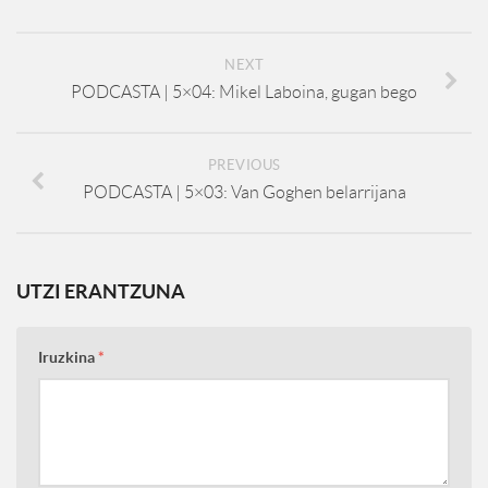
NEXT
PODCASTA | 5×04: Mikel Laboina, gugan bego
PREVIOUS
PODCASTA | 5×03: Van Goghen belarrijana
UTZI ERANTZUNA
Iruzkina
*