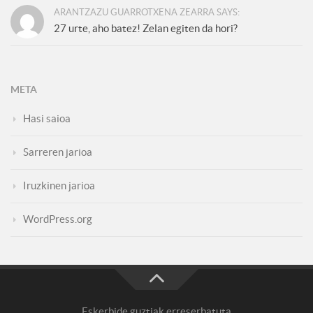
ARANTZAZU GUARROTXENA ZEARRA SAYS:
27 urte, aho batez! Zelan egiten da hori?
META
Hasi saioa
Sarreren jarioa
Iruzkinen jarioa
WordPress.org
Eskerbide guztiak erreserbatuta