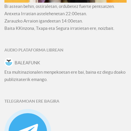
Bi astean behin, ostiraletan, ordubetez fuerte pentsatzen.
Antxeta Irratian astelehenetan 22:00etan.
Zarauzko Arraion igandeetan 14:00etan.
Baita KKinzona, Txapa eta Segura irratietan ere, noizbait.
AUDIO PLATAFORMA LIBREAN
BALEAFUNK
Eta multinazionalen menpekoetan ere bai, baina ez diegu doako
publizitaterik emango.
TELEGRAMOAN ERE BAGIRA