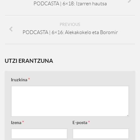
PODCASTA | 6×18: Izarren hautsa
PREVIOUS
PODCASTA | 6×16: Alekakokelo eta Boromir
UTZI ERANTZUNA
Iruzkina
*
Izena
*
E-posta
*