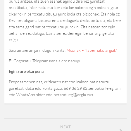
buruz aritzea, eta zuen esanak agindu direnez guretzat,
praktikatu, informatu eta ikerketa lan sakona egin ostean, gaur
elkarrekin partekatu ditugu gure ideia eta bizipenak. Eta nola ez,
Kevinek oligomaitasunaren alde dagoela deskubirtu du, eta bere
zita tamalgarri bat partekatu du gurekin. Zita batean zer egin
behar den ez dakigu, baina zer ez den egin behar argi geratu
zaigu.
Saio amaieran jarri dugun kanta:
Mconak – ‘Tabernako argiak’
E! Gogoratu. Telegram kanala ere badugu.
Egin zure ekarpena
Proposamenen bat, kritikaren bat edo irainen bat baduzu
guretzat idatzi edo kontaiguzu: 669 36 29 82 zenbakia Telegram
edo WhatsApp bidez edo beranduegi@argia.eus.
NEXT