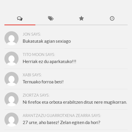
JON SAYS:
Bukatutak agian sexiago
TITO MOON SAYS:
Herriak ez du aparkatuko!!!
XABI SAYS:
Ternuako forroa beti!
ZIORTZA SAYS:
Ni firefox eta orbota erabiltzen ditut nere mugikorran.
ARANTZAZU GUARROTXENA ZEARRA SAYS:
27 urte, aho batez! Zelan egiten da hori?