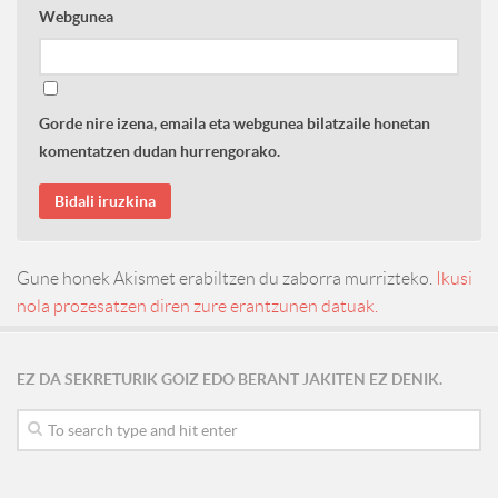
Webgunea
Gorde nire izena, emaila eta webgunea bilatzaile honetan
komentatzen dudan hurrengorako.
Gune honek Akismet erabiltzen du zaborra murrizteko.
Ikusi
nola prozesatzen diren zure erantzunen datuak.
EZ DA SEKRETURIK GOIZ EDO BERANT JAKITEN EZ DENIK.