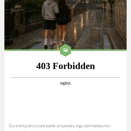
Gure entzule bizizale batek proposatu digu polimaitasunari