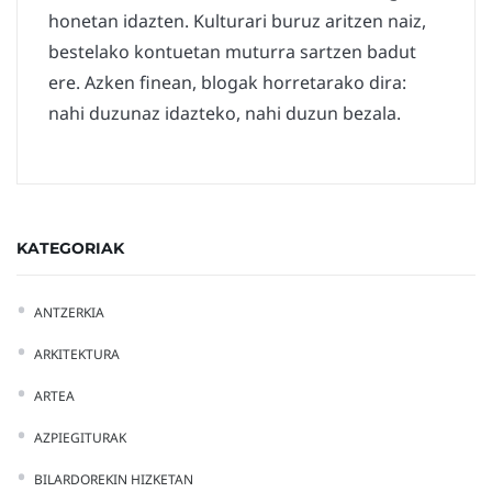
honetan idazten. Kulturari buruz aritzen naiz,
bestelako kontuetan muturra sartzen badut
ere. Azken finean, blogak horretarako dira:
nahi duzunaz idazteko, nahi duzun bezala.
KATEGORIAK
ANTZERKIA
ARKITEKTURA
ARTEA
AZPIEGITURAK
BILARDOREKIN HIZKETAN