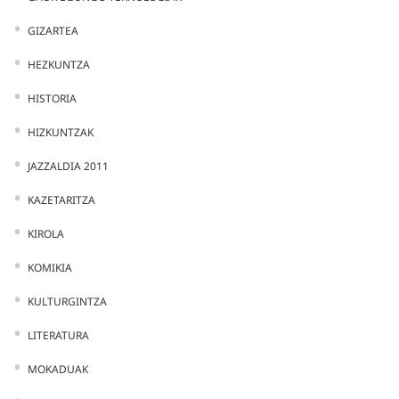
GIZARTEA
HEZKUNTZA
HISTORIA
HIZKUNTZAK
JAZZALDIA 2011
KAZETARITZA
KIROLA
KOMIKIA
KULTURGINTZA
LITERATURA
MOKADUAK