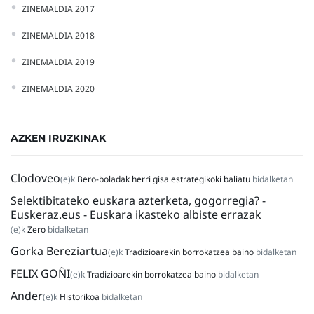
ZINEMALDIA 2017
ZINEMALDIA 2018
ZINEMALDIA 2019
ZINEMALDIA 2020
AZKEN IRUZKINAK
Clodoveo
(e)k
Bero-boladak herri gisa estrategikoki baliatu
bidalketan
Selektibitateko euskara azterketa, gogorregia? -
Euskeraz.eus - Euskara ikasteko albiste errazak
(e)k
Zero
bidalketan
Gorka Bereziartua
(e)k
Tradizioarekin borrokatzea baino
bidalketan
FELIX GOÑI
(e)k
Tradizioarekin borrokatzea baino
bidalketan
Ander
(e)k
Historikoa
bidalketan