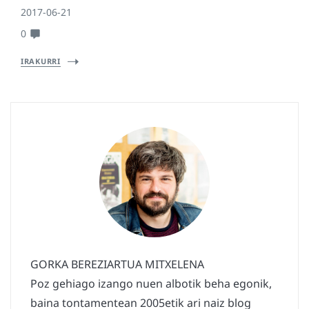
2017-06-21
0
IRAKURRI
GORKA BEREZIARTUA MITXELENA
Poz gehiago izango nuen albotik beha egonik,
baina tontamentean 2005etik ari naiz blog