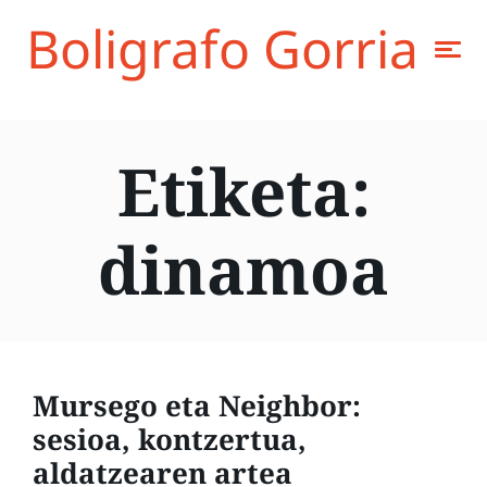
Boligrafo Gorria
Etiketa:
dinamoa
Mursego eta Neighbor:
sesioa, kontzertua,
aldatzearen artea