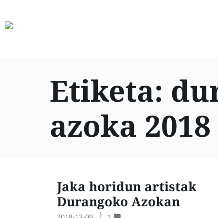
Etiketa:
du
azoka 2018
Jaka horidun artistak
Durangoko Azokan
2018-12-09
1