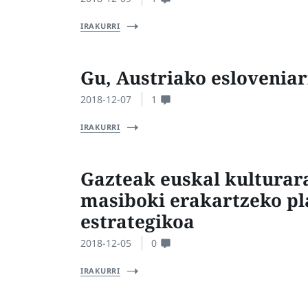
IRAKURRI
Gu, Austriako eslovenia
2018-12-07
1
IRAKURRI
Gazteak euskal kulturar
masiboki erakartzeko pl
estrategikoa
2018-12-05
0
IRAKURRI