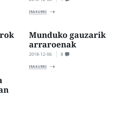
IRAKURRI
rrok
Munduko gauzarik
arraroenak
2018-12-06
8
IRAKURRI
a
an