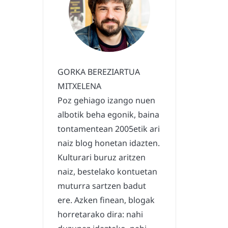
GORKA BEREZIARTUA
MITXELENA
Poz gehiago izango nuen
albotik beha egonik, baina
tontamentean 2005etik ari
naiz blog honetan idazten.
Kulturari buruz aritzen
naiz, bestelako kontuetan
muturra sartzen badut
ere. Azken finean, blogak
horretarako dira: nahi