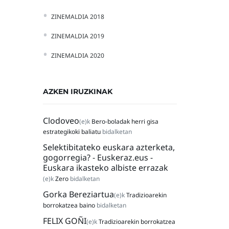
ZINEMALDIA 2018
ZINEMALDIA 2019
ZINEMALDIA 2020
AZKEN IRUZKINAK
Clodoveo
(e)k
Bero-boladak herri gisa
estrategikoki baliatu
bidalketan
Selektibitateko euskara azterketa,
gogorregia? - Euskeraz.eus -
Euskara ikasteko albiste errazak
(e)k
Zero
bidalketan
Gorka Bereziartua
(e)k
Tradizioarekin
borrokatzea baino
bidalketan
FELIX GOÑI
(e)k
Tradizioarekin borrokatzea