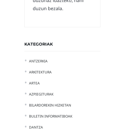
duzunaz idazteko, nahi
duzun bezala.
KATEGORIAK
ANTZERKIA
ARKITEKTURA
ARTEA
AZPIEGITURAK
BILARDOREKIN HIZKETAN
BULETIN INFORMATIBOAK
DANTZA