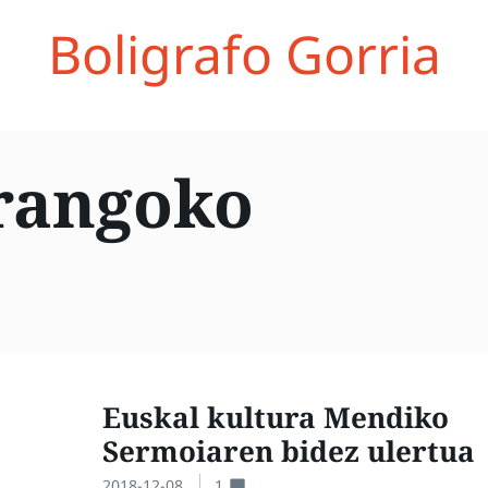
Boligrafo Gorria
rangoko
Euskal kultura Mendiko
Sermoiaren bidez ulertua
2018-12-08
1