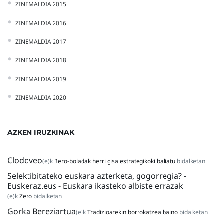
ZINEMALDIA 2015
ZINEMALDIA 2016
ZINEMALDIA 2017
ZINEMALDIA 2018
ZINEMALDIA 2019
ZINEMALDIA 2020
AZKEN IRUZKINAK
Clodoveo
(e)k
Bero-boladak herri gisa estrategikoki baliatu
bidalketan
Selektibitateko euskara azterketa, gogorregia? -
Euskeraz.eus - Euskara ikasteko albiste errazak
(e)k
Zero
bidalketan
Gorka Bereziartua
(e)k
Tradizioarekin borrokatzea baino
bidalketan