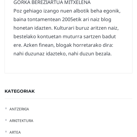
GORKA BEREZIARTUA MITXELENA
Poz gehiago izango nuen albotik beha egonik,
baina tontamentean 2005etik ari naiz blog
honetan idazten. Kulturari buruz aritzen naiz,
bestelako kontuetan muturra sartzen badut
ere. Azken finean, blogak horretarako dira:
nahi duzunaz idazteko, nahi duzun bezala.
KATEGORIAK
ANTZERKIA
ARKITEKTURA
ARTEA