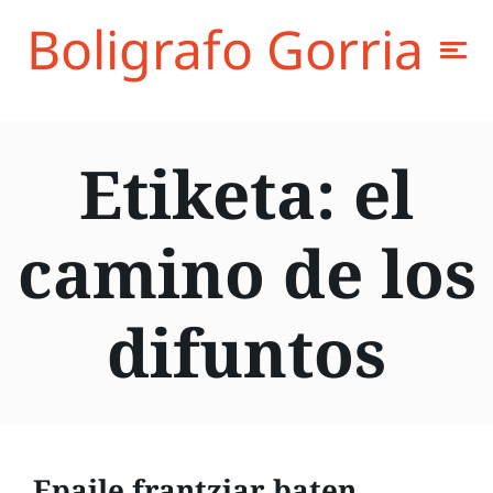
Boligrafo Gorria
Etiketa:
el
camino de los
difuntos
Epaile frantziar baten