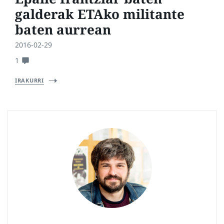
galderak ETAko militante
baten aurrean
2016-02-29
1
IRAKURRI