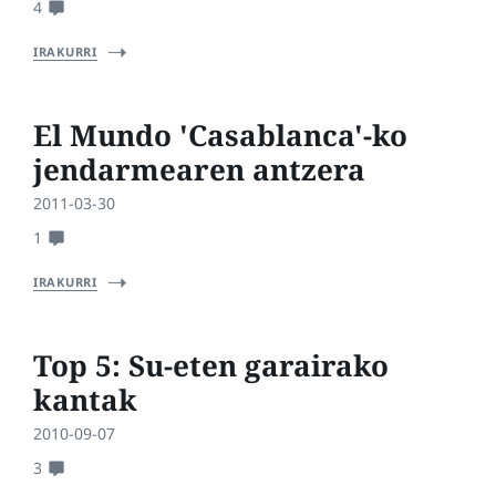
4
IRAKURRI
El Mundo 'Casablanca'-ko
jendarmearen antzera
2011-03-30
1
IRAKURRI
Top 5: Su-eten garairako
kantak
2010-09-07
3