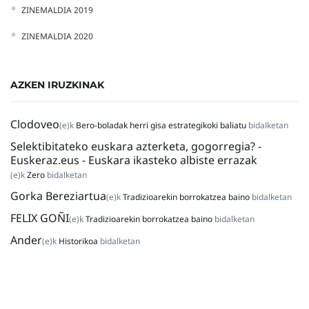
ZINEMALDIA 2019
ZINEMALDIA 2020
AZKEN IRUZKINAK
Clodoveo
(e)k
Bero-boladak herri gisa estrategikoki baliatu
bidalketan
Selektibitateko euskara azterketa, gogorregia? -
Euskeraz.eus - Euskara ikasteko albiste errazak
(e)k
Zero
bidalketan
Gorka Bereziartua
(e)k
Tradizioarekin borrokatzea baino
bidalketan
FELIX GOÑI
(e)k
Tradizioarekin borrokatzea baino
bidalketan
Ander
(e)k
Historikoa
bidalketan