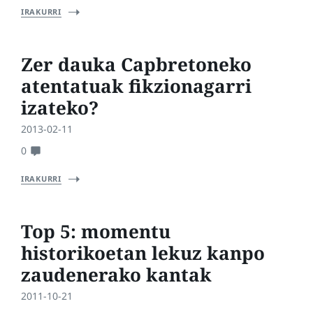
IRAKURRI
Zer dauka Capbretoneko
atentatuak fikzionagarri
izateko?
2013-02-11
0
IRAKURRI
Top 5: momentu
historikoetan lekuz kanpo
zaudenerako kantak
2011-10-21