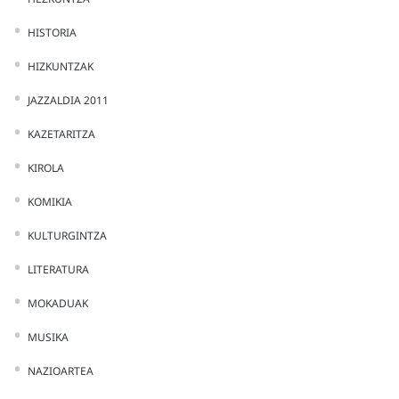
HISTORIA
HIZKUNTZAK
JAZZALDIA 2011
KAZETARITZA
KIROLA
KOMIKIA
KULTURGINTZA
LITERATURA
MOKADUAK
MUSIKA
NAZIOARTEA