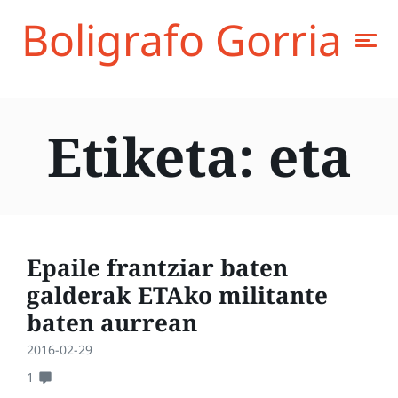
Boligrafo Gorria
Etiketa:
eta
Epaile frantziar baten
galderak ETAko militante
baten aurrean
2016-02-29
1