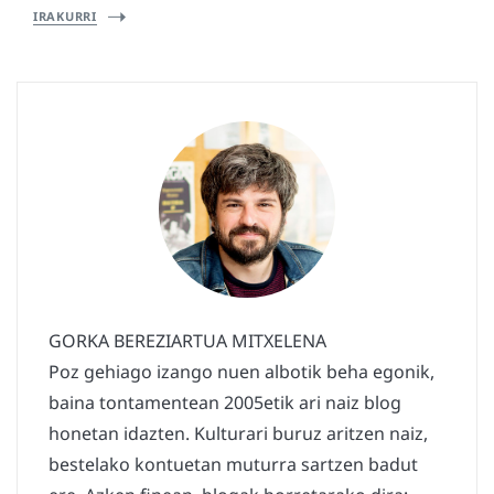
IRAKURRI
GORKA BEREZIARTUA MITXELENA
Poz gehiago izango nuen albotik beha egonik,
baina tontamentean 2005etik ari naiz blog
honetan idazten. Kulturari buruz aritzen naiz,
bestelako kontuetan muturra sartzen badut