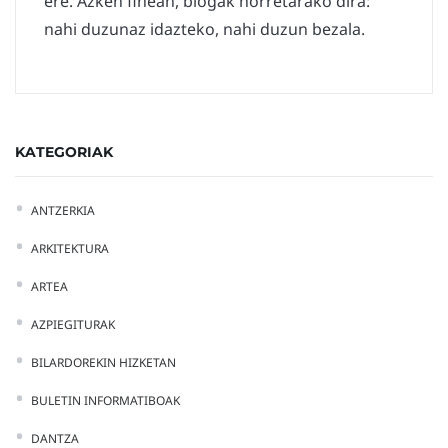
ere. Azken finean, blogak horretarako dira:
nahi duzunaz idazteko, nahi duzun bezala.
KATEGORIAK
ANTZERKIA
ARKITEKTURA
ARTEA
AZPIEGITURAK
BILARDOREKIN HIZKETAN
BULETIN INFORMATIBOAK
DANTZA