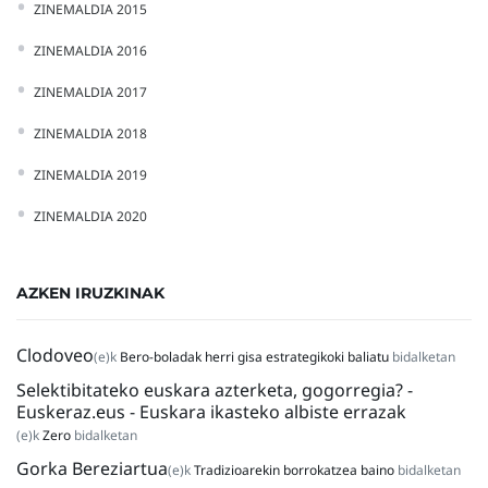
ZINEMALDIA 2015
ZINEMALDIA 2016
ZINEMALDIA 2017
ZINEMALDIA 2018
ZINEMALDIA 2019
ZINEMALDIA 2020
AZKEN IRUZKINAK
Clodoveo
(e)k
Bero-boladak herri gisa estrategikoki baliatu
bidalketan
Selektibitateko euskara azterketa, gogorregia? -
Euskeraz.eus - Euskara ikasteko albiste errazak
(e)k
Zero
bidalketan
Gorka Bereziartua
(e)k
Tradizioarekin borrokatzea baino
bidalketan