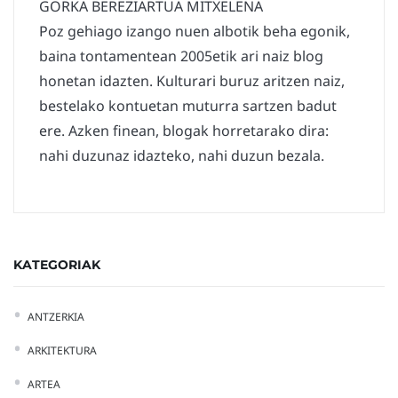
GORKA BEREZIARTUA MITXELENA
Poz gehiago izango nuen albotik beha egonik,
baina tontamentean 2005etik ari naiz blog
honetan idazten. Kulturari buruz aritzen naiz,
bestelako kontuetan muturra sartzen badut
ere. Azken finean, blogak horretarako dira:
nahi duzunaz idazteko, nahi duzun bezala.
KATEGORIAK
ANTZERKIA
ARKITEKTURA
ARTEA