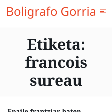
Boligrafo Gorria
Etiketa:
francois
sureau
Epaile frantziar baten