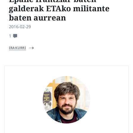
galderak ETAko militante
baten aurrean
2016-02-29
1
IRAKURRI