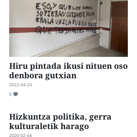
Hiru pintada ikusi nituen oso
denbora gutxian
2022-04-24
0
Hizkuntza politika, gerra
kulturaletik harago
2020-02-04