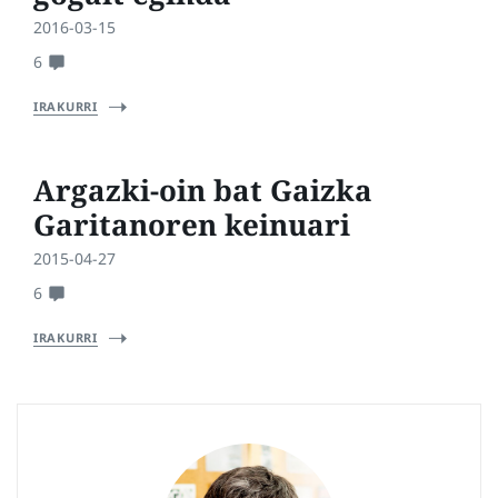
2016-03-15
6
IRAKURRI
Argazki-oin bat Gaizka
Garitanoren keinuari
2015-04-27
6
IRAKURRI