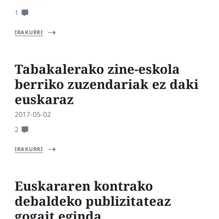
1
IRAKURRI
Tabakalerako zine-eskola
berriko zuzendariak ez daki
euskaraz
2017-05-02
2
IRAKURRI
Euskararen kontrako
debaldeko publizitateaz
gogait eginda