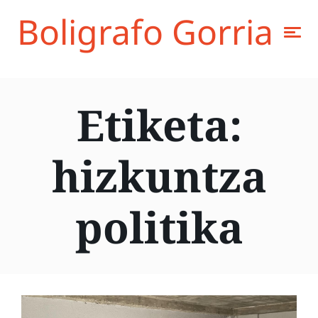
Boligrafo Gorria
Etiketa:
hizkuntza
politika