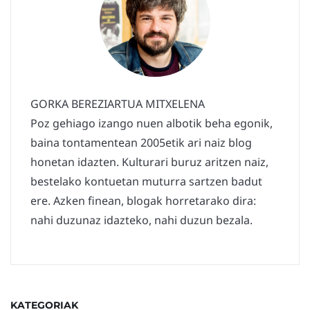
GORKA BEREZIARTUA MITXELENA
Poz gehiago izango nuen albotik beha egonik,
baina tontamentean 2005etik ari naiz blog
honetan idazten. Kulturari buruz aritzen naiz,
bestelako kontuetan muturra sartzen badut
ere. Azken finean, blogak horretarako dira:
nahi duzunaz idazteko, nahi duzun bezala.
KATEGORIAK