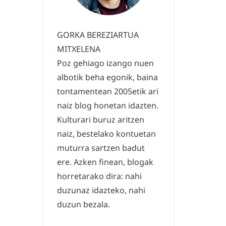
GORKA BEREZIARTUA
MITXELENA
Poz gehiago izango nuen
albotik beha egonik, baina
tontamentean 2005etik ari
naiz blog honetan idazten.
Kulturari buruz aritzen
naiz, bestelako kontuetan
muturra sartzen badut
ere. Azken finean, blogak
horretarako dira: nahi
duzunaz idazteko, nahi
duzun bezala.