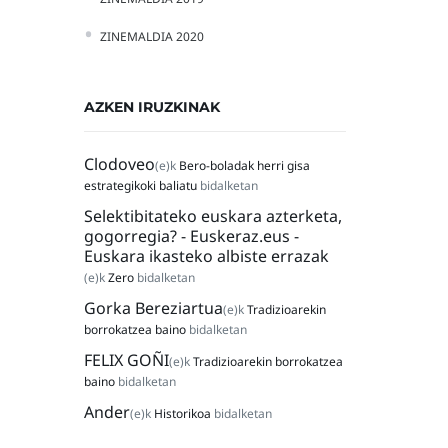
ZINEMALDIA 2020
AZKEN IRUZKINAK
Clodoveo
(e)k
Bero-boladak herri gisa
estrategikoki baliatu
bidalketan
Selektibitateko euskara azterketa,
gogorregia? - Euskeraz.eus -
Euskara ikasteko albiste errazak
(e)k
Zero
bidalketan
Gorka Bereziartua
(e)k
Tradizioarekin
borrokatzea baino
bidalketan
FELIX GOÑI
(e)k
Tradizioarekin borrokatzea
baino
bidalketan
Ander
(e)k
Historikoa
bidalketan