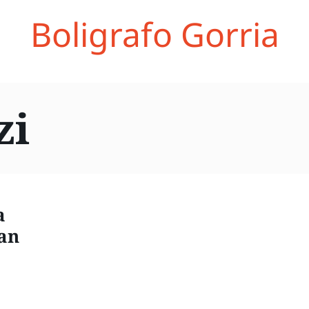
Boligrafo Gorria
zi
a
an