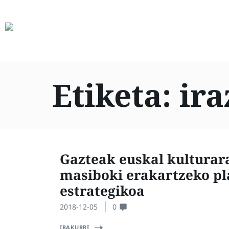
Etiketa:
ira
Gazteak euskal kulturar
masiboki erakartzeko pl
estrategikoa
2018-12-05
0
IRAKURRI