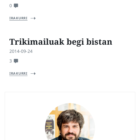
0
IRAKURRI
Trikimailuak begi bistan
2014-09-24
3
IRAKURRI