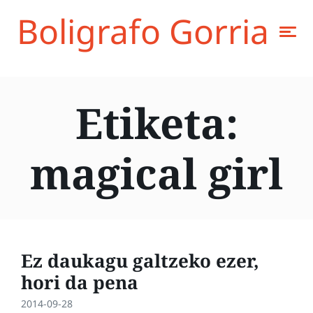
Boligrafo Gorria
Etiketa:
magical girl
Ez daukagu galtzeko ezer,
hori da pena
2014-09-28