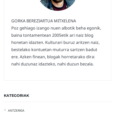
GORKA BEREZIARTUA MITXELENA
Poz gehiago izango nuen albotik beha egonik,
baina tontamentean 2005etik ari naiz blog
honetan idazten. Kulturari buruz aritzen naiz,
bestelako kontuetan muturra sartzen badut
ere. Azken finean, blogak horretarako dira:
nahi duzunaz idazteko, nahi duzun bezala.
KATEGORIAK
ANTZERKIA