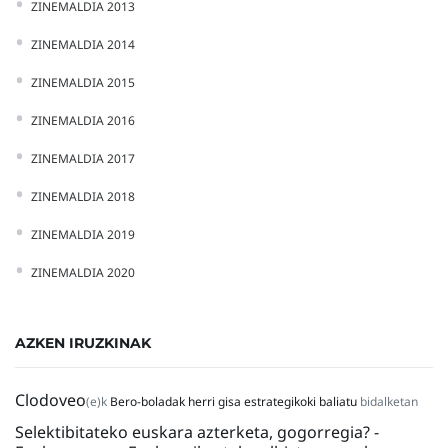
ZINEMALDIA 2013
ZINEMALDIA 2014
ZINEMALDIA 2015
ZINEMALDIA 2016
ZINEMALDIA 2017
ZINEMALDIA 2018
ZINEMALDIA 2019
ZINEMALDIA 2020
AZKEN IRUZKINAK
Clodoveo
(e)k
Bero-boladak herri gisa estrategikoki baliatu
bidalketan
Selektibitateko euskara azterketa, gogorregia? -