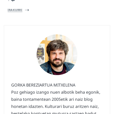
IRAKURRI
GORKA BEREZIARTUA MITXELENA
Poz gehiago izango nuen albotik beha egonik,
baina tontamentean 2005etik ari naiz blog
honetan idazten. Kulturari buruz aritzen naiz,
bestelako kontuetan muturra sartzen badut