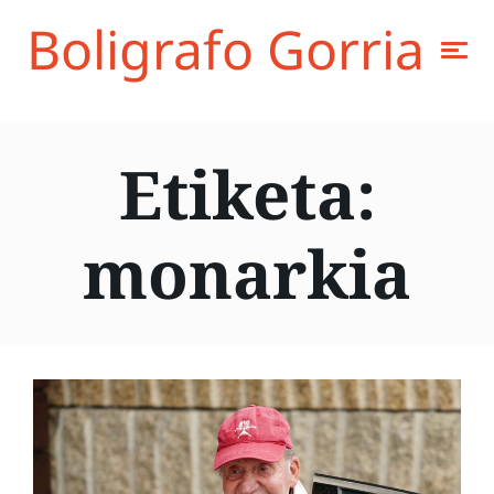
Boligrafo Gorria
Etiketa:
monarkia