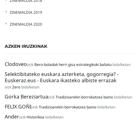
ZINEMALDIA 2018
ZINEMALDIA 2019
ZINEMALDIA 2020
AZKEN IRUZKINAK
Clodoveo
(e)k
Bero-boladak herri gisa estrategikoki baliatu
bidalketan
Selektibitateko euskara azterketa, gogorregia? -
Euskeraz.eus - Euskara ikasteko albiste errazak
(e)k
Zero
bidalketan
Gorka Bereziartua
(e)k
Tradizioarekin borrokatzea baino
bidalketan
FELIX GOÑI
(e)k
Tradizioarekin borrokatzea baino
bidalketan
Ander
(e)k
Historikoa
bidalketan