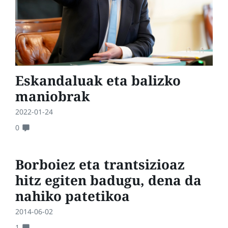
Eskandaluak eta balizko
maniobrak
2022-01-24
0
Borboiez eta trantsizioaz
hitz egiten badugu, dena da
nahiko patetikoa
2014-06-02
1