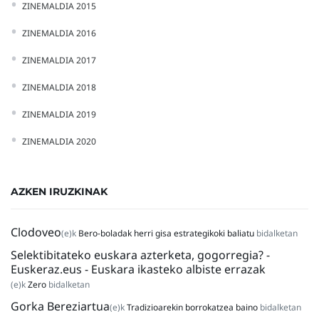
ZINEMALDIA 2015
ZINEMALDIA 2016
ZINEMALDIA 2017
ZINEMALDIA 2018
ZINEMALDIA 2019
ZINEMALDIA 2020
AZKEN IRUZKINAK
Clodoveo
(e)k
Bero-boladak herri gisa estrategikoki baliatu
bidalketan
Selektibitateko euskara azterketa, gogorregia? -
Euskeraz.eus - Euskara ikasteko albiste errazak
(e)k
Zero
bidalketan
Gorka Bereziartua
(e)k
Tradizioarekin borrokatzea baino
bidalketan