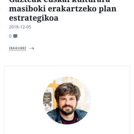
masiboki erakartzeko plan
estrategikoa
2018-12-05
0
IRAKURRI