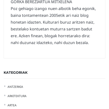
GORKA BEREZIARTUA MITXELENA
Poz gehiago izango nuen albotik beha egonik,
baina tontamentean 2005etik ari naiz blog
honetan idazten. Kulturari buruz aritzen naiz,
bestelako kontuetan muturra sartzen badut
ere. Azken finean, blogak horretarako dira:
nahi duzunaz idazteko, nahi duzun bezala.
KATEGORIAK
ANTZERKIA
ARKITEKTURA
ARTEA