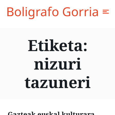
Boligrafo Gorria
Etiketa:
nizuri
tazuneri
Gazteak euskal kulturara