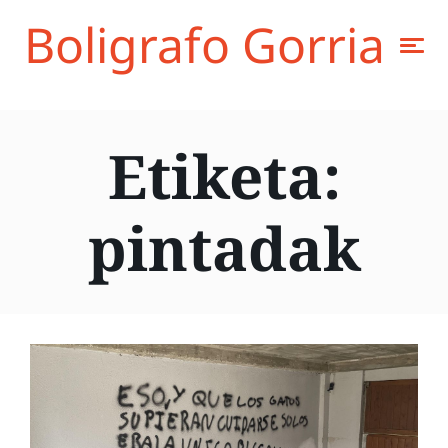
Boligrafo Gorria
Etiketa:
pintadak