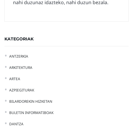
nahi duzunaz idazteko, nahi duzun bezala.
KATEGORIAK
ANTZERKIA
ARKITEKTURA
ARTEA
AZPIEGITURAK
BILARDOREKIN HIZKETAN
BULETIN INFORMATIBOAK
DANTZA