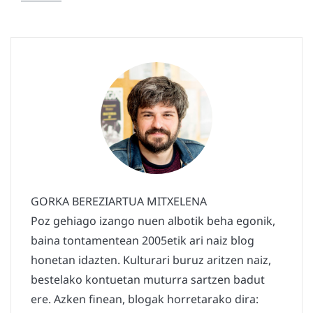
GORKA BEREZIARTUA MITXELENA
Poz gehiago izango nuen albotik beha egonik,
baina tontamentean 2005etik ari naiz blog
honetan idazten. Kulturari buruz aritzen naiz,
bestelako kontuetan muturra sartzen badut
ere. Azken finean, blogak horretarako dira: