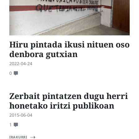
Hiru pintada ikusi nituen oso
denbora gutxian
2022-04-24
0
Zerbait pintatzen dugu herri
honetako iritzi publikoan
2015-06-04
1
IRAKURRI