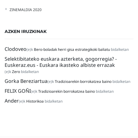
ZINEMALDIA 2020
AZKEN IRUZKINAK
Clodoveo
(e)k
Bero-boladak herri gisa estrategikoki baliatu
bidalketan
Selektibitateko euskara azterketa, gogorregia? -
Euskeraz.eus - Euskara ikasteko albiste errazak
(e)k
Zero
bidalketan
Gorka Bereziartua
(e)k
Tradizioarekin borrokatzea baino
bidalketan
FELIX GOÑI
(e)k
Tradizioarekin borrokatzea baino
bidalketan
Ander
(e)k
Historikoa
bidalketan