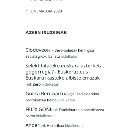
ZINEMALDIA 2020
AZKEN IRUZKINAK
Clodoveo
(e)k
Bero-boladak herri gisa
estrategikoki baliatu
bidalketan
Selektibitateko euskara azterketa,
gogorregia? - Euskeraz.eus -
Euskara ikasteko albiste errazak
(e)k
Zero
bidalketan
Gorka Bereziartua
(e)k
Tradizioarekin
borrokatzea baino
bidalketan
FELIX GOÑI
(e)k
Tradizioarekin borrokatzea
baino
bidalketan
Ander
(e)k
Historikoa
bidalketan