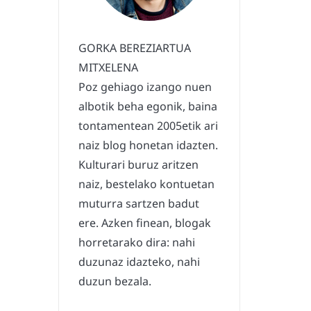
GORKA BEREZIARTUA
MITXELENA
Poz gehiago izango nuen
albotik beha egonik, baina
tontamentean 2005etik ari
naiz blog honetan idazten.
Kulturari buruz aritzen
naiz, bestelako kontuetan
muturra sartzen badut
ere. Azken finean, blogak
horretarako dira: nahi
duzunaz idazteko, nahi
duzun bezala.