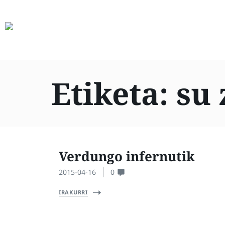
Etiketa:
su 
Verdungo infernutik
2015-04-16
0
IRAKURRI