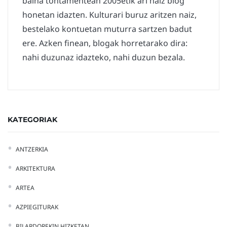
baina tontamentean 2005etik ari naiz blog
honetan idazten. Kulturari buruz aritzen naiz,
bestelako kontuetan muturra sartzen badut
ere. Azken finean, blogak horretarako dira:
nahi duzunaz idazteko, nahi duzun bezala.
KATEGORIAK
ANTZERKIA
ARKITEKTURA
ARTEA
AZPIEGITURAK
BILARDOREKIN HIZKETAN