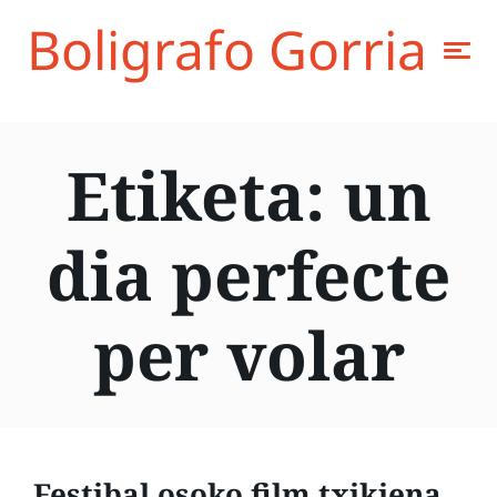
Boligrafo Gorria
Etiketa:
un
dia perfecte
per volar
Festibal osoko film txikiena