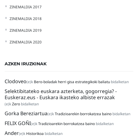
ZINEMALDIA 2017
ZINEMALDIA 2018
ZINEMALDIA 2019
ZINEMALDIA 2020
AZKEN IRUZKINAK
Clodoveo
(e)k
Bero-boladak herri gisa estrategikoki baliatu
bidalketan
Selektibitateko euskara azterketa, gogorregia? -
Euskeraz.eus - Euskara ikasteko albiste errazak
(e)k
Zero
bidalketan
Gorka Bereziartua
(e)k
Tradizioarekin borrokatzea baino
bidalketan
FELIX GOÑI
(e)k
Tradizioarekin borrokatzea baino
bidalketan
Ander
(e)k
Historikoa
bidalketan