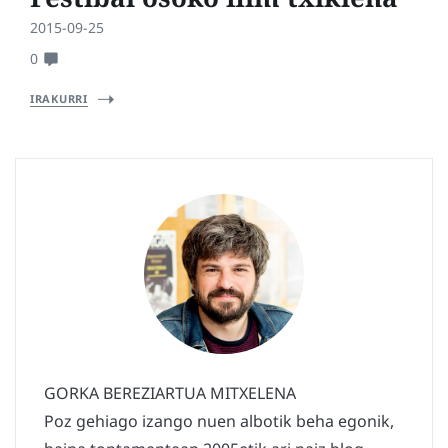
2015-09-25
0
IRAKURRI
GORKA BEREZIARTUA MITXELENA
Poz gehiago izango nuen albotik beha egonik,