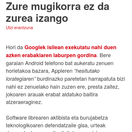
Zure mugikorra ez da
zurea izango
Utzi erantzuna
Hori da
Googlek isilean exekutatu nahi duen
. Bere
azken erabakiaren laburpen gordina
garaian Android telefono bat aukeratu zenuen
horietakoa bazara, Appleren
“hesitutako
burdinazko paretetan harrapatuta bizi
lorategiaren”
nahi ez zenuelako hain zuzen ere, presta zaitez,
jokoaren arauak erabat aldatuko baitira
atzeraeraginez.
Software librearen aktibista eta burujabetza
teknologikoaren defendatzaile gisa, urteak