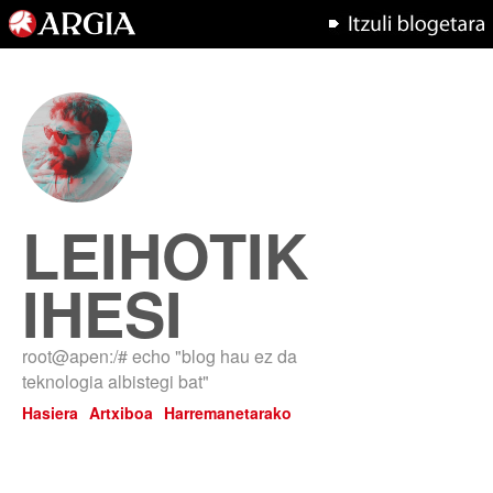
LEIHOTIK
IHESI
root@apen:/# echo "blog hau ez da
teknologia albistegi bat"
Hasiera
Artxiboa
Harremanetarako