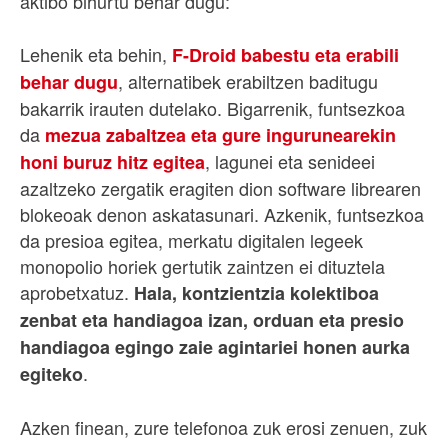
aktibo bihurtu behar dugu:
Lehenik eta behin,
F-Droid babestu eta erabili
, alternatibek erabiltzen baditugu
behar dugu
bakarrik irauten dutelako. Bigarrenik, funtsezkoa
da
mezua zabaltzea eta gure ingurunearekin
, lagunei eta senideei
honi buruz hitz egitea
azaltzeko zergatik eragiten dion software librearen
blokeoak denon askatasunari. Azkenik, funtsezkoa
da presioa egitea, merkatu digitalen legeek
monopolio horiek gertutik zaintzen ei dituztela
aprobetxatuz.
Hala, kontzientzia kolektiboa
zenbat eta handiagoa izan, orduan eta presio
handiagoa egingo zaie agintariei honen aurka
.
egiteko
Azken finean, zure telefonoa zuk erosi zenuen, zuk