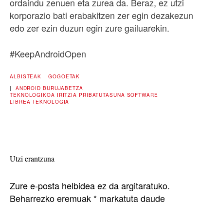
ordaindu zenuen eta zurea da. Beraz, ez utzi
korporazio bati erabakitzen zer egin dezakezun
edo zer ezin duzun egin zure gailuarekin.
#KeepAndroidOpen
ALBISTEAK
GOGOETAK
|
ANDROID
BURUJABETZA
TEKNOLOGIKOA
IRITZIA
PRIBATUTASUNA
SOFTWARE
LIBREA
TEKNOLOGIA
Utzi erantzuna
Zure e-posta helbidea ez da argitaratuko.
Beharrezko eremuak
*
markatuta daude