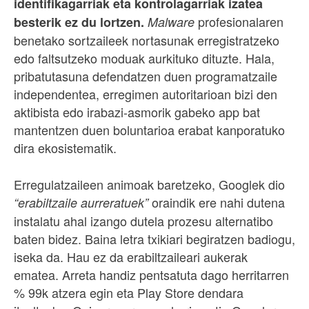
identifikagarriak eta kontrolagarriak izatea
profesionalaren
besterik ez du lortzen.
Malware
benetako sortzaileek nortasunak erregistratzeko
edo faltsutzeko moduak aurkituko dituzte. Hala,
pribatutasuna defendatzen duen programatzaile
independentea, erregimen autoritarioan bizi den
aktibista edo irabazi-asmorik gabeko app bat
mantentzen duen boluntarioa erabat kanporatuko
dira ekosistematik.
Erregulatzaileen animoak baretzeko, Googlek dio
oraindik ere nahi dutena
“erabiltzaile aurreratuek”
instalatu ahal izango dutela prozesu alternatibo
baten bidez. Baina letra txikiari begiratzen badiogu,
iseka da. Hau ez da erabiltzaileari aukerak
ematea. Arreta handiz pentsatuta dago herritarren
% 99k atzera egin eta Play Store dendara