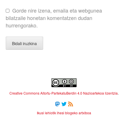
Gorde nire izena, emaila eta webgunea
bilatzaile honetan komentatzen dudan
hurrengorako.
Creative Commons Aitortu-PartekatuBerdin 4.0 Nazioartekoa lizentzia
.
Ikusi lehiotik ihesi blogeko artxiboa