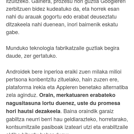
itzultzeko. Gainera, prozesu hori guztia Googleren
zerbitzuen bidez kudeatuko da, eta horrek esan
nahi du arauak gogortu edo erabat deuseztatu
ditzakeela nahi duenean, inori baimenik eskatu
gabe.
Munduko teknologia fabrikatzaile guztiak begira
daude, zer gertatuko.
Androidek bere inperioa eraiki zuen milaka milioi
pertsona konbentzitu zituelako, hain zuzen ere,
plataforma irekia eta Appleren benetako alternatiba
zela aginduz.
Orain, merkatuaren erabateko
nagusitasuna lortu duenez, uste du promesa
. Baina oraindik garaiz
hori hautsi dezakeela
gabiltza neurri berri hau geldiarazteko, horretarako,
kontsumitzaile pasiboak izateari utzi eta erabiltzaile