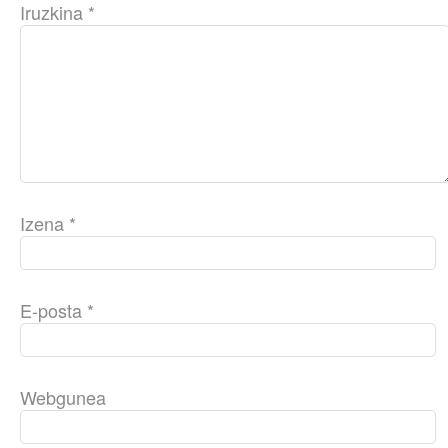
Iruzkina
*
Izena
*
E-posta
*
Webgunea