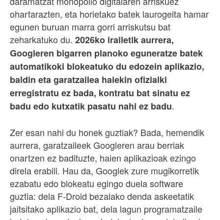
daramatzat monopolio digitalaren arriskuez
ohartarazten, eta horietako batek laurogeita hamar
egunen buruan marra gorri arriskutsu bat
zeharkatuko du.
2026ko irailetik aurrera,
Googleren bigarren planoko eguneratze batek
automatikoki blokeatuko du edozein aplikazio,
baldin eta garatzailea haiekin ofizialki
erregistratu ez bada, kontratu bat sinatu ez
.
badu edo kutxatik pasatu nahi ez badu
Zer esan nahi du honek guztiak? Bada, hemendik
aurrera, garatzaileek Googleren arau berriak
onartzen ez badituzte, haien aplikazioak ezingo
direla erabili. Hau da, Googlek zure mugikorretik
ezabatu edo blokeatu egingo duela software
guztia: dela F-Droid bezalako denda askeetatik
jaitsitako aplikazio bat, dela lagun programatzaile