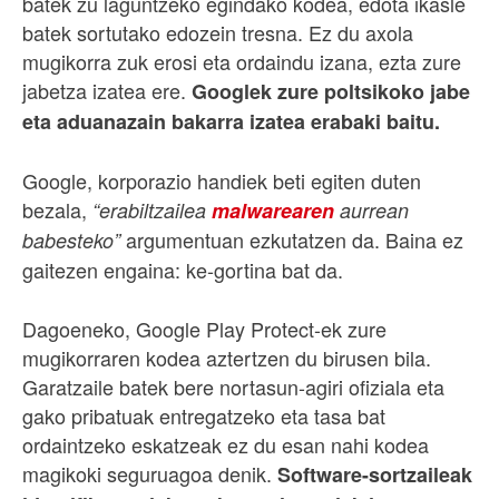
batek zu laguntzeko egindako kodea, edota ikasle
batek sortutako edozein tresna. Ez du axola
mugikorra zuk erosi eta ordaindu izana, ezta zure
jabetza izatea ere.
Googlek zure poltsikoko jabe
eta aduanazain bakarra izatea erabaki baitu.
Google, korporazio handiek beti egiten duten
bezala,
“erabiltzailea
malwarearen
aurrean
argumentuan ezkutatzen da. Baina ez
babesteko”
gaitezen engaina: ke-gortina bat da.
Dagoeneko, Google Play Protect-ek zure
mugikorraren kodea aztertzen du birusen bila.
Garatzaile batek bere nortasun-agiri ofiziala eta
gako pribatuak entregatzeko eta tasa bat
ordaintzeko eskatzeak ez du esan nahi kodea
magikoki seguruagoa denik.
Software-sortzaileak