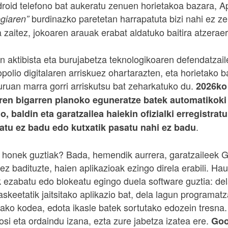
roid telefono bat aukeratu zenuen horietakoa bazara, A
burdinazko paretetan harrapatuta bizi nahi ez z
egiaren”
 zaitez, jokoaren arauak erabat aldatuko baitira atzerae
n aktibista eta burujabetza teknologikoaren defendatzail
olio digitalaren arriskuez ohartarazten, eta horietako b
uan marra gorri arriskutsu bat zeharkatuko du.
2026ko 
ren bigarren planoko eguneratze batek automatikoki
o, baldin eta garatzailea haiekin ofizialki erregistrat
.
natu ez badu edo kutxatik pasatu nahi ez badu
 honek guztiak? Bada, hemendik aurrera, garatzaileek 
ez badituzte, haien aplikazioak ezingo direla erabili. Ha
k ezabatu edo blokeatu egingo duela software guztia: de
keetatik jaitsitako aplikazio bat, dela lagun programatz
ako kodea, edota ikasle batek sortutako edozein tresna.
si eta ordaindu izana, ezta zure jabetza izatea ere.
Goo