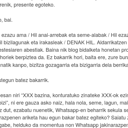
renik, presente egoteko.
, bai.
il ezazu ama / Hil anai-arrebak eta seme-alabak / Hil ezaz
l bizilagunak eta irakasleak / DENAK HIL. Aldarrikatzen
stesiaren abestiak. Baina nik blog bidalketa honetan p
horiek berpiztea da. Ez bakarrik hori, baita ere, zure bu
inatik kanpo, bizitza gozagarria eta bizigarria dela berrik
tegun batez bakarrik.
 esan niri “XXX bazina, konturatuko zinateke XXX-ok ezi
zi”, ni ere gauza asko naiz, hala nola, seme, lagun, mai
ez dut, ezabatu nuenetik, Whatsapp-en beharrik sekula se
arazpenen ariketa hau egun bakar batez egiteko? Saiatu 
 gabe, helduko da momentua non Whatsapp jakinarazpen