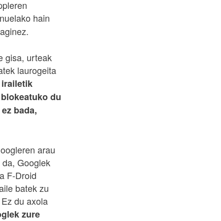
ppleren
enuelako hain
raginez.
e gisa, urteak
atek laurogeita
irailetik
 blokeatuko du
u ez bada,
Googleren arau
u da, Googlek
la F-Droid
aile batek zu
 Ez du axola
glek zure