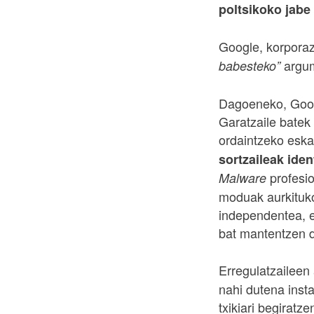
poltsikoko jabe
Google, korporaz
argum
babesteko”
Dagoeneko, Googl
Garatzaile batek 
ordaintzeko esk
sortzaileak iden
profesio
Malware
moduak aurkituko
independentea, e
bat mantentzen d
Erregulatzaileen
nahi dutena insta
txikiari begiratz