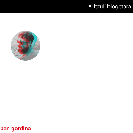
.
rpen gordina