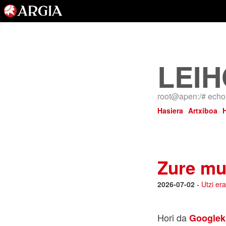
LEIH
root@apen:/# echo 
Hasiera
Artxiboa
Zure mu
2026-07-02
-
Utzi er
Hori da
Googlek 