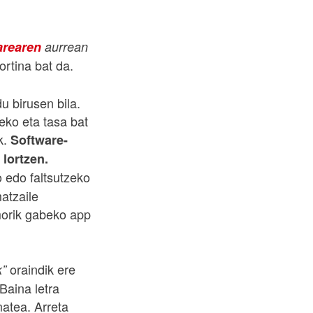
rearen
aurrean
rtina bat da.
 birusen bila.
eko eta tasa bat
k.
Software-
 lortzen.
 edo faltsutzeko
atzaile
smorik gabeko app
oraindik ere
k”
Baina letra
matea. Arreta