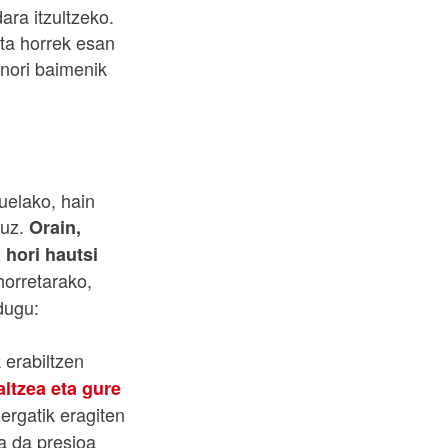
ara itzultzeko.
ta horrek esan
inori baimenik
tuelako, hain
duz.
Orain,
hori hautsi
horretarako,
 dugu:
k erabiltzen
ltzea eta gure
zergatik eragiten
a da presioa