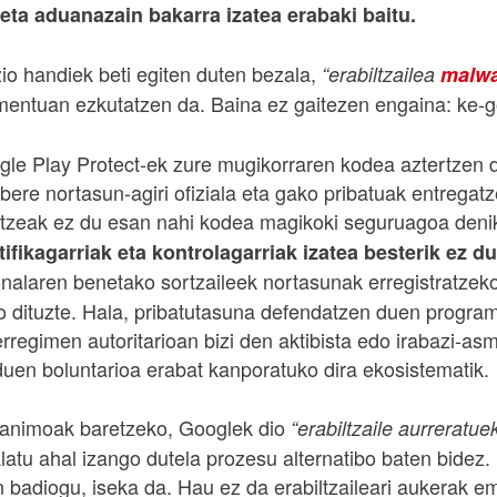
 eta aduanazain bakarra izatea erabaki baitu.
io handiek beti egiten duten bezala,
“erabiltzailea
malwa
entuan ezkutatzen da. Baina ez gaitezen engaina: ke-go
e Play Protect-ek zure mugikorraren kodea aztertzen du
bere nortasun-agiri ofiziala eta gako pribatuak entregatz
atzeak ez du esan nahi kodea magikoki seguruagoa deni
tifikagarriak eta kontrolagarriak izatea besterik ez du
nalaren benetako sortzaileek nortasunak erregistratzeko
 dituzte. Hala, pribatutasuna defendatzen duen program
rregimen autoritarioan bizi den aktibista edo irabazi-a
uen boluntarioa erabat kanporatuko dira ekosistematik.
 animoak baretzeko, Googlek dio
“erabiltzaile aurreratue
latu ahal izango dutela prozesu alternatibo baten bidez. 
en badiogu, iseka da. Hau ez da erabiltzaileari aukerak e