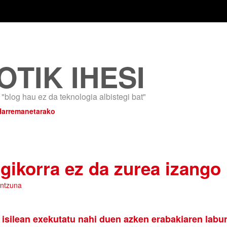
OTIK IHESI
"blog hau ez da teknologia albistegi bat"
Harremanetarako
gikorra ez da zurea izango
antzuna
isilean exekutatu nahi duen azken erabakiaren labu