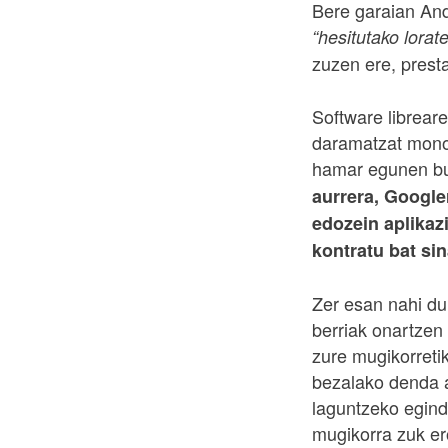
Bere garaian And
“hesitutako lorat
zuzen ere, presta
Software libreare
daramatzat monop
hamar egunen bur
aurrera, Google
edozein aplikazi
kontratu bat si
Zer esan nahi du
berriak onartzen 
zure mugikorreti
bezalako denda as
laguntzeko egind
mugikorra zuk ero