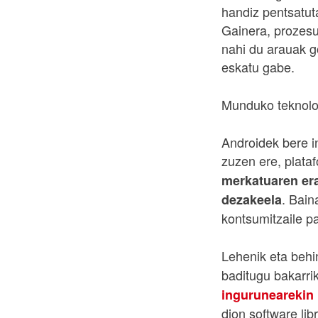
handiz pentsatut
Gainera, prozesu
nahi du arauak g
eskatu gabe.
Munduko teknolog
Androidek bere in
zuzen ere, plata
merkatuaren era
. Bain
dezakeela
kontsumitzaile pa
Lehenik eta behi
baditugu bakarri
ingurunearekin 
dion software li