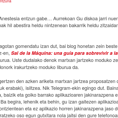
antzuna
nestesia entzun gabe… Aurrekoan Gu diskoa jarri nuen. 
nak hil abestira heldu nintzenean bakarrik heldu zitzaid
agotan gomendatu izan dut, bai blog honetan zein beste
z-en,
Sal de la Máquina: una guía para sobrevivir a la
burua. Uste dudalako denok martxan jartzeko moduko z
Edonork irakurtzeko moduko liburua da.
gertzen den azken ariketa martxan jartzea proposatzen 
k erabaki), isiltzea. Nik Telegram-ekin egingo dut. Bain
a, baizik eta goiko barrako aplikazioaren jakinarazpena 
a begira, lehenik eta behin, gu izan gaitezen aplikazioa
tzientean eta ez aplikazio horren jakinarazpena jaso d
ratzeko oso egun gutxitara nola jaitsi den gure telefonoa