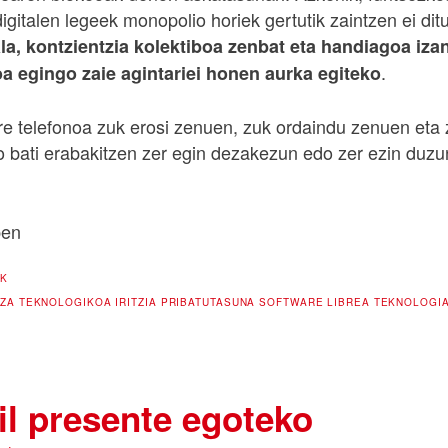
igitalen legeek monopolio horiek gertutik zaintzen ei dit
la, kontzientzia kolektiboa zenbat eta handiagoa iza
.
a egingo zaie agintariei honen aurka egiteko
re telefonoa zuk erosi zenuen, zuk ordaindu zenuen eta 
io bati erabakitzen zer egin dezakezun edo zer ezin duzu
pen
AK
ZA TEKNOLOGIKOA
IRITZIA
PRIBATUTASUNA
SOFTWARE LIBREA
TEKNOLOGI
il presente egoteko