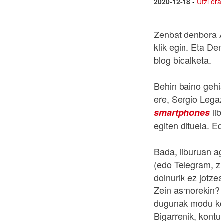
2020-12-18
-
Utzi er
Zenbat denbora A
klik egin. Eta De
blog bidalketa.
Behin baino gehi
ere, Sergio Lega
li
smartphones
egiten dituela. 
Bada, liburuan a
(edo Telegram, zu
doinurik ez jotze
Zein asmorekin? B
dugunak modu kon
Bigarrenik, kontu