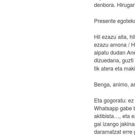
denbora. Hirugar
Presente egoteko
Hil ezazu aita, h
ezazu amona / Hi
aipatu dudan Ane
dizuedana, guzti 
tik atera eta mak
Benga, animo, as
Eta gogoratu: ez
Whatsapp gabe bi
aktibista…, eta 
gai izango jakin
daramatzat erre