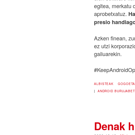
egitea, merkatu d
aprobetxatuz.
Ha
presio handiago
Azken finean, zu
ez utzi korporaz
gailuarekin.
#KeepAndroidO
ALBISTEAK
GOGOET
|
ANDROID
BURUJABET
Denak h