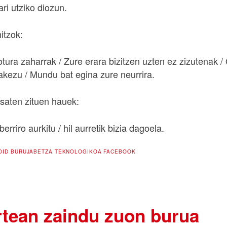
i utziko diozun.
itzok:
otura zaharrak / Zure erara bizitzen uzten ez zizutenak /
kezu / Mundu bat egina zure neurrira.
saten zituen hauek:
berriro aurkitu / hil aurretik bizia dagoela.
OID
BURUJABETZA TEKNOLOGIKOA
FACEBOOK
artean zaindu zuon burua