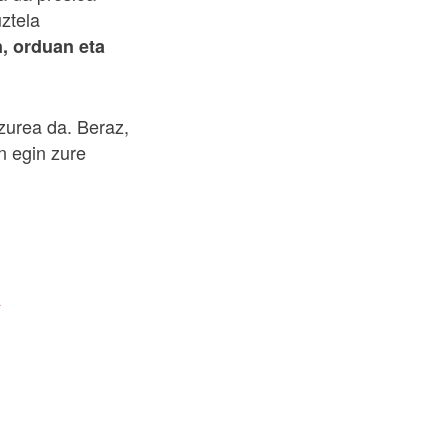
uztela
n, orduan eta
zurea da. Beraz,
n egin zure
A