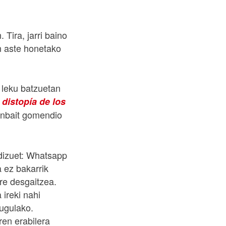
Tira, jarri baino
an aste honetako
 leku batzuetan
 distopía de los
enbait gomendio
dizuet: Whatsapp
a ez bakarrik
ere desgaitzea.
 ireki nahi
ugulako.
ren erabilera