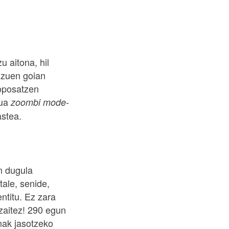
u aitona, hil
 zuen goian
roposatzen
rua
-
zoombi mode
astea.
n dugula
tale, senide,
ntitu. Ez zara
zaitez! 290 egun
ak jasotzeko