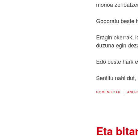
monoa zenbatzear
Gogoratu beste h
Eragin okerrak, l
duzuna egin deza
Edo beste hark e
Sentitu nahi dut, 
GOMENDIOAK
|
ANDR
Eta bit