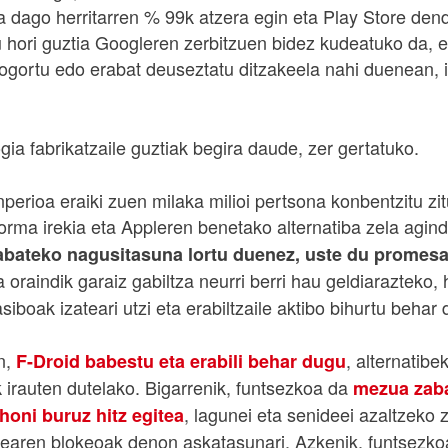
a dago herritarren % 99k atzera egin eta Play Store dend
 hori guztia Googleren zerbitzuen bidez kudeatuko da, e
ogortu edo erabat deuseztatu ditzakeela nahi duenean, 
ia fabrikatzaile guztiak begira daude, zer gertatuko.
perioa eraiki zuen milaka milioi pertsona konbentzitu zi
forma irekia eta Appleren benetako alternatiba zela agin
bateko nagusitasuna lortu duenez, uste du promesa 
a oraindik garaiz gabiltza neurri berri hau geldiarazteko, 
siboak izateari utzi eta erabiltzaile aktibo bihurtu behar
n,
, alternatibe
F-Droid babestu eta erabili behar dugu
k irauten dutelako. Bigarrenik, funtsezkoa da
mezua zaba
, lagunei eta senideei azaltzeko 
honi buruz hitz egitea
brearen blokeoak denon askatasunari. Azkenik, funtsezko