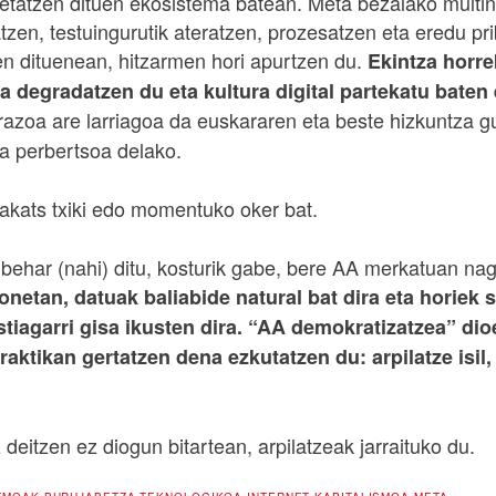
etatzen dituen ekosistema batean. Meta bezalako multin
tzen, testuingurutik ateratzen, prozesatzen eta eredu prib
en dituenean, hitzarmen hori apurtzen du.
Ekintza horre
ia degradatzen du eta kultura digital partekatu baten
razoa are larriagoa da euskararen eta beste hizkuntza g
a perbertsoa delako.
akats txiki edo momentuko oker bat.
behar (nahi) ditu, kosturik gabe, bere AA merkatuan nag
netan, datuak baliabide natural bat dira eta horiek 
tiagarri gisa ikusten dira. “AA demokratizatzea” dio
aktikan gertatzen dena ezkutatzen du: arpilatze isil,
 deitzen ez diogun bitartean, arpilatzeak jarraituko du.