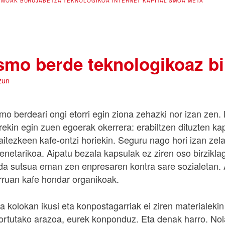
TMOAK
BURUJABETZA TEKNOLOGIKOA
INTERNET
KAPITALISMOA
META
smo berde teknologikoaz bi
zun
smo berdeari ongi etorri egin ziona zehazki nor izan zen.
ekin egin zuen egoerak okerrera: erabiltzen dituzten kap
aitezkeen kafe-ontzi horiekin. Seguru nago hori izan zel
netarikoa. Aipatu bezala kapsulak ez ziren oso birziklag
da sutsua eman zen enpresaren kontra sare sozialetan. 
arruan kafe hondar organikoak.
a kolokan ikusi eta konpostagarriak ei ziren materialekin
ortutako arazoa, eurek konponduz. Eta denak harro. Nol