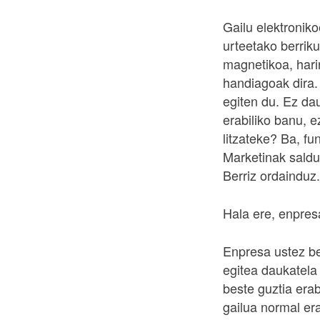
Gailu elektronik
urteetako berriku
magnetikoa, hari
handiagoak dira
egiten du. Ez da
erabiliko banu, 
litzateke? Ba, f
Marketinak saldu
Berriz ordainduz.
Hala ere, enpres
Enpresa ustez be
egitea daukatela
beste guztia erab
gailua normal era