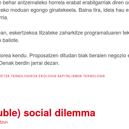
n behar antzemateko horrela erabat erabilgarriak diren o
zeko moduan egongo ginatekeela. Baina tira, ideia hau ez
ria.
ean, eskertzekoa litzateke zaharkitze programatuaren te
o baliote.
orea kendu. Proposatzen ditudan biak beraien negozio 
Denak berdin jarrai dezan.
BETZA TEKNOLOGIKOA
EKOLOGIA
KAPITALISMOA
TEKNOLOGIA
uble) social dilemma
tzun