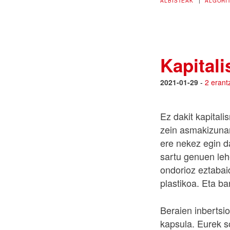
ALBISTEAK
|
ALGORI
Kapitali
2021-01-29
-
2 erant
Ez dakit kapitali
zein asmakizunar
ere nekez egin d
sartu genuen lehe
ondorioz eztabai
plastikoa. Eta b
Beraien inbertsio
kapsula. Eurek s