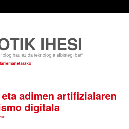
OTIK IHESI
"blog hau ez da teknologia albistegi bat"
Harremanetarako
eta adimen artifizialaren
ismo digitala
zun