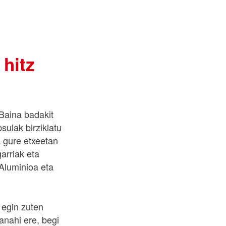
 hitz
 Baina badakit
sulak birziklatu
a gure etxeetan
arriak eta
Aluminioa eta
 egin zuten
anahi ere, begi