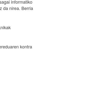
sagai informatiko
 da nirea. Berria
knikak
ereduaren kontra