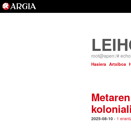
LEIH
root@apen:/# echo 
Hasiera
Artxiboa
Metaren 
kolonial
2025-08-10
-
1 erant