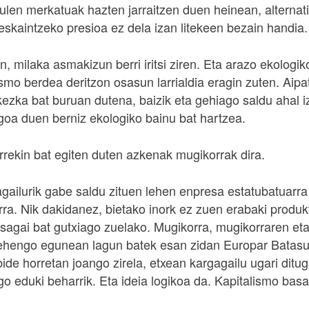
ulen merkatuak hazten jarraitzen duen heinean, alternat
eskaintzeko presioa ez dela izan litekeen bezain handia.
 milaka asmakizun berri iritsi ziren. Eta arazo ekologik
ismo berdea deritzon osasun larrialdia eragin zuten. Aip
ezka bat buruan dutena, baizik eta gehiago saldu ahal i
agoa duen berniz ekologiko bainu bat hartzea.
rrekin bat egiten duten azkenak mugikorrak dira.
gailurik gabe saldu zituen lehen enpresa estatubatuarra
rra. Nik dakidanez, bietako inork ez zuen erabaki produk
 osagai bat gutxiago zuelako. Mugikorra, mugikorraren et
Lehengo egunean lagun batek esan zidan Europar Batas
ide horretan joango zirela, etxean kargagailu ugari ditu
 eduki beharrik. Eta ideia logikoa da. Kapitalismo basat