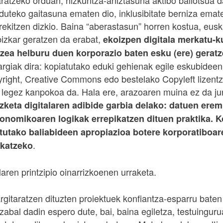
atzeko orduan, hizkuntza-aniztasuna aktibo baliotsua da
uteko gaitasuna ematen dio, inklusibitate berniza emate
irekitzen dizkio. Baina “aberastasun” horren kostua, eus
izkar geratzen da erabat,
ekoizpen digitala merkatu-k
tzea helburu duen korporazio baten esku (ere) gerat
argiak dira: kopiatutako eduki gehienak egile eskubide
right, Creative Commons edo bestelako Copyleft lizentz
 legez kanpokoa da. Hala ere, arazoaren muina ez da juri
zketa digitalaren adibide garbia delako: datuen ere
onomikoaren logikak errepikatzen dituen praktika. 
rtutako baliabideen apropiazioa botere korporatiboar
.
ikatzeko
aren printzipio oinarrizkoenen urraketa.
rgitaratzen dituzten proiektuek konfiantza-esparru baten
zabal dadin espero dute, bai, baina egiletza, testuingurua