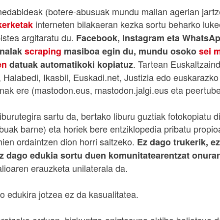
hedabideak (botere-abusuak mundu mailan agerian jartz
interneten bilakaeran kezka sortu beharko luke
kerketak
istea argitaratu du.
Facebook, Instagram eta WhatsAp
onalak
scraping
masiboa egin du, mundu osoko
sei 
. Tartean Euskaltzain
en
datuak automatikoki kopiatuz
 Halabedi, Ikasbil, Euskadi.net, Justizia edo euskarazko
enak ere (mastodon.eus, mastodon.jalgi.eus eta peertube
burutegira sartu da, bertako liburu guztiak fotokopiatu di
buak barne) eta horiek bere entziklopedia pribatu propio
ehien ordaintzen dion horri saltzeko.
Ez dago trukerik, 
ez dago edukia sortu duen komunitatearentzat onurar
lioaren erauzketa unilaterala da.
 edukira jotzea ez da kasualitatea.