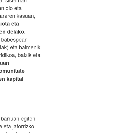
: sistemari
n dio eta
kararen kasuan,
uota eta
.
zen delako
en babespean
iak) eta baimenik
dikoa, baizik eta
muan
Komunitate
en kapital
 barruan egiten
 eta jatorrizko