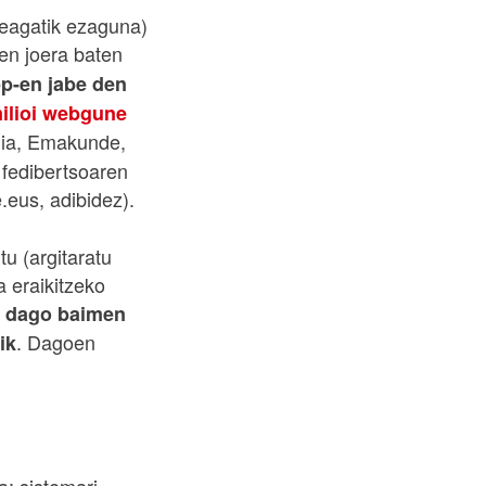
eagatik ezaguna)
en joera baten
p-en jabe den
milioi webgune
dia, Emakunde,
 fedibertsoaren
.eus, adibidez).
tu (argitaratu
a eraikitzeko
ez dago baimen
. Dagoen
ik