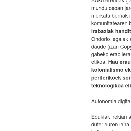
AAko ereduak gar
mundu osoan jard
merkatu berriak 
komunitatearen b
irabaziak handi
Ondorio legalak 
daude (izan Copy
gabeko erabilera
etikoa.
Hau erau
kolonialismo ek
periferikoek so
teknologikoa el
Autonomia digital
Edukiak irekian a
dute: euren lana 