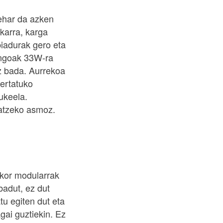
ehar da azken
zkarra, karga
iadurak gero eta
ingoak 33W-ra
z bada. Aurrekoa
gertatuko
ukeela.
ratzeko asmoz.
ikor modularrak
badut, ez dut
tu egiten dut eta
gai guztiekin. Ez