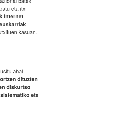
azional batek
atu eta itxi
k internet
 euskarriak
utxituen kasuan.
usitu ahal
sortzen dituzten
en diskurtso
 sistematiko eta