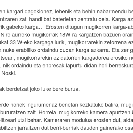
oen kargari dagokionez, lehenik eta behin nabarmendu b
ntzaren zati handi bat baterietan zentratu dela. Karga a
rik gabeko karga… Erosten ditugun mugikorren karga-ab
. Nire aurreko mugikorrak 18W-ra kargatzen bazuen ora
ukat 33 W-eko kargagailurik, mugikorrarekin zetorrena e
ez nuke erabiliko ordaindu dudan karga azkarra. Eta zer 
untsean, mugikorrarekin ez datorren kargadorea erosiko n
, nik ordaindu eta enpresak lapurtu didan hori berresku
 Noski.
ak berdetzat joko luke bere burua.
rde horiek ingurumenaz benetan kezkatuko balira, mug
 bururatzen zait. Horrela, mugikorreko kamera apurtzen 
iltzeari utzi behar. Kameraren modulua erosten dut, alda
biltzen jarraitzen dut berri-berriak dauden gainerako osa