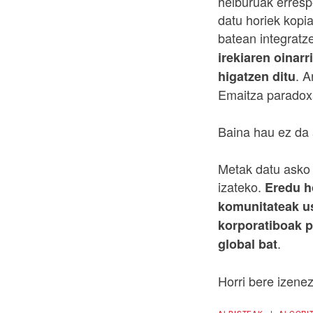
helburuak erresp
datu horiek kopia
batean integratz
irekiaren oinarr
. A
higatzen ditu
Emaitza paradox
Baina hau ez da 
Metak datu asko 
izateko.
Eredu ho
komunitateak us
korporatiboak pr
.
global bat
Horri bere izenez