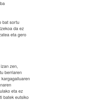
iba
o bat sortu
atzekoa da ez
zatea eta gero
 izan zen,
tu berriaren
a kargagailuaren
unaren
gulako eta ez
i batek eutsiko