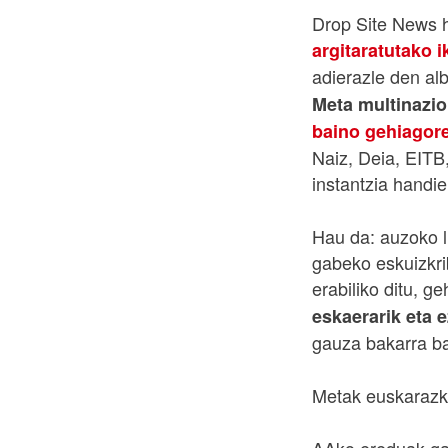
Drop Site News 
argitaratutako i
adierazle den alb
Meta multinazi
baino gehiagor
Naiz, Deia, EITB,
instantzia handi
Hau da: auzoko li
gabeko eskuizkri
erabiliko ditu, g
eskaerarik eta 
gauza bakarra ba
Metak euskarazko