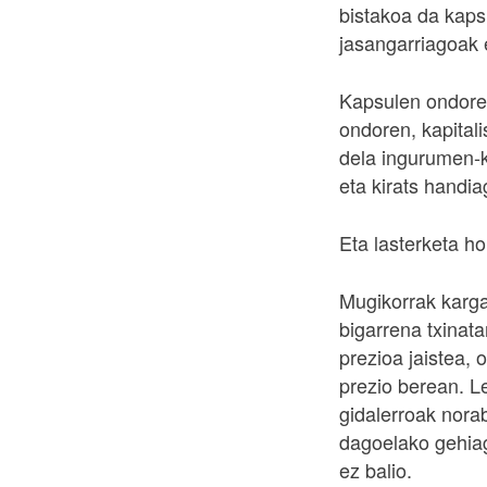
bistakoa da kaps
jasangarriagoak 
Kapsulen ondoren,
ondoren, kapital
dela ingurumen-k
eta kirats handi
Eta lasterketa ho
Mugikorrak karga
bigarrena txinata
prezioa jaistea,
prezio berean. 
gidalerroak norab
dagoelako gehiago
ez balio.