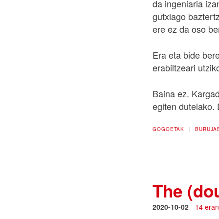
da ingeniaria iza
gutxiago baztert
ere ez da oso ber
Era eta bide ber
erabiltzeari utzik
Baina ez. Kargad
egiten dutelako. 
GOGOETAK
|
BURUJA
The (do
2020-10-02
-
14 eran