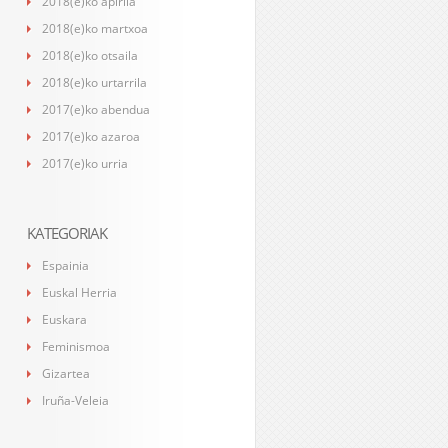
2018(e)ko apirila
2018(e)ko martxoa
2018(e)ko otsaila
2018(e)ko urtarrila
2017(e)ko abendua
2017(e)ko azaroa
2017(e)ko urria
KATEGORIAK
Espainia
Euskal Herria
Euskara
Feminismoa
Gizartea
Iruña-Veleia