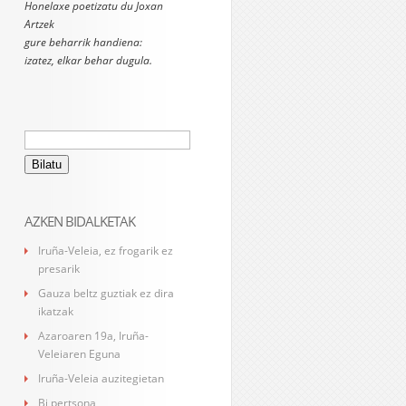
Honelaxe poetizatu du Joxan
Artzek
gure beharrik handiena:
izatez, elkar behar dugula.
Bilatu:
AZKEN BIDALKETAK
Iruña-Veleia, ez frogarik ez
presarik
Gauza beltz guztiak ez dira
ikatzak
Azaroaren 19a, Iruña-
Veleiaren Eguna
Iruña-Veleia auzitegietan
Bi pertsona