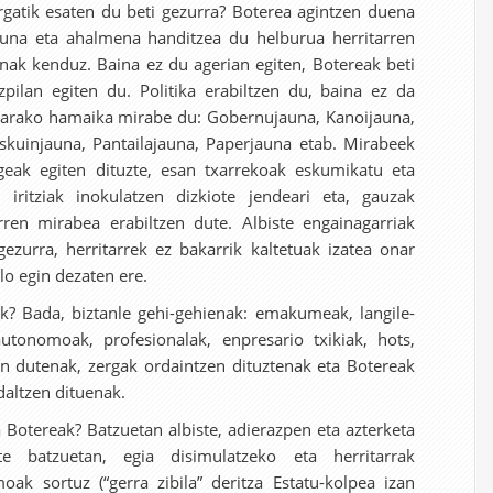
atik esaten du beti gezurra? Boterea agintzen duena
suna eta ahalmena handitzea du helburua herritarren
unak kenduz. Baina ez du agerian egiten, Botereak beti
pilan egiten du. Politika erabiltzen du, baina ez da
etarako hamaika mirabe du: Gobernujauna, Kanoijauna,
skuinjauna, Pantailajauna, Paperjauna etab. Mirabeek
geak egiten dituzte, esan txarrekoak eskumikatu eta
n iritziak inokulatzen dizkiote jendeari eta, gauzak
rren mirabea erabiltzen dute. Albiste engainagarriak
ezurra, herritarrek ez bakarrik kaltetuak izatea onar
lo egin dezaten ere.
k? Bada, biztanle gehi-gehienak: emakumeak, langile-
autonomoak, profesionalak, enpresario txikiak, hots,
n dutenak, zergak ordaintzen dituztenak eta Botereak
daltzen dituenak.
otereak? Batzuetan albiste, adierazpen eta azterketa
te batzuetan, egia disimulatzeko eta herritarrak
ak sortuz (“gerra zibila” deritza Estatu-kolpea izan