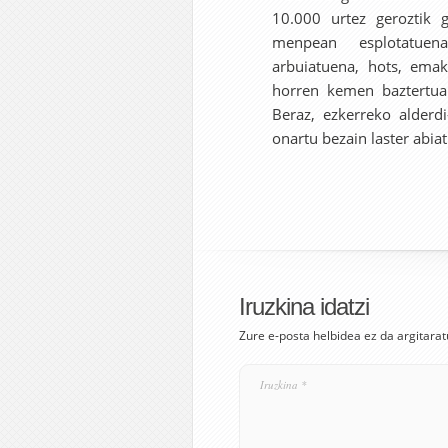
10.000 urtez geroztik g
menpean esplotatuena
arbuiatuena, hots, ema
horren kemen baztertua 
Beraz, ezkerreko alderd
onartu bezain laster abia
Iruzkina idatzi
Zure e-posta helbidea ez da argitarat