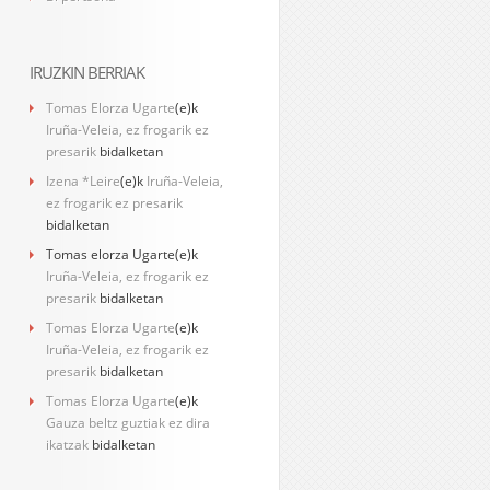
IRUZKIN BERRIAK
Tomas Elorza Ugarte
(e)k
Iruña-Veleia, ez frogarik ez
presarik
bidalketan
Izena *Leire
(e)k
Iruña-Veleia,
ez frogarik ez presarik
bidalketan
Tomas elorza Ugarte
(e)k
Iruña-Veleia, ez frogarik ez
presarik
bidalketan
Tomas Elorza Ugarte
(e)k
Iruña-Veleia, ez frogarik ez
presarik
bidalketan
Tomas Elorza Ugarte
(e)k
Gauza beltz guztiak ez dira
ikatzak
bidalketan