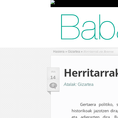
Herritarrak eta Boterea
Hasiera
»
Gizartea
»
Herritarra
IRA
14
Atalak:
Gizartea
0
Gertaera politiko, s
historikoak jazotzen dira,
eta adierazten dira. 