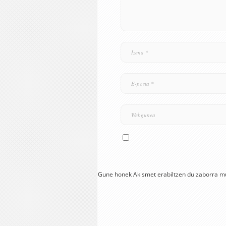
Gune honek Akismet erabiltzen du zaborra m