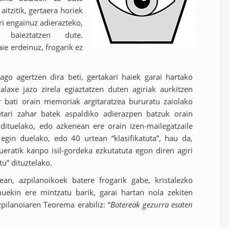
aitzitik, gertaera horiek
ri engainuz adierazteko,
 baieztatzen dute.
ie erdeinuz, frogarik ez
 agertzen dira beti, gertakari haiek garai hartako
alaxe jazo zirela egiaztatzen duten agiriak aurkitzen
ar bati orain memoriak argitaratzea bururatu zaiolako
etari zahar batek aspaldiko adierazpen batzuk orain
dituelako, edo azkenean ere orain izen-mailegatzaile
egin duelako, edo 40 urtean “klasifikatuta”, hau da,
ueratik kanpo isil-gordeka ezkutatuta egon diren agiri
tu” dituztelako.
n, azpilanoikoek batere frogarik gabe, kristalezko
muekin ere mintzatu barik, garai hartan nola zekiten
pilanoiaren Teorema erabiliz: “
Botereak gezurra esaten