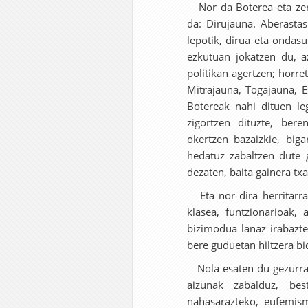
Nor da Boterea eta zerg
da: Dirujauna. Aberasta
lepotik, dirua eta ondas
ezkutuan jokatzen du, az
politikan agertzen; horr
Mitrajauna, Togajauna, E
Botereak nahi dituen le
zigortzen dituzte, bere
okertzen bazaizkie, biga
hedatuz zabaltzen dute g
dezaten, baita gainera txa
Eta nor dira herritarra
klasea, funtzionarioak, 
bizimodua lanaz irabazte
bere guduetan hiltzera bi
Nola esaten du gezurra B
aizunak zabalduz, bes
nahasarazteko, eufemismo