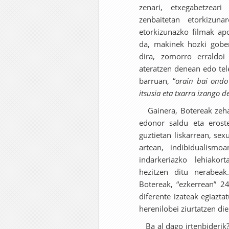
zenari, etxegabetzeari
zenbaitetan etorkizuna
etorkizunazko filmak apo
da, makinek hozki gobe
dira, zomorro erraldoi
ateratzen denean edo tel
barruan, “
orain bai ondo 
itsusia eta txarra izango 
Gainera, Botereak zeha
edonor saldu eta erost
guztietan liskarrean, sexu
artean, indibidualismo
indarkeriazko lehiakor
hezitzen ditu nerabeak
Botereak, “ezkerrean” 24
diferente izateak egiazta
herenilobei ziurtatzen di
Ba al dago irtenbiderik? 