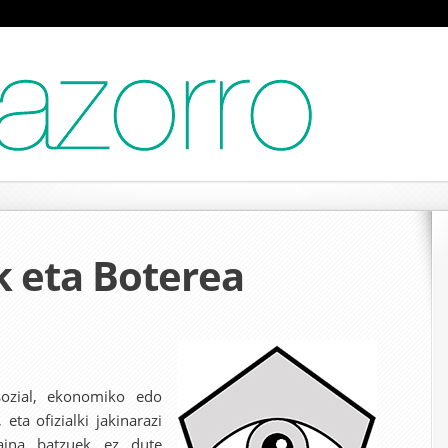
k eta Boterea
ozial, ekonomiko edo
 eta ofizialki jakinarazi
Baina batzuek ez dute