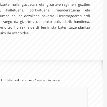
izarte-maila guztietan eta gizarte-erregimen guztien
, kaltetuena, bortxatuena, menderatuena eta
kumea da lor dezakeen bakarra. Herritargoaren erdi
izango da gizarte zuzenerako bultzadarik handiena.
i-multzo horrek alderdi feminista baten zuzendaritza
tuko da irtenbidea.
uko.
Beharrezko eremuak
*
markatuta daude