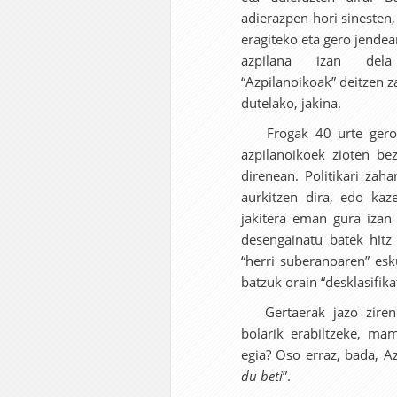
adierazpen hori sinesten, 
eragiteko eta gero jendea
azpilana izan dela
“Azpilanoikoak” deitzen za
dutelako, jakina.
Frogak 40 urte geroago
azpilanoikoek zioten bez
direnean. Politikari zah
aurkitzen dira, edo kaz
jakitera eman gura izan 
desengainatu batek hitz 
“herri suberanoaren” esk
batzuk orain “desklasifika
Gertaerak jazo zirenea
bolarik erabiltzeke, ma
egia? Oso erraz, bada, Az
du beti
”.