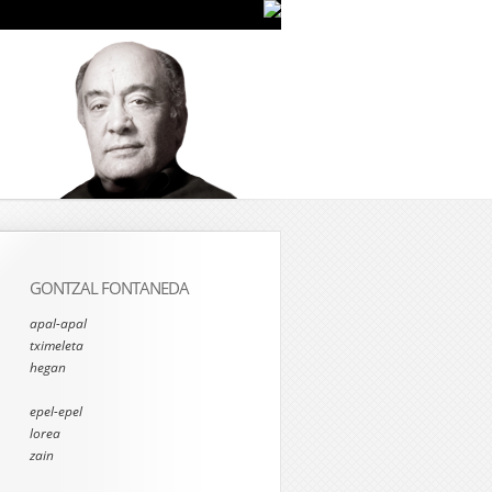
GONTZAL FONTANEDA
apal-apal
tximeleta
hegan
epel-epel
lorea
zain