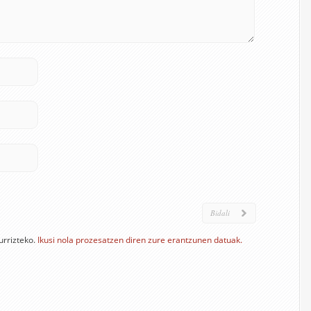
urrizteko.
Ikusi nola prozesatzen diren zure erantzunen datuak.