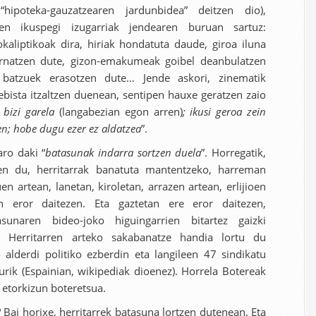
 “hipoteka-gauzatzearen jardunbidea” deitzen dio),
ren ikuspegi izugarriak jendearen buruan sartuz:
kaliptikoak dira, hiriak hondatuta daude, giroa iluna
rnatzen dute, gizon-emakumeak goibel deanbulatzen
 batzuek erasotzen dute… Jende askori, zinematik
ebista itzaltzen duenean, sentipen hauxe geratzen zaio
bizi garela
(langabezian egon arren)
; ikusi geroa zein
den; hobe dugu ezer ez aldatzea
”.
ro daki “
batasunak indarra sortzen duela
”. Horregatik,
en du, herritarrak banatuta mantentzeko, harreman
en artean, lanetan, kiroletan, arrazen artean, erlijioen
an eror daitezen. Eta gaztetan ere eror daitezen,
tasunaren bideo-joko higuingarrien bitartez gaizki
. Herritarren arteko sakabanatze handia lortu du
 alderdi politiko ezberdin eta langileen 47 sindikatu
turik (Espainian, wikipediak dioenez). Horrela Botereak
e etorkizun boteretsua.
Bai horixe, herritarrek batasuna lortzen dutenean. Eta