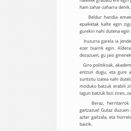
haiexek grabatu ere egin 
hain zahar-zaharra denik.
Beldur handia ematen 
epaiketak kalte egin zi
gurekin nahi dutena egin 
Iruzurra garela ia jende 
ezer txarrik egin. Alder
dezazuen, gu jaio ginene
Giro politikoak, akademik
entzun dugu, eta gure a
suntsitu izatea nahi dute
moduko batzuk erabili zi
lagun batzuk bizi ziren, 
Beraz, herritarrok la
gaitzazue! Gutaz duzuen i
azter gaitzala, eta horre
baizik.