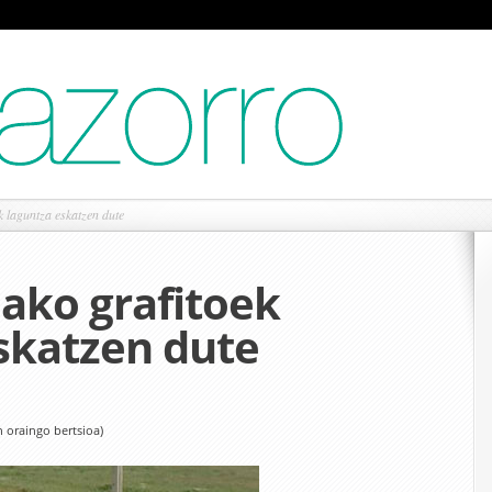
k laguntza eskatzen dute
iako grafitoek
skatzen dute
n oraingo bertsioa)