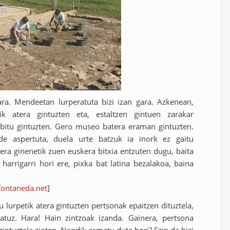
a. Mendeetan lurperatuta bizi izan gara. Azkenean,
ik atera gintuzten eta, estaltzen gintuen zarakar
rbitu gintuzten. Gero museo batera eraman gintuzten.
e aspertuta, duela urte batzuk ia inork ez gaitu
atera ginenetik zuen euskera bitxia entzuten dugu, baita
harrigarri hori ere, pixka bat latina bezalakoa, baina
fontaneda.net
]
lurpetik atera gintuzten pertsonak epaitzen dituztela,
ratuz. Hara! Hain zintzoak izanda. Gainera, pertsona