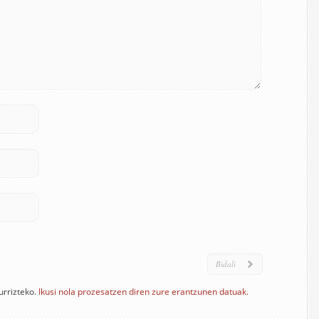
urrizteko.
Ikusi nola prozesatzen diren zure erantzunen datuak.