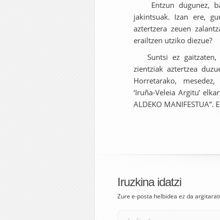
Entzun dugunez, badir
jakintsuak. Izan ere, g
aztertzera zeuen zalantz
erailtzen utziko diezue?
Suntsi ez gaitzaten, z
zientziak aztertzea duzu
Horretarako, mesedez
‘Iruña-Veleia Argitu’ e
ALDEKO MANIFESTUA”. Es
Iruzkina idatzi
Zure e-posta helbidea ez da argitarat