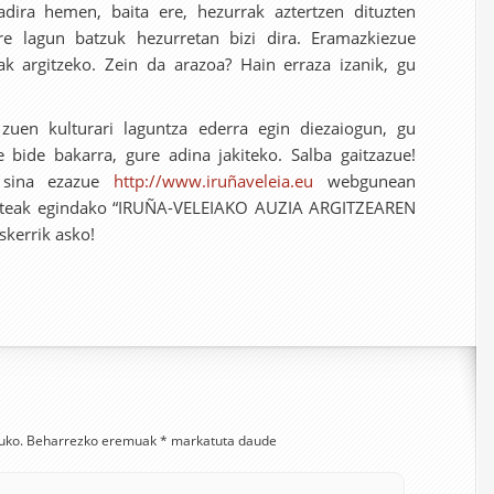
a hemen, baita ere, hezurrak aztertzen dituzten
ure lagun batzuk hezurretan bizi dira. Eramazkiezue
ak argitzeko. Zein da arazoa? Hain erraza izanik, gu
uen kulturari laguntza ederra egin diezaiogun, gu
e bide bakarra, gure adina jakiteko. Salba gaitzazue!
, sina ezazue
http://www.iruñaveleia.eu
webgunean
lkarteak egindako “IRUÑA-VELEIAKO AUZIA ARGITZEAREN
kerrik asko!
uko.
Beharrezko eremuak
*
markatuta daude