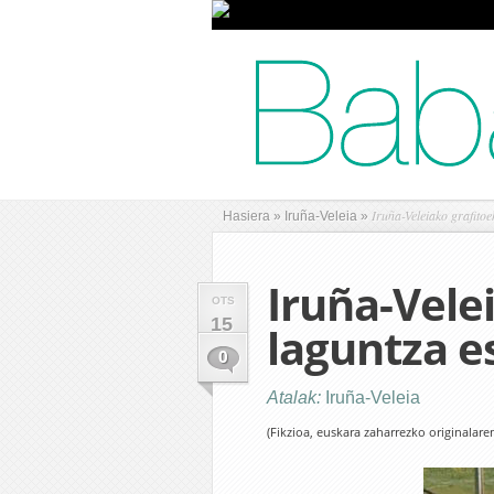
Iruña-Veleiako grafitoe
Hasiera
»
Iruña-Veleia
»
Iruña-Vele
OTS
15
laguntza e
0
Atalak:
Iruña-Veleia
(Fikzioa, euskara zaharrezko originalare