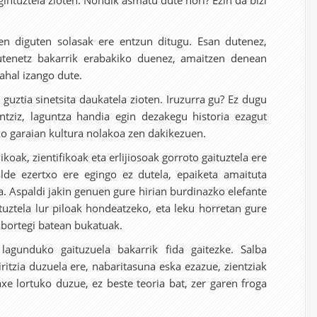
gintuztela zioten. Nondik asmatu dute hori? Ezin da bizi
diguten solasak ere entzun ditugu. Esan dutenez,
gutenetz bakarrik erabakiko duenez, amaitzen denean
ahal izango dute.
guztia sinetsita daukatela zioten. Iruzurra gu? Ez dugu
antziz, laguntza handia egin dezakegu historia ezagut
ko garaian kultura nolakoa zen dakikezuen.
oak, zientifikoak eta erlijiosoak gorroto gaituztela ere
lde ezertxo ere egingo ez dutela, epaiketa amaituta
la. Aspaldi jakin genuen gure hirian burdinazko elefante
tuztela lur piloak hondeatzeko, eta leku horretan gure
zabortegi batean bukatuak.
gunduko gaituzuela bakarrik fida gaitezke. Salba
ritzia duzuela ere, nabaritasuna eska ezazue, zientziak
laxe lortuko duzue, ez beste teoria bat, zer garen froga