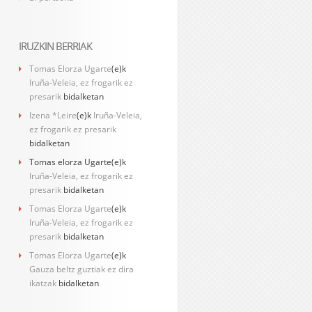
IRUZKIN BERRIAK
Tomas Elorza Ugarte
(e)k
Iruña-Veleia, ez frogarik ez
presarik
bidalketan
Izena *Leire
(e)k
Iruña-Veleia,
ez frogarik ez presarik
bidalketan
Tomas elorza Ugarte
(e)k
Iruña-Veleia, ez frogarik ez
presarik
bidalketan
Tomas Elorza Ugarte
(e)k
Iruña-Veleia, ez frogarik ez
presarik
bidalketan
Tomas Elorza Ugarte
(e)k
Gauza beltz guztiak ez dira
ikatzak
bidalketan