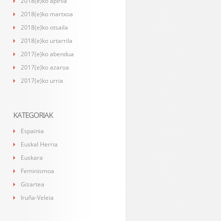
2018(e)ko apirila
2018(e)ko martxoa
2018(e)ko otsaila
2018(e)ko urtarrila
2017(e)ko abendua
2017(e)ko azaroa
2017(e)ko urria
KATEGORIAK
Espainia
Euskal Herria
Euskara
Feminismoa
Gizartea
Iruña-Veleia