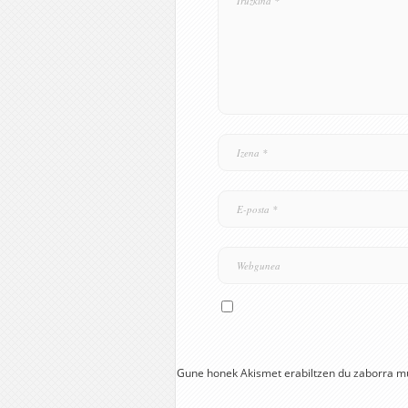
Gune honek Akismet erabiltzen du zaborra m