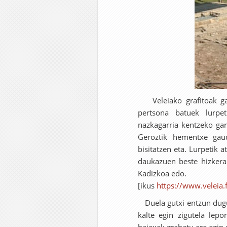
Veleiako grafitoak gar
pertsona batuek lurpet
nazkagarria kentzeko ga
Geroztik hementxe gaud
bisitatzen eta. Lurpetik 
daukazuen beste hizkera 
Kadizkoa edo.
[ikus
https://www.veleia.
Duela gutxi entzun dugu 
kalte egin zigutela lepo