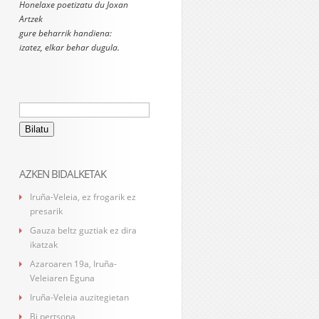
Honelaxe poetizatu du Joxan
Artzek
gure beharrik handiena:
izatez, elkar behar dugula.
Bilatu:
AZKEN BIDALKETAK
Iruña-Veleia, ez frogarik ez
presarik
Gauza beltz guztiak ez dira
ikatzak
Azaroaren 19a, Iruña-
Veleiaren Eguna
Iruña-Veleia auzitegietan
Bi pertsona