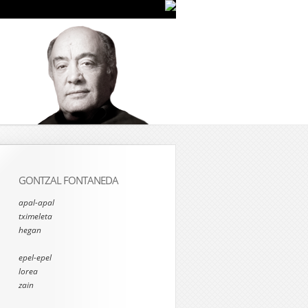
GONTZAL FONTANEDA
apal-apal
tximeleta
hegan
epel-epel
lorea
zain