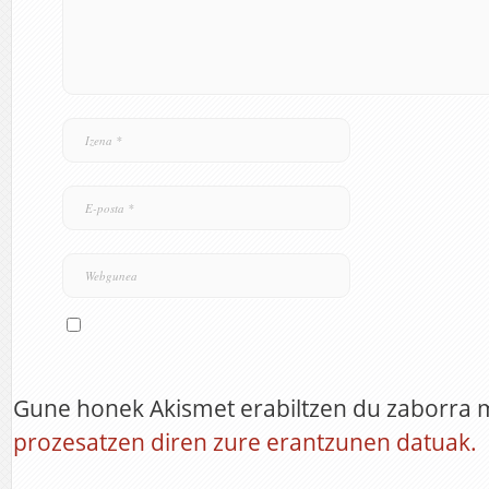
Gune honek Akismet erabiltzen du zaborra 
prozesatzen diren zure erantzunen datuak.