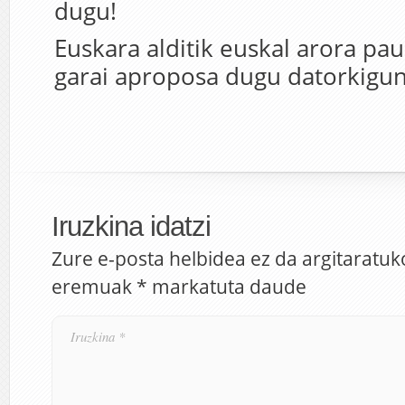
dugu!
Euskara alditik euskal arora p
garai aproposa dugu datorkigu
Iruzkina idatzi
Zure e-posta helbidea ez da argitaratuk
eremuak
*
markatuta daude