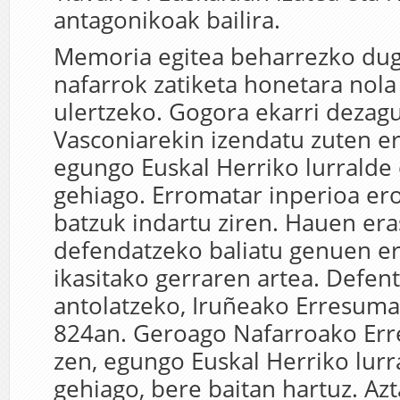
antagonikoak bailira.
Memoria egitea beharrezko du
nafarrok zatiketa honetara nola 
ulertzeko. Gogora ekarri dezag
Vasconiarekin izendatu zuten e
egungo Euskal Herriko lurralde 
gehiago. Erromatar inperioa ero
batzuk indartu ziren. Hauen era
defendatzeko baliatu genuen e
ikasitako gerraren artea. Defen
antolatzeko, Iruñeako Erresum
824an. Geroago Nafarroako Err
zen, egungo Euskal Herriko lurr
gehiago, bere baitan hartuz. Azt