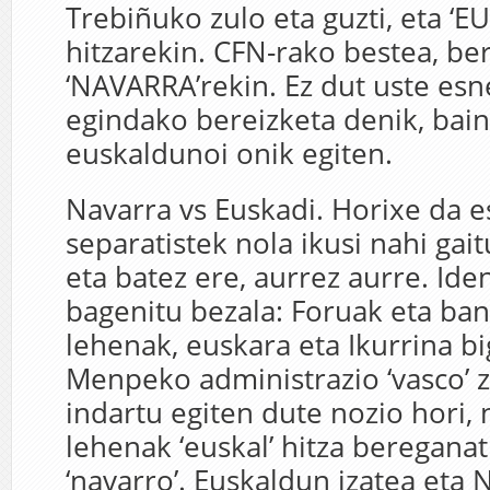
Trebiñuko zulo eta guzti, eta ‘E
hitzarekin. CFN-rako bestea, be
‘NAVARRA’rekin. Ez dut uste esn
egindako bereizketa denik, bain
euskaldunoi onik egiten.
Navarra vs Euskadi. Horixe da e
separatistek nola ikusi nahi gai
eta batez ere, aurrez aurre. Iden
bagenitu bezala: Foruak eta ba
lehenak, euskara eta Ikurrina b
Menpeko administrazio ‘vasco’ z
indartu egiten dute nozio hori, 
lehenak ‘euskal’ hitza beregana
‘navarro’. Euskaldun izatea eta 