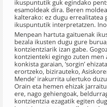
ikuspuntutik guk egindako pen
esamoldeak dira. Beren moldea
kalterako: ez dugu errealitatea
ikuspuntutik interpretatzen. Ino
Menpean hartuta gaituenak ikus
bezala ikusten dugu gure burua
kontzientziarik izan gabe. Gogo
kontzienteki egingo zuten men
konkista garaian, ‘sorgin’ ehizat
erortzeko, bizirauteko, Asiskor
Mende’ irakurrita ulertuko du
Orain eta hemen ehizak jarrait
ere, nago gehiengoak, beldurrag
kontzientzia ezagatik egiten du