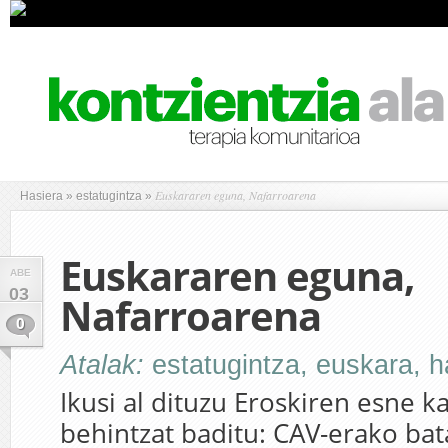
Euskararen eguna, Nafarroarena
Hasiera
»
estatugintza
»
Euskararen eguna,
ABE
03
Nafarroarena
0
Atalak:
estatugintza
,
euskara
,
h
Ikusi al dituzu Eroskiren esne 
behintzat baditu: CAV-erako ba