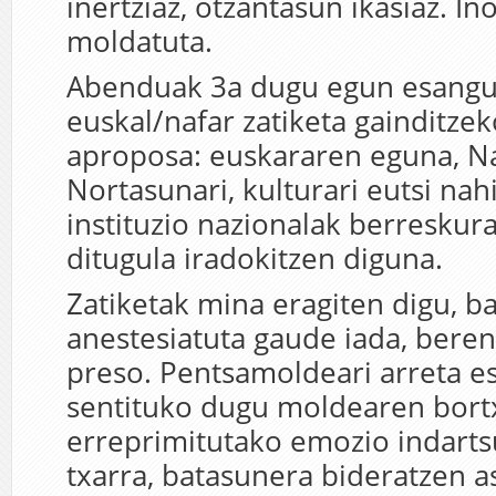
inertziaz, otzantasun ikasiaz. I
moldatuta.
Abenduak 3a dugu egun esangur
euskal/nafar zatiketa gainditzek
aproposa: euskararen eguna, N
Nortasunari, kulturari eutsi nah
instituzio nazionalak berreskur
ditugula iradokitzen diguna.
Zatiketak mina eragiten digu, b
anestesiatuta gaude iada, bere
preso. Pentsamoldeari arreta es
sentituko dugu moldearen bort
erreprimitutako emozio indarts
txarra, batasunera bideratzen 