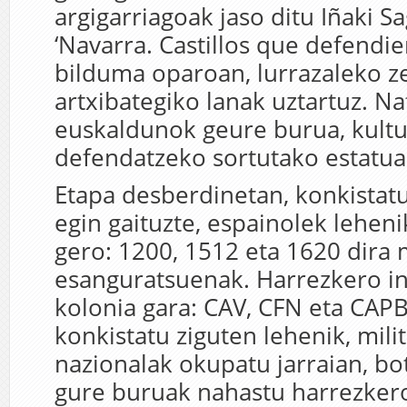
argigarriagoak jaso ditu Iñaki 
‘Navarra. Castillos que defendie
bilduma oparoan, lurrazaleko z
artxibategiko lanak uztartuz. Na
euskaldunok geure burua, kultu
defendatzeko sortutako estatua d
Etapa desberdinetan, konkistatu
egin gaituzte, espainolek leheni
gero: 1200, 1512 eta 1620 dira 
esanguratsuenak. Harrezkero in
kolonia gara: CAV, CFN eta CAPB
konkistatu ziguten lehenik, milita
nazionalak okupatu jarraian, bot
gure buruak nahastu harrezker