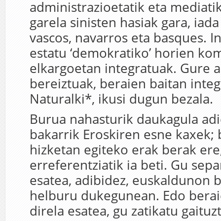
administrazioetatik eta mediatik
garela sinisten hasiak gara, iad
vascos, navarros eta basques. I
estatu ‘demokratiko’ horien ko
elkargoetan integratuak. Gure 
bereiztuak, beraien baitan integ
Naturalki*, ikusi dugun bezala.
Burua nahasturik daukagula adi
bakarrik Eroskiren esne kaxek; 
hizketan egiteko erak berak ere
erreferentziatik ia beti. Gu sepa
esatea, adibidez, euskaldunon b
helburu dukegunean. Edo berai
direla esatea, gu zatikatu gaitu