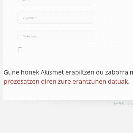
Gune honek Akismet erabiltzen du zaborra 
prozesatzen diren zure erantzunen datuak.
ARGIAko Blog