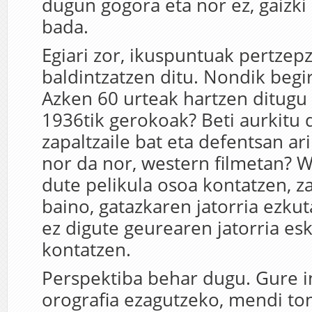
dugun gogora eta nor ez, gaizki
bada.
Egiari zor, ikuspuntuak pertzepz
baldintzatzen ditu. Nondik begi
Azken 60 urteak hartzen ditugu
1936tik gerokoak? Beti aurkitu 
zapaltzaile bat eta defentsan ar
nor da nor, western filmetan? 
dute pelikula osoa kontatzen, za
baino, gatazkaren jatorria ezkut
ez digute geurearen jatorria es
kontatzen.
Perspektiba behar dugu. Gure 
orografia ezagutzeko, mendi ton