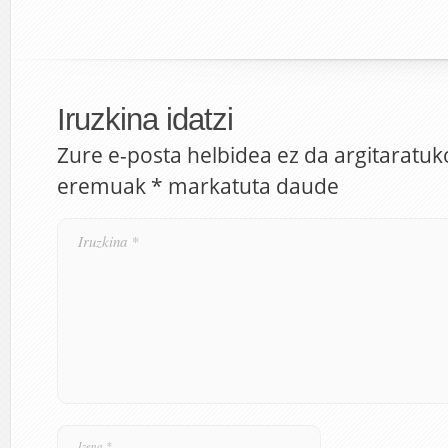
Iruzkina idatzi
Zure e-posta helbidea ez da argitaratuk
eremuak
*
markatuta daude