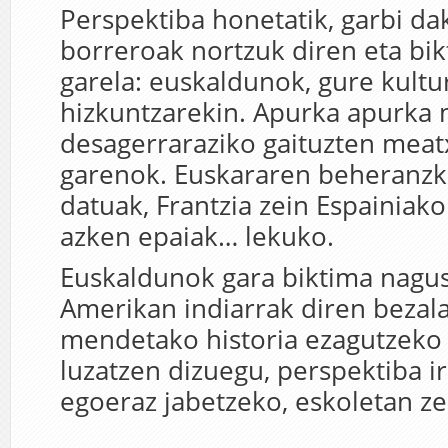
Perspektiba honetatik, garbi d
borreroak nortzuk diren eta bik
garela: euskaldunok, gure kultu
hizkuntzarekin. Apurka apurka 
desagerraraziko gaituzten meat
garenok. Euskararen beheranzk
datuak, Frantzia zein Espainiako 
azken epaiak… lekuko.
Euskaldunok gara biktima nagusi
Amerikan indiarrak diren bezal
mendetako historia ezagutzeko
luzatzen dizuegu, perspektiba ir
egoeraz jabetzeko, eskoletan ze