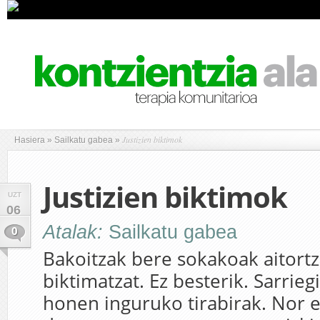
Justizien biktimok
Hasiera
»
Sailkatu gabea
»
Justizien biktimok
UZT
06
Atalak:
Sailkatu gabea
0
Bakoitzak bere sokakoak aitortz
biktimatzat. Ez besterik. Sarrieg
honen inguruko tirabirak. Nor e