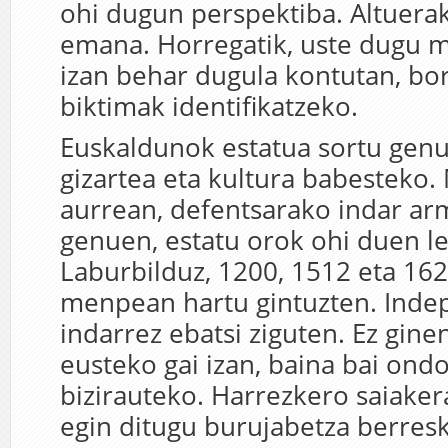
ohi dugun perspektiba. Altuera
emana. Horregatik, uste dugu 
izan behar dugula kontutan, bo
biktimak identifikatzeko.
Euskaldunok estatua sortu gen
gizartea eta kultura babesteko
aurrean, defentsarako indar ar
genuen, estatu orok ohi duen le
Laburbilduz, 1200, 1512 eta 162
menpean hartu gintuzten. Inde
indarrez ebatsi ziguten. Ez gine
eusteko gai izan, baina bai ondo
bizirauteko. Harrezkero saiaker
egin ditugu burujabetza berres