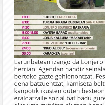
Larunbatean izango da Lonjero
herrian. Agendan handiz seinal
bertoko gazte gehienontzat. Fes
dena batzuentzat, kamiseta bel
kanpotik ikusten duten besteont
eraldatzaile sozial bat badu gur