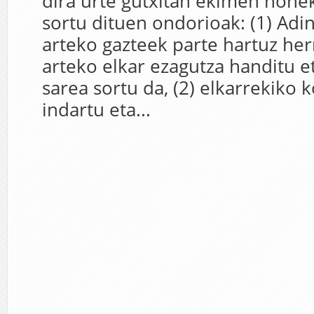
dira urte gutxitan ekimen hone
sortu dituen ondorioak: (1) Adi
arteko gazteek parte hartuz her
arteko elkar ezagutza handitu 
sarea sortu da, (2) elkarrekiko 
indartu eta...