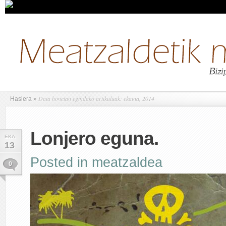
Data honetan egindako artikuluak: ekaina, 2014
Hasiera
»
Lonjero eguna.
EKA
13
Posted in
meatzaldea
0