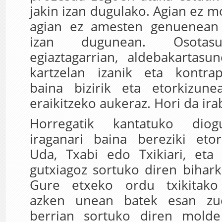
jakin izan dugulako. Agian ez 
agian ez amesten genuenean 
izan dugunean. Osotas
egiaztagarrian, aldebakartasu
kartzelan izanik eta kontrap
baina bizirik eta etorkizun
eraikitzeko aukeraz. Hori da ir
Horregatik kantatuko diog
iraganari baina bereziki etor
Uda, Txabi edo Txikiari, eta
gutxiagoz sortuko diren bihark
Gure etxeko ordu txikitako
azken unean batek esan zu
berrian sortuko diren molde