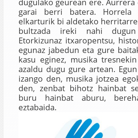
dugulako geurean ere. Aurrera 
garai berri batera. Horrela
elkarturik bi aldetako herritar
bultzada ireki nahi dugun
Etorkizunaz itxaropentsu, hist
egunaz jabedun eta gure baita
kasu eginez, musika tresneki
azaldu dugu gure artean. Egun 
izango den, musika jotzea ego
den, zenbat bihotz hainbat s
buru hainbat aburu, bereh
eztabaida.