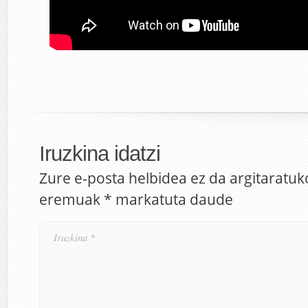
Iruzkina idatzi
Zure e-posta helbidea ez da argitaratuk
eremuak
*
markatuta daude