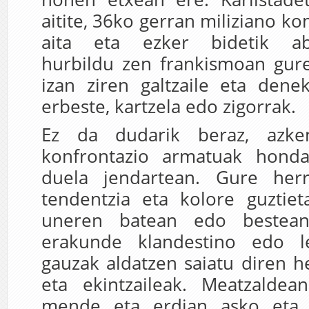
aitite, 36ko gerran miliziano k
aita eta ezker bidetik abe
hurbildu zen frankismoan gur
izan ziren galtzaile eta dene
erbeste, kartzela edo zigorrak.
Ez da dudarik beraz, azke
konfrontazio armatuak honda
duela jendartean. Gure herr
tendentzia eta kolore guztiet
uneren batean edo bestea
erakunde klandestino edo l
gauzak aldatzen saiatu diren he
eta ekintzaileak. Meatzalde
mende eta erdian asko eta 