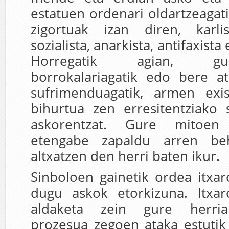
estatuen ordenari oldartzeagati
zigortuak izan diren, karli
sozialista, anarkista, antifaxist
Horregatik agian, gu
borrokalariagatik edo bere at
sufrimenduagatik, armen exis
bihurtua zen erresitentziako 
askorentzat. Gure mitoen
etengabe zapaldu arren be
altxatzen den herri baten ikur.
Sinboloen gainetik ordea itxa
dugu askok etorkizuna. Itxar
aldaketa zein gure herria
prozesua zegoen ataka estutik 