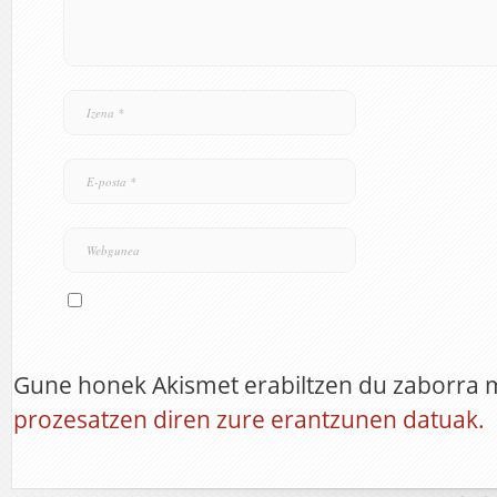
Gune honek Akismet erabiltzen du zaborra 
prozesatzen diren zure erantzunen datuak.