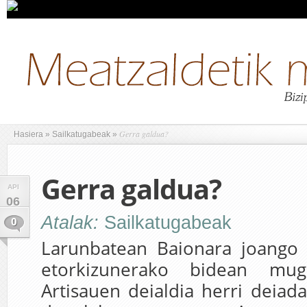
Gerra galdua?
Hasiera
»
Sailkatugabeak
»
Gerra galdua?
API
06
Atalak:
Sailkatugabeak
0
Larunbatean Baionara joango g
etorkizunerako bidean mug
Artisauen deialdia herri deiada