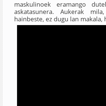
maskulinoek eramango dute
askatasunera. Aukerak mila
hainbeste, ez dugu lan makala, 