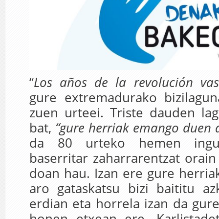
“
Los años de la revolución va
gure extremadurako bizilagu
zuen urteei. Triste dauden la
bat,
“gure herriak emango duen 
da 80 urteko hemen ingu
baserritar zaharrarentzat orain
doan hau. Izan ere gure herria
aro gataskatsu bizi baititu 
erdian eta horrela izan da gu
honen etxean ere. Karlistade