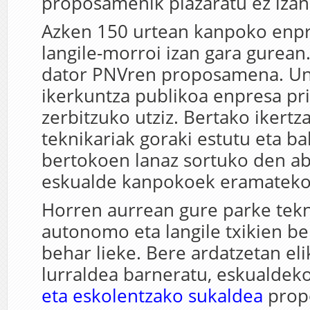
proposamenik plazaratu ez izan
Azken 150 urtean kanpoko enp
langile-morroi izan gara gurean.
dator PNVren proposamena. Uni
ikerkuntza publikoa enpresa pr
zerbitzuko utziz. Bertako ikertza
teknikariak goraki estutu eta bal
bertokoen lanaz sortuko den a
eskualde kanpokoek eramateko
Horren aurrean gure parke tek
autonomo eta langile txikien b
behar lieke. Bere ardatzetan el
lurraldea barneratu, eskualdek
eta eskolentzako sukaldea
prop