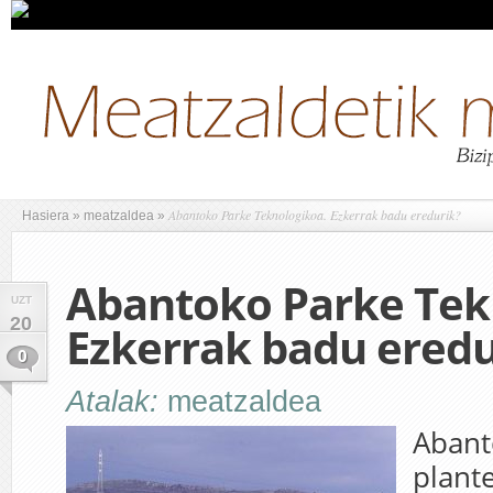
Abantoko Parke Teknologikoa. Ezkerrak badu eredurik?
Hasiera
»
meatzaldea
»
Abantoko Parke Tek
UZT
20
Ezkerrak badu eredu
0
Atalak:
meatzaldea
Abant
plant