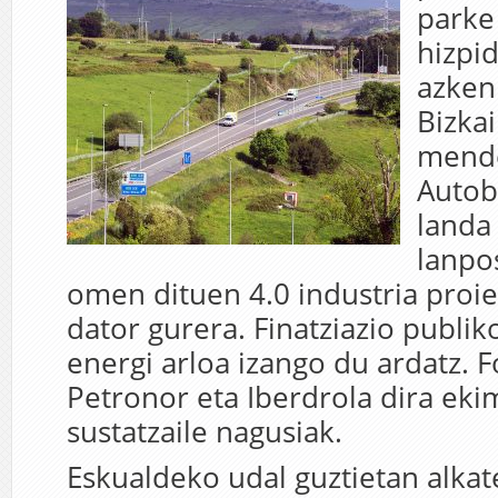
parke
hizpi
azken
Bizka
mend
Autobi
landa
lanpo
omen dituen 4.0 industria pro
dator gurera. Finatziazio publik
energi arloa izango du ardatz. 
Petronor eta Iberdrola dira ek
sustatzaile nagusiak.
Eskualdeko udal guztietan alka