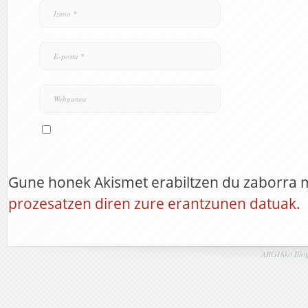
Gune honek Akismet erabiltzen du zaborra 
prozesatzen diren zure erantzunen datuak.
ARGIAko Blog