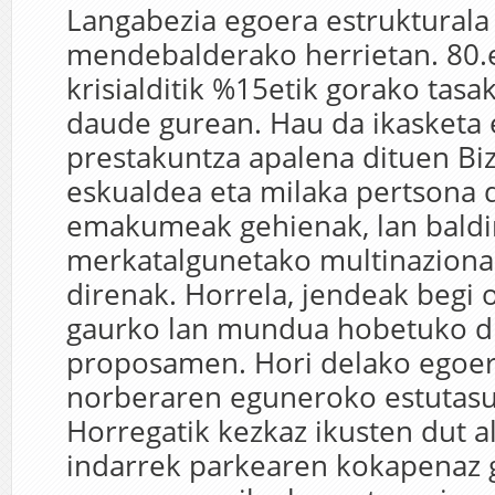
Langabezia egoera estrukturala 
mendebalderako herrietan. 80.e
krisialditik %15etik gorako tasa
daude gurean. Hau da ikasketa 
prestakuntza apalena dituen Bi
eskualdea eta milaka pertsona d
emakumeak gehienak, lan baldi
merkatalgunetako multinazional
direnak. Horrela, jendeak begi 
gaurko lan mundua hobetuko d
proposamen. Hori delako egoera
norberaren eguneroko estutas
Horregatik kezkaz ikusten dut 
indarrek parkearen kokapenaz 