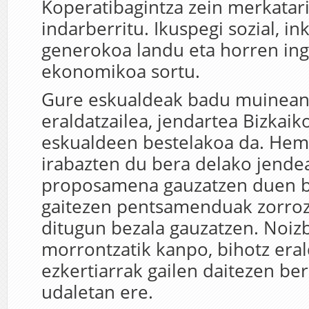
Koperatibagintza zein merkatarit
indarberritu. Ikuspegi sozial, in
generokoa landu eta horren in
ekonomikoa sortu.
Gure eskualdeak badu muinean
eraldatzailea, jendartea Bizkaik
eskualdeen bestelakoa da. He
irabazten du bera delako jende
proposamena gauzatzen duen b
gaitezen pentsamenduak zorroz
ditugun bezala gauzatzen. Noizb
morrontzatik kanpo, bihotz eral
ezkertiarrak gailen daitezen ber
udaletan ere.