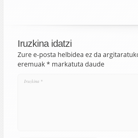
Iruzkina idatzi
Zure e-posta helbidea ez da argitaratuk
eremuak
*
markatuta daude