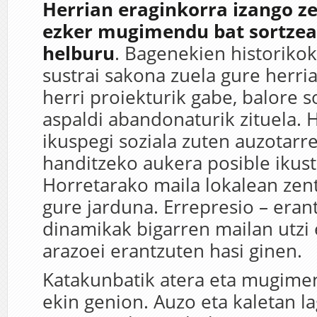
Herrian eraginkorra izango z
ezker mugimendu bat sortzea 
helburu
. Bagenekien historikok
sustrai sakona zuela gure herri
herri proiekturik gabe, balore so
aspaldi abandonaturik zituela. 
ikuspegi soziala zuten auzotarr
handitzeko aukera posible ikus
Horretarako maila lokalean zen
gure jarduna. Errepresio – era
dinamikak bigarren mailan utzi 
arazoei erantzuten hasi ginen.
Katakunbatik atera eta mugimen
ekin genion. Auzo eta kaletan l