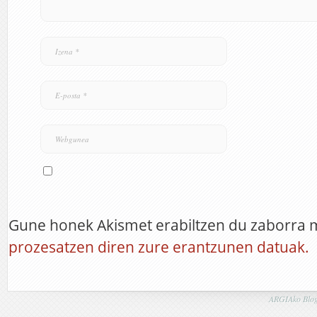
Gune honek Akismet erabiltzen du zaborra 
prozesatzen diren zure erantzunen datuak.
ARGIAko Blog