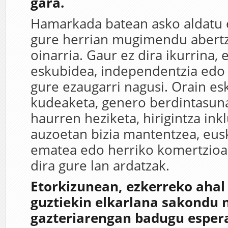
gara.
Hamarkada batean asko aldatu e
gure herrian mugimendu abert
oinarria. Gaur ez dira ikurrina, 
eskubidea, independentzia edo 
gure ezaugarri nagusi. Orain es
kudeaketa, genero berdintasuna,
haurren heziketa, hirigintza ink
auzoetan bizia mantentzea, eus
ematea edo herriko komertzioa
dira gure lan ardatzak.
Etorkizunean, ezkerreko ahal
guztiekin elkarlana sakondu 
gazteriarengan badugu esper