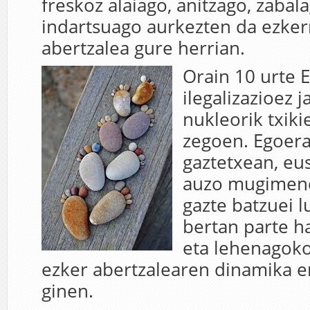
freskoz alaiago, anitzago, zabal
indartsuago aurkezten da ezke
abertzalea gure herrian.
Orain 10 urte 
ilegalizazioez j
nukleorik txik
zegoen. Egoera
gaztetxean, eu
auzo mugimend
gazte batzuei l
bertan parte h
eta lehenagoko
ezker abertzalearen dinamika e
ginen.