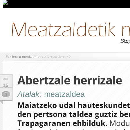
Abertzale herrizale
Hasiera
»
meatzaldea
»
Abertzale herrizale
API
15
Atalak:
meatzaldea
1
Maiatzeko udal hauteskundet
den pertsona taldea guztiz be
Trapagaranen ehbilduk.
Modu 