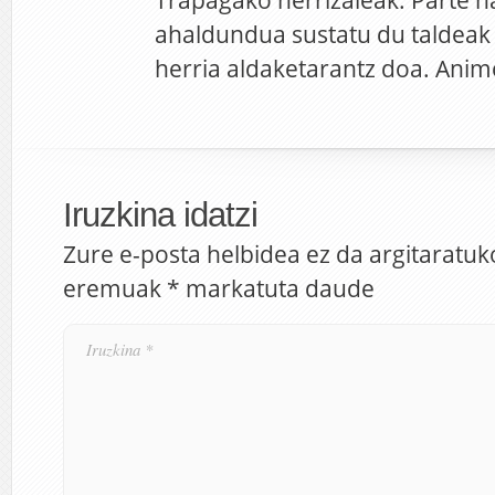
Trapagako herrizaleak. Parte ha
ahaldundua sustatu du taldeak 
herria aldaketarantz doa. Anim
Iruzkina idatzi
Zure e-posta helbidea ez da argitaratuk
eremuak
*
markatuta daude