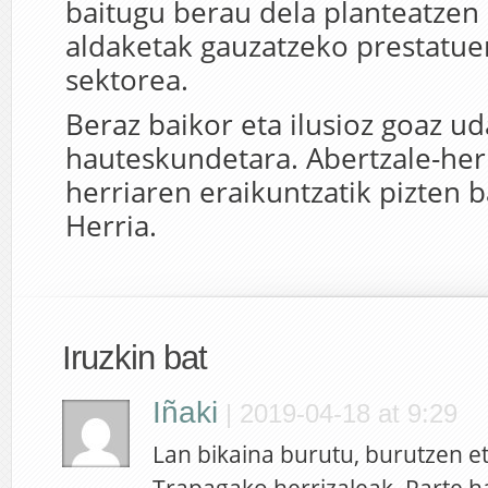
baitugu berau dela planteatzen
aldaketak gauzatzeko prestatue
sektorea.
Beraz baikor eta ilusioz goaz ud
hauteskundetara. Abertzale-herr
herriaren eraikuntzatik pizten b
Herria.
Iruzkin bat
Iñaki
|
2019-04-18 at 9:29
Lan bikaina burutu, burutzen 