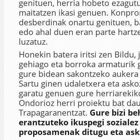
genituen, herria hobeto ezagut
maitatzen ikasi genuen. Konpr
desberdinak onartu genituen, ba
edo ahal duen eran parte hartz
luzatuz.
Honekin batera iritsi zen Bildu,
gehiago eta borroka armaturik
gure bidean sakontzeko aukera
Sartu ginen udaletxera eta asko
garatu genuen gure herriarekik
Ondorioz herri proiektu bat da
Trapagaranentzat.
Gure bizi be
erantzuteko ikuspegi sozialez
proposamenak ditugu eta ask