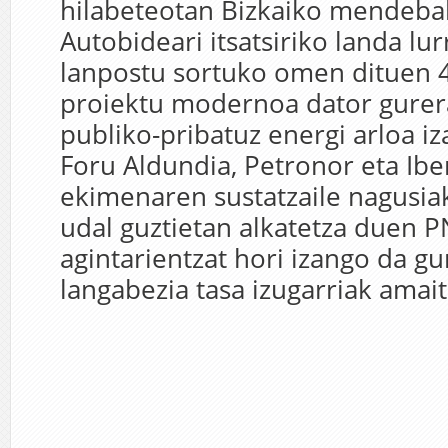
hilabeteotan Bizkaiko mendeba
Autobideari itsatsiriko landa lu
lanpostu sortuko omen dituen 4
proiektu modernoa dator gurera
publiko-pribatuz energi arloa i
Foru Aldundia, Petronor eta Ibe
ekimenaren sustatzaile nagusia
udal guztietan alkatetza duen 
agintarientzat hori izango da g
langabezia tasa izugarriak amait