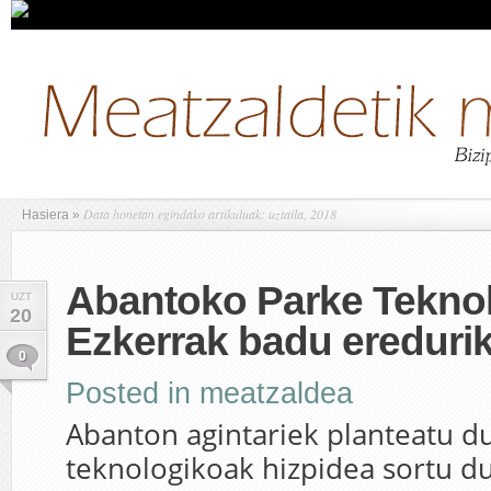
Data honetan egindako artikuluak: uztaila, 2018
Hasiera
»
Abantoko Parke Teknol
UZT
20
Ezkerrak badu ereduri
0
Posted in
meatzaldea
Abanton agintariek planteatu d
teknologikoak hizpidea sortu d