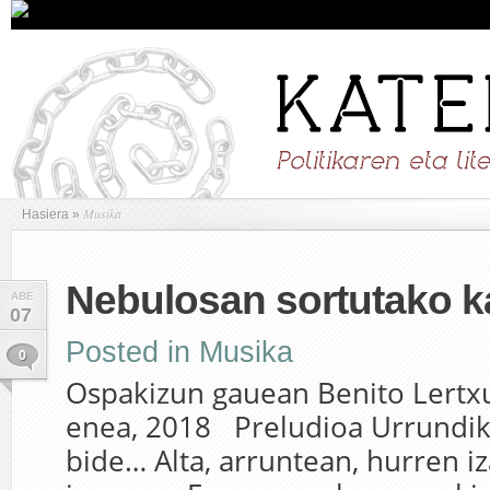
Musika
Hasiera
»
Nebulosan sortutako k
ABE
07
Posted in
Musika
0
Ospakizun gauean Benito Lertxu
enea, 2018 Preludioa Urrundik 
bide… Alta, arruntean, hurren i