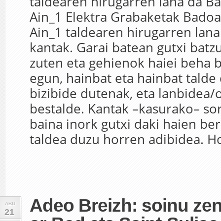
taldearen hirugarren lana da B
Ain_1 Elektra Grabaketak Badoa
Ain_1 taldearen hirugarren lan
kantak. Garai batean gutxi batz
zuten eta gehienok haiei beha b
egun, hainbat eta hainbat talde
bizibide dutenak, eta lanbidea/
bestalde. Kantak –kasurako– sor
baina inork gutxi daki haien ber
taldea duzu horren adibidea. Ho
Adeo Breizh: soinu zen
ABU
21