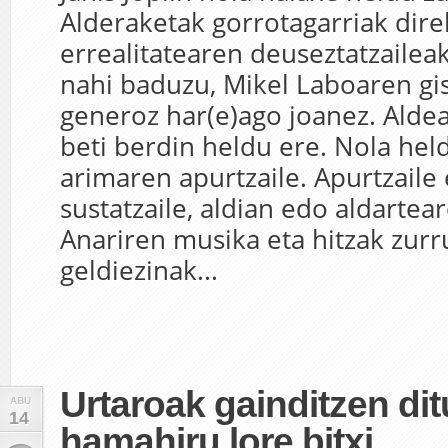
Alderaketak gorrotagarriak direl
errealitatearen deuseztatzaileak
nahi baduzu, Mikel Laboaren gis
generoz har(e)ago joanez. Aldea
beti berdin heldu ere. Nola hel
arimaren apurtzaile. Apurtzaile
sustatzaile, aldian edo aldartea
Anariren musika eta hitzak zurr
geldiezinak...
Urtaroak gainditzen di
ABU
14
hamahiru lore bitxi