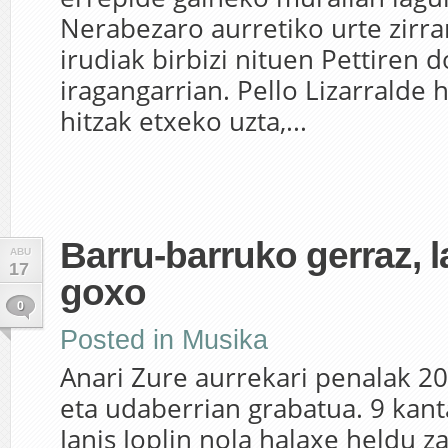
Nerabezaro aurretiko urte zirra
irudiak birbizi nituen Pettiren 
iragangarrian. Pello Lizarralde 
hitzak etxeko uzta,...
Barru-barruko gerraz, l
ABU
17
goxo
0
Posted in
Musika
Anari Zure aurrekari penalak 
eta udaberrian grabatua. 9 kant
Janis Joplin nola halaxe heldu za