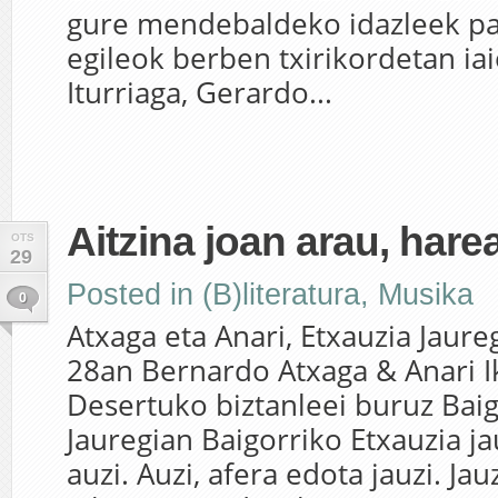
gure mendebaldeko idazleek par
egileok berben txirikordetan iai
Iturriaga, Gerardo...
Aitzina joan arau, hare
OTS
29
Posted in
(B)literatura
,
Musika
0
Atxaga eta Anari, Etxauzia Jaure
28an Bernardo Atxaga & Anari I
Desertuko biztanleei buruz Baig
Jauregian Baigorriko Etxauzia j
auzi. Auzi, afera edota jauzi. Jau