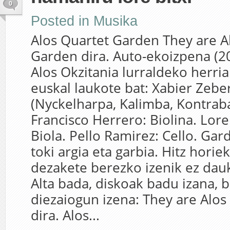
0
Posted in
Musika
Alos Quartet Garden They are A
Garden dira. Auto-ekoizpena (20
Alos Okzitania lurraldeko herria
euskal laukote bat: Xabier Zebe
(Nyckelharpa, Kalimba, Kontrab
Francisco Herrero: Biolina. Lor
Biola. Pello Ramirez: Cello. Gar
toki argia eta garbia. Hitz horiek
dezakete berezko izenik ez dau
Alta bada, diskoak badu izana, b
diezaiogun izena: They are Alo
dira. Alos...