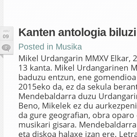
Kanten antologia biluzi
ABU
09
Posted in
Musika
0
Mikel Urdangarin MMXV Elkar, 
13 kanta. Mikel Urdangarinen 
baduzu entzun, ene gomendio
2015eko da, ez da sekula berant
Mendebaldarra duzu Urdangarin
Beno, Mikelek ez du aurkezpeni
da gure geografian, obra oparo
musikari gisara. Mendebaldarra 
eta diskoa halaxe izan ere. Letr