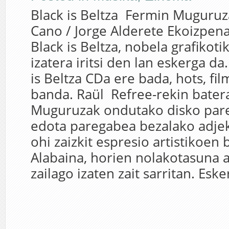
Black is Beltza Fermin Muguruza
Cano / Jorge Alderete Ekoizpena
Black is Beltza, nobela grafikoti
izatera iritsi den lan eskerga da.
is Beltza CDa ere bada, hots, fi
banda. Raül Refree-rekin bater
Muguruzak ondutako disko par
edota paregabea bezalako adjekt
ohi zaizkit espresio artistikoen 
Alabaina, horien nolakotasuna 
zailago izaten zait sarritan. Eske