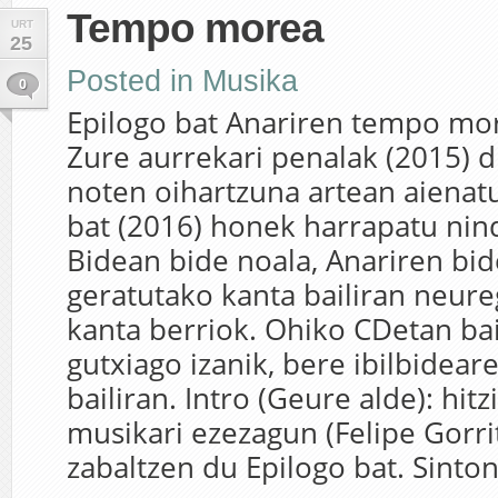
Tempo morea
URT
25
Posted in
Musika
0
Epilogo bat Anariren tempo mor
Zure aurrekari penalak (2015) 
noten oihartzuna artean aienatu
bat (2016) honek harrapatu nin
Bidean bide noala, Anariren bid
geratutako kanta bailiran neure
kanta berriok. Ohiko CDetan ba
gutxiago izanik, bere ibilbidear
bailiran. Intro (Geure alde): hit
musikari ezezagun (Felipe Gorri
zabaltzen du Epilogo bat. Sinton