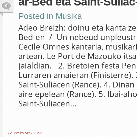
ar-Bed eta Saint-Suliac
0
Posted in
Musika
Adeo Breizh: doinu eta kanta ze
Bed-en / Un nebeud unpleustr 
Cecile Omnes kantaria, musikar
artean. Le Port de Mazouko its
jaialdian. 2. Bretoien festa Pe
Lurraren amaieran (Finisterre). 
Saint-Suliacen (Rance). 4. Dinan
aire epelean (Rance). 5. Ibai-aho
Saint-Suliacen...
« Aurreko artikuluak