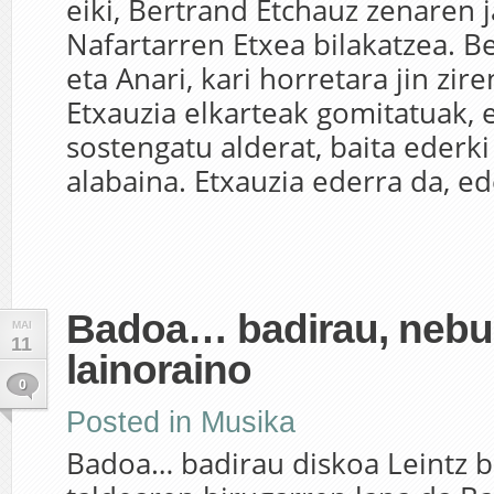
eiki, Bertrand Etchauz zenaren 
Nafartarren Etxea bilakatzea. 
eta Anari, kari horretara jin zire
Etxauzia elkarteak gomitatuak,
sostengatu alderat, baita ederk
alabaina. Etxauzia ederra da, ede
Badoa… badirau, nebulo
MAI
11
lainoraino
0
Posted in
Musika
Badoa… badirau diskoa Leintz b