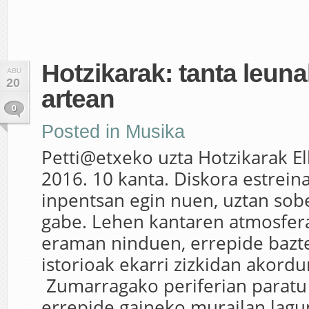
Hotzikarak: tanta leuna
ABU
20
artean
0
Posted in
Musika
Petti@etxeko uzta Hotzikarak El
2016. 10 kanta. Diskora estreina
inpentsan egin nuen, uztan sob
gabe. Lehen kantaren atmosfer
eraman ninduen, errepide bazt
istorioak ekarri zizkidan akordu
Zumarragako periferian paratu
errepide gaineko murailan lagun