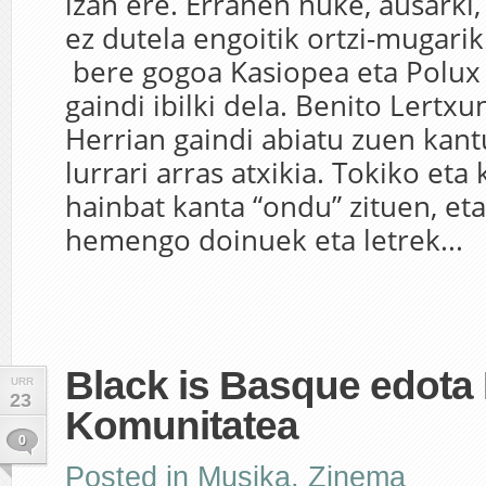
izan ere. Erranen nuke, ausarki,
ez dutela engoitik ortzi-mugarik
bere gogoa Kasiopea eta Polux 
gaindi ibilki dela. Benito Lertxu
Herrian gaindi abiatu zuen kant
lurrari arras atxikia. Tokiko et
hainbat kanta “ondu” zituen, et
hemengo doinuek eta letrek...
Black is Basque edota 
URR
23
Komunitatea
0
Posted in
Musika
,
Zinema