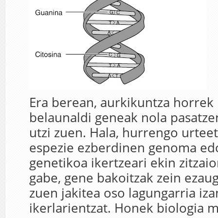
Era berean, aurkikuntza horrek
belaunaldi geneak nola pasatze
utzi zuen. Hala, hurrengo urtee
espezie ezberdinen genoma e
genetikoa ikertzeari ekin zitzaio
gabe, gene bakoitzak zein ezau
zuen jakitea oso lagungarria iz
ikerlarientzat. Honek biologia 