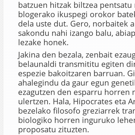
batzuen hitzak biltzea pentsatu
blogerako ikuspegi orokor batek
dela uste dut. Gero, norbaitek a
sakondu nahi izango balu, abiap
lezake honek.
Jakina den bezala, zenbait ezaug
belaunaldi transmititu egiten di
espezie bakoitzaren barruan. Gi
ahalegindu da gaur egun geneti
ezagutzen den esparru horren
ulertzen. Hala, Hipocrates eta A
bezelako filosofo greziarrek tr
biologiko horren inguruko lehe
proposatu zituzten.