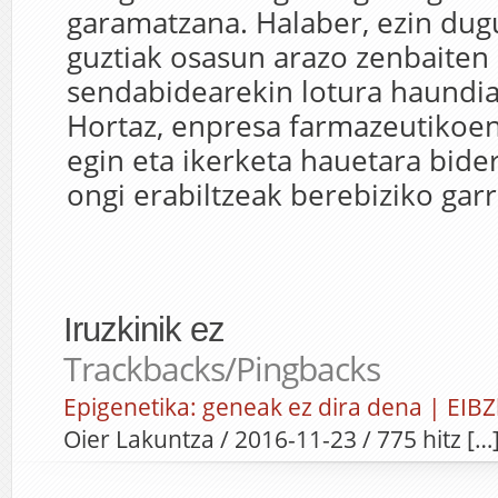
garamatzana. Halaber, ezin du
guztiak osasun arazo zenbaiten
sendabidearekin lotura haundia
Hortaz, enpresa farmazeutikoen
egin eta ikerketa hauetara bide
ongi erabiltzeak berebiziko gar
Iruzkinik ez
Trackbacks/Pingbacks
Epigenetika: geneak ez dira dena | EIBZ
Oier Lakuntza / 2016-11-23 / 775 hitz […