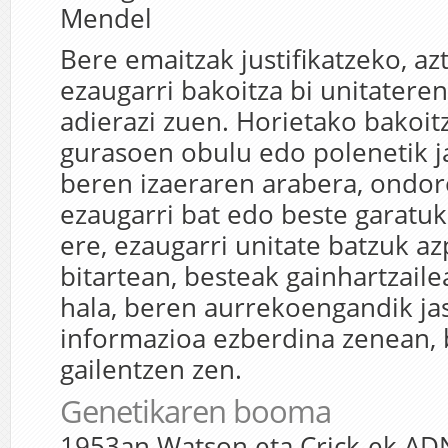
Bere emaitzak justifikatzeko, az
ezaugarri bakoitza bi unitatere
adierazi zuen. Horietako bakoit
gurasoen obulu edo polenetik j
beren izaeraren arabera, ondo
ezaugarri bat edo beste garatuk
ere, ezaugarri unitate batzuk az
bitartean, besteak gainhartzailea
hala, beren aurrekoengandik ja
informazioa ezberdina zenean, 
gailentzen zen.
Genetikaren booma
1953an Watson eta Crick-ek AD