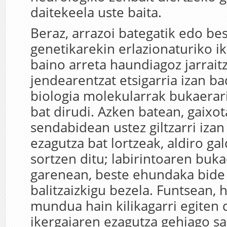
daitekeela uste baita.
Beraz, arrazoi bategatik edo be
genetikarekin erlazionaturiko i
baino arreta haundiagoz jarrait
jendearentzat etsigarria izan ba
biologia molekularrak bukaerar
bat dirudi. Azken batean, gaixo
sendabidean ustez giltzarri iza
ezagutza bat lortzeak, aldiro ga
sortzen ditu; labirintoaren bukae
garenean, beste ehundaka bide
balitzaizkigu bezela. Funtsean, 
mundua hain kilikagarri egiten
ikergaiaren ezagutza gehiago s