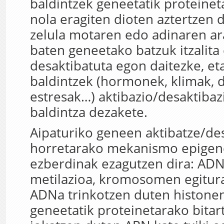
baldintzek geneetatik proteinet
nola eragiten dioten aztertzen d
zelula motaren edo adinaren ar
baten geneetako batzuk itzalita
desaktibatuta egon daitezke, et
baldintzek (hormonek, klimak, d
estresak…) aktibazio/desaktibaz
baldintza dezakete.
Aipaturiko geneen aktibatze/de
horretarako mekanismo epigen
ezberdinak ezagutzen dira: AD
metilazioa, kromosomen egitur
ADNa trinkotzen duten histonen
geneetatik proteinetarako bitart