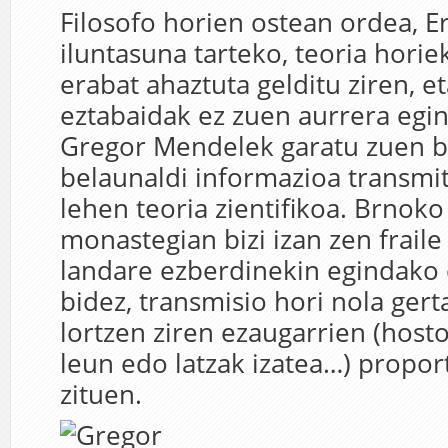
Filosofo horien ostean ordea, E
iluntasuna tarteko, teoria hori
erabat ahaztuta gelditu ziren, e
eztabaidak ez zuen aurrera egi
Gregor Mendelek garatu zuen b
belaunaldi informazioa transmit
lehen teoria zientifikoa. Brnoko
monastegian bizi izan zen fraile
landare ezberdinekin egindako
bidez, transmisio hori nola gert
lortzen ziren ezaugarrien (host
leun edo latzak izatea…) propor
zituen.