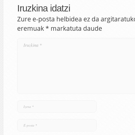
Iruzkina idatzi
Zure e-posta helbidea ez da argitaratuk
eremuak
*
markatuta daude