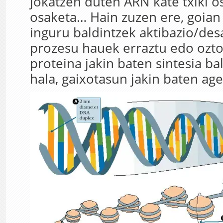
jokatzen duten ARN kate txiki o
osaketa… Hain zuzen ere, goian
inguru baldintzek aktibazio/des
prozesu hauek erraztu edo ozto
proteina jakin baten sintesia bal
hala, gaixotasun jakin baten ag