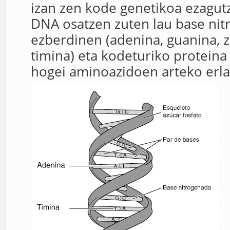
izan zen kode genetikoa ezagutz
DNA osatzen zuten lau base nit
ezberdinen (adenina, guanina, z
timina) eta kodeturiko proteina
hogei aminoazidoen arteko erla