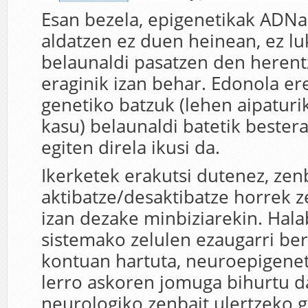
Esan bezela, epigenetikak ADNa
aldatzen ez duen heinean, ez lu
belaunaldi pasatzen den herent
eraginik izan behar. Edonola er
genetiko batzuk (lehen aipaturi
kasu) belaunaldi batetik beste
egiten direla ikusi da.
Ikerketek erakutsi dutenez, zen
aktibatze/desaktibatze horrek z
izan dezake minbiziarekin. Hala
sistemako zelulen ezaugarri ber
kontuan hartuta, neuroepigenet
lerro askoren jomuga bihurtu d
neurologiko zenbait ulertzeko gi