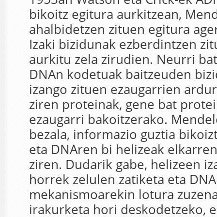
bikoitz egitura aurkitzean, Men
ahalbidetzen zituen egitura ager
Izaki bizidunak ezberdintzen zit
aurkitu zela zirudien. Neurri ba
DNAn kodetuak baitzeuden bizi
izango zituen ezaugarrien ardu
ziren proteinak, gene bat prote
ezaugarri bakoitzerako. Mende
bezala, informazio guztia bikoiz
eta DNAren bi helizeak elkarren
ziren. Dudarik gabe, helizeen iz
horrek zelulen zatiketa eta DNA
mekanismoarekin lotura zuzena
irakurketa hori deskodetzeko, 