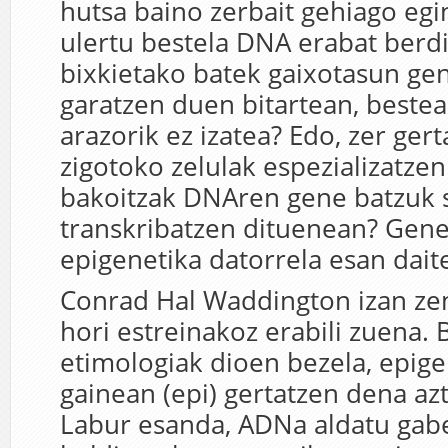
hutsa baino zerbait gehiago egi
ulertu bestela DNA erabat berd
bixkietako batek gaixotasun gen
garatzen duen bitartean, beste
arazorik ez izatea? Edo, zer ger
zigotoko zelulak espezializatzen
bakoitzak DNAren gene batzuk s
transkribatzen dituenean? Gene
epigenetika datorrela esan dait
Conrad Hal Waddington izan ze
hori estreinakoz erabili zuena. 
etimologiak dioen bezela, epig
gainean (epi) gertatzen dena az
Labur esanda, ADNa aldatu gab