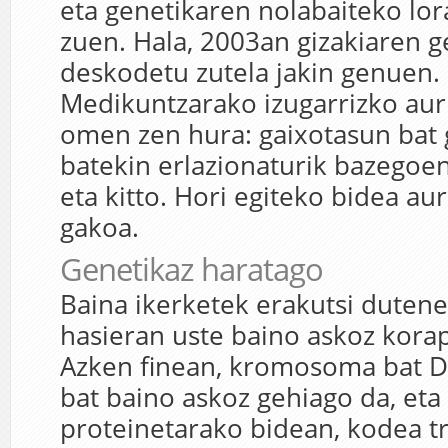
eta genetikaren nolabaiteko lora
zuen. Hala, 2003an gizakiaren
deskodetu zutela jakin genuen.
Medikuntzarako izugarrizko au
omen zen hura: gaixotasun bat 
batekin erlazionaturik bazegoen
eta kitto. Hori egiteko bidea au
gakoa.
Genetikaz haratago
Baina ikerketek erakutsi dutene
hasieran uste baino askoz korap
Azken finean, kromosoma bat D
bat baino askoz gehiago da, eta
proteinetarako bidean, kodea t