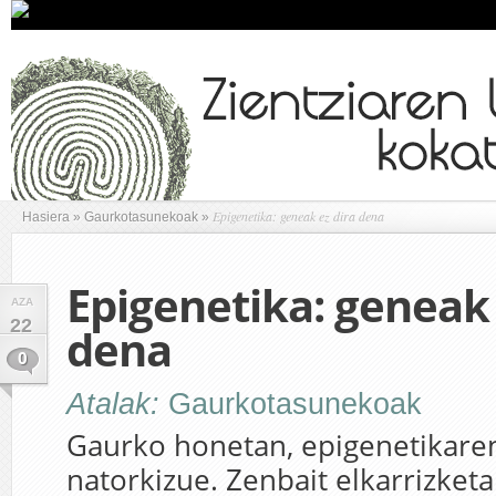
Epigenetika: geneak ez dira dena
Hasiera
»
Gaurkotasunekoak
»
Epigenetika: geneak 
AZA
22
dena
0
Atalak:
Gaurkotasunekoak
Gaurko honetan, epigenetikaren
natorkizue. Zenbait elkarrizketa