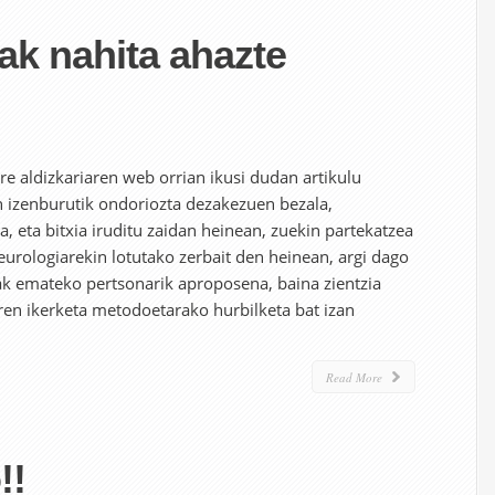
ak nahita ahazte
e aldizkariaren web orrian ikusi dudan artikulu
n izenburutik ondoriozta dezakezuen bezala,
, eta bitxia iruditu zaidan heinean, zuekin partekatzea
eurologiarekin lotutako zerbait den heinean, argi dago
ak emateko pertsonarik aproposena, baina zientzia
ren ikerketa metodoetarako hurbilketa bat izan
Read More
!!