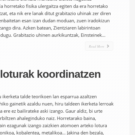
la horretako fisika ulergaitza egiten da era horretako
zat, eta nik ere lanak ditut grabitazio uhinak zer diren
 zenbaitetan esan izan dudan moduan, zuen iradokizun
zango dira. Azken batean, Zientziaren labirintoan
dugu. Grabitazio uhinen aurkikuntzak, Einsteinek...
Read More
loturak koordinatzen
 ikerketa talde teorikoen lan esparrua azaltzen
iko gainetik azaldu nuen, hiru taldeen ikerketa lerroak
 ere ez bailirateke aski izango. Gaur aldiz, bi urte
rbiltzen ahaleginduko naiz. Horretarako baina,
hain ezagunak izango zaizkien atomoen arteko lotura
ionikoa, kobalentea, metalikoa… Jakina den bezala,