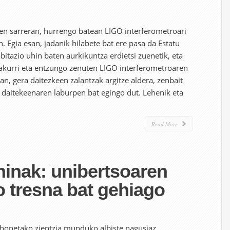
uen sarreran, hurrengo batean LIGO interferometroari
. Egia esan, jadanik hilabete bat ere pasa da Estatu
itazio uhin baten aurkikuntza erdietsi zuenetik, eta
rakurri eta entzungo zenuten LIGO interferometroaren
n, gera daitezkeen zalantzak argitze aldera, zenbait
 daitekeenaren laburpen bat egingo dut. Lehenik eta
Read More
hinak: unibertsoaren
 tresna bat gehiago
 honetako zientzia munduko albiste nagusiaz