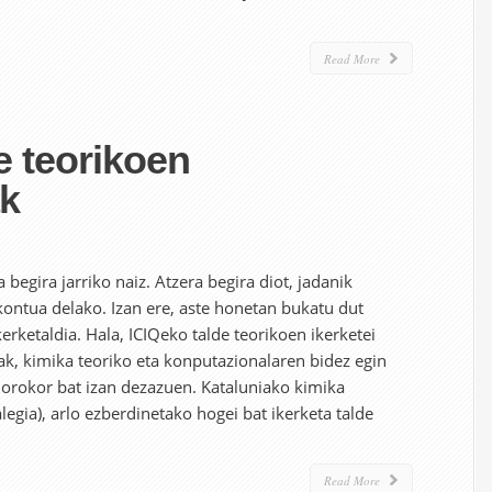
Read More
e teorikoen
k
begira jarriko naiz. Atzera begira diot, jadanik
ontua delako. Izan ere, aste honetan bukatu dut
erketaldia. Hala, ICIQeko talde teorikoen ikerketei
oak, kimika teoriko eta konputazionalaren bidez egin
 orokor bat izan dezazuen. Kataluniako kimika
alegia), arlo ezberdinetako hogei bat ikerketa talde
Read More