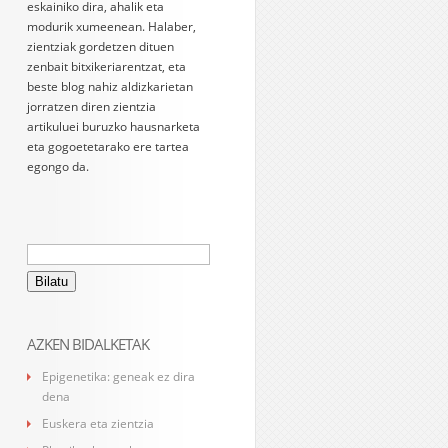
eskainiko dira, ahalik eta
modurik xumeenean. Halaber,
zientziak gordetzen dituen
zenbait bitxikeriarentzat, eta
beste blog nahiz aldizkarietan
jorratzen diren zientzia
artikuluei buruzko hausnarketa
eta gogoetetarako ere tartea
egongo da.
Bilatu:
AZKEN BIDALKETAK
Epigenetika: geneak ez dira
dena
Euskera eta zientzia