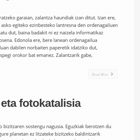
tzeko garaian, zalantza haundiak izan ditut. Izan ere,
a asko egiteko ezinbesteko lantresna den ordenagailuen
atu dut, baina badakit ni ez naizela informatikaz
osena. Edonola ere, bere lanean ordenagailua
uan dabilen norbaiten paperetik idatziko dut,
spegi orokor bat emanez. Zalantzarik gabe,
Read More
eta fotokatalisia
o bizitzaren sostengu nagusia. Eguzkiak berotzen du
 gure planetan ez litzateke bizitzeko baldintzarik