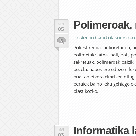
Polimeroak,
URT
05
Posted in
Gaurkotasunekoak
0
Poliestirenoa, poliuretanoa, po
polimetakrilatoa, poli, poli, po
sekretuak, polimeroak baizik.
bezela, hauek ere edozein lek
bueltan etxera ekartzen ditug
beraiek baino leku gehiago ok
plastikozko...
Informatika 
MAI
03