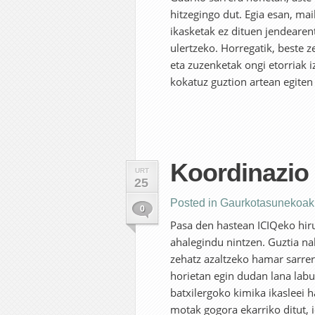
hitzegingo dut. Egia esan, mai
ikasketak ez dituen jendearent
ulertzeko. Horregatik, beste
eta zuzenketak ongi etorriak i
kokatuz guztion artean egiten 
Koordinazio 
URT
25
Posted in
Gaurkotasunekoak
0
Pasa den hastean ICIQeko hiru
ahalegindu nintzen. Guztia nah
zehatz azaltzeko hamar sarrera
horietan egin dudan lana labu
batxilergoko kimika ikasleei 
motak gogora ekarriko ditut, 