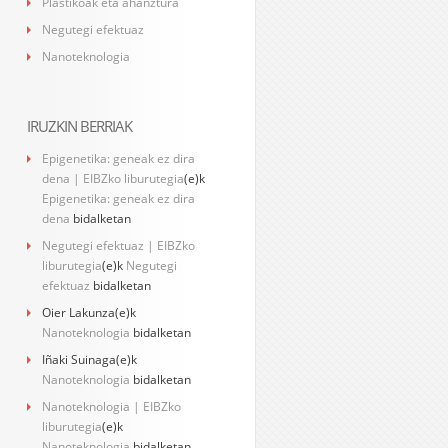
Plastikoak eta ahanztura
Negutegi efektuaz
Nanoteknologia
IRUZKIN BERRIAK
Epigenetika: geneak ez dira
dena | EIBZko liburutegia
(e)k
Epigenetika: geneak ez dira
dena
bidalketan
Negutegi efektuaz | EIBZko
liburutegia
(e)k
Negutegi
efektuaz
bidalketan
Oier Lakunza
(e)k
Nanoteknologia
bidalketan
Iñaki Suinaga
(e)k
Nanoteknologia
bidalketan
Nanoteknologia | EIBZko
liburutegia
(e)k
Nanoteknologia
bidalketan