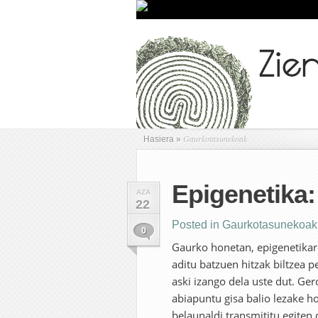
Gaurkotasunekoak
Hasiera
»
Epigenetika:
AZA
22
Posted in
Gaurkotasunekoak
0
Gaurko honetan, epigenetikare
aditu batzuen hitzak biltzea 
aski izango dela uste dut. Ger
abiapuntu gisa balio lezake ho
belaunaldi transmititu egiten 