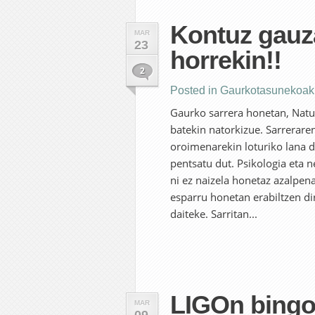
Kontuz gauz
MAR
23
horrekin!!
2
Posted in
Gaurkotasunekoak
Gaurko sarrera honetan, Natur
batekin natorkizue. Sarrerare
oroimenarekin loturiko lana da
pentsatu dut. Psikologia eta n
ni ez naizela honetaz azalpen
esparru honetan erabiltzen di
daiteke. Sarritan...
LIGOn bingo
MAR