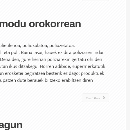
 modu orokorrean
lietilenoa, polioxalatoa, poliazetatoa,
li eta poli. Baina lasai, hauek ez dira poliziaren indar
 Dena den, gure herrian poliziarekin gertatu ohi den
utan ikus ditzakegu. Horren adibide, supermerkatutik
un erosketei begiratzea besterik ez dago; produktuek
upatzen dute berauek biltzeko erabiltzen diren
Read More
lagun