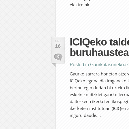
elektroiak...
ICIQeko tald
URT
16
buruhaustea
0
Posted in
Gaurkotasunekoak
Gaurko sarrera honetan atzera 
ICIQeko egonaldia iraganeko k
bertan egin dudan bi urteko ik
eskeiniko dizkiet gaurko lerr
daitezkeen ikerketen ikuspegi
ikerketen institutuan (ICIQen 
inguru daude....