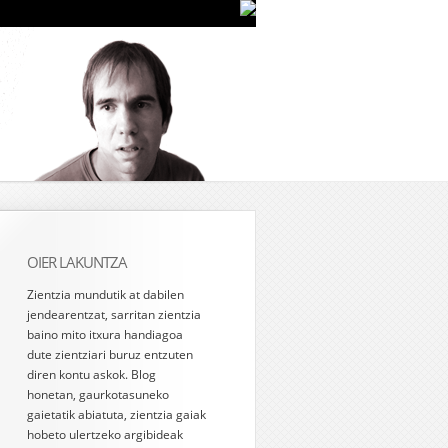
OIER LAKUNTZA
Zientzia mundutik at dabilen
jendearentzat, sarritan zientzia
baino mito itxura handiagoa
dute zientziari buruz entzuten
diren kontu askok. Blog
honetan, gaurkotasuneko
gaietatik abiatuta, zientzia gaiak
hobeto ulertzeko argibideak