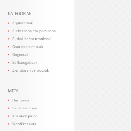
KATEGORIAK
Argitaratuak
Aurkezpena eta jarraipena
Euskal Herria irratikoak
Gaurkotasunekoak
Gogoetak
Sailkatugabeak
Zientziaren paradoxak
META
Hasi saioa
Sarreren jarioa
Iruzkinen jarioa
WordPress.org