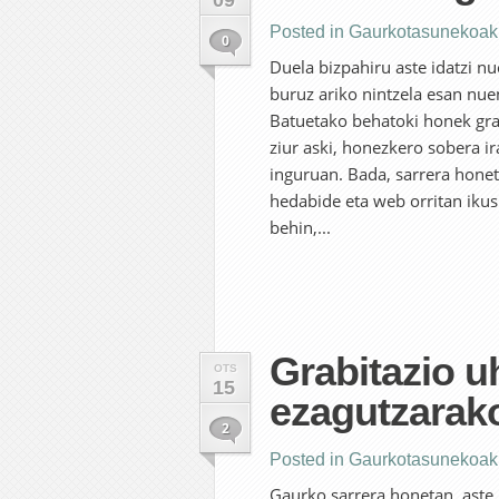
09
Posted in
Gaurkotasunekoak
0
Duela bizpahiru aste idatzi n
buruz ariko nintzela esan nuen
Batuetako behatoki honek grab
ziur aski, honezkero sobera i
inguruan. Bada, sarrera honeta
hedabide eta web orritan ikus
behin,...
Grabitazio u
OTS
15
ezagutzarako
2
Posted in
Gaurkotasunekoak
Gaurko sarrera honetan, aste