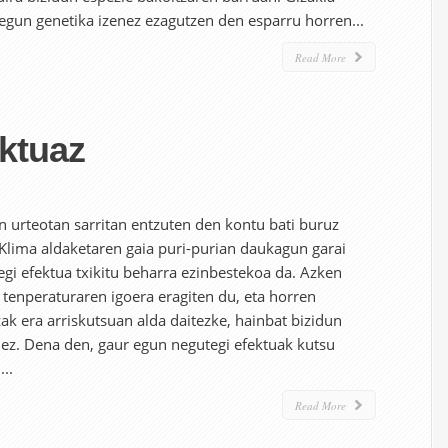
egun genetika izenez ezagutzen den esparru horren...
Read More
ktuaz
 urteotan sarritan entzuten den kontu bati buruz
. Klima aldaketaren gaia puri-purian daukagun garai
gi efektua txikitu beharra ezinbestekoa da. Azken
tenperaturaren igoera eragiten du, eta horren
ak era arriskutsuan alda daitezke, hainbat bizidun
nez. Dena den, gaur egun negutegi efektuak kutsu
..
Read More