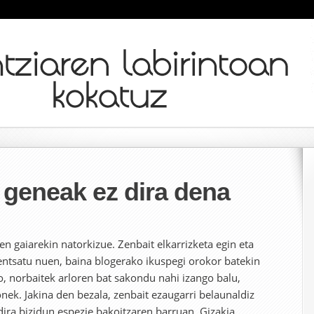
 geneak ez dira dena
n gaiarekin natorkizue. Zenbait elkarrizketa egin eta
pentsatu nuen, baina blogerako ikuspegi orokor batekin
o, norbaitek arloren bat sakondu nahi izango balu,
nek. Jakina den bezala, zenbait ezaugarri belaunaldiz
dira bizidun espezie bakoitzaren barruan. Gizakia