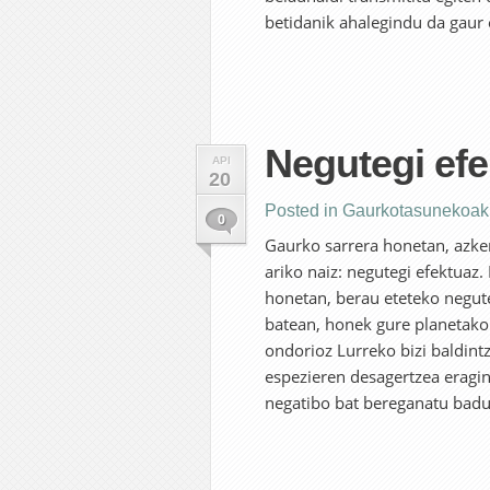
betidanik ahalegindu da gaur 
Negutegi efe
API
20
Posted in
Gaurkotasunekoak
0
Gaurko sarrera honetan, azken
ariko naiz: negutegi efektuaz
honetan, berau eteteko negute
batean, honek gure planetako 
ondorioz Lurreko bizi baldintz
espezieren desagertzea eragi
negatibo bat bereganatu badu.