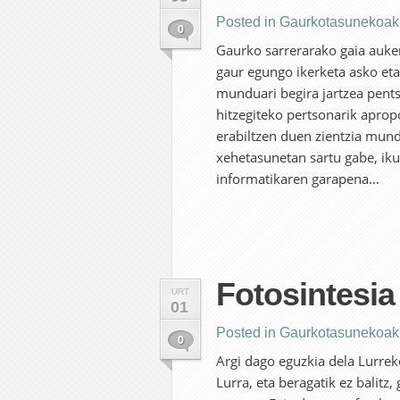
Posted in
Gaurkotasunekoak
0
Gaurko sarrerarako gaia aukera
gaur egungo ikerketa asko et
munduari begira jartzea pents
hitzegiteko pertsonarik aprop
erabiltzen duen zientzia mund
xehetasunetan sartu gabe, iku
informatikaren garapena...
Fotosintesia 
URT
01
Posted in
Gaurkotasunekoak
0
Argi dago eguzkia dela Lurrek
Lurra, eta beragatik ez balitz,