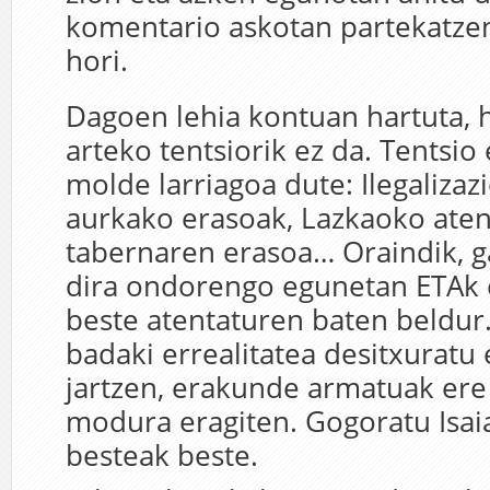
komentario askotan partekatze
hori.
Dagoen lehia kontuan hartuta, 
arteko tentsiorik ez da. Tentsio
molde larriagoa dute: Ilegalizaz
aurkako erasoak, Lazkaoko aten
tabernaren erasoa… Oraindik, g
dira ondorengo egunetan ETAk 
beste atentaturen baten beldur
badaki errealitatea desitxuratu 
jartzen, erakunde armatuak ere
modura eragiten. Gogoratu Isai
besteak beste.