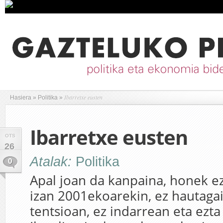
Ibarretxe eusten
Hasiera
»
Politika
»
Ibarretxe eusten
OTS
26
Atalak:
Politika
0
Apal joan da kanpaina, honek ez
izan 2001ekoarekin, ez hautaga
tentsioan, ez indarrean eta ezta