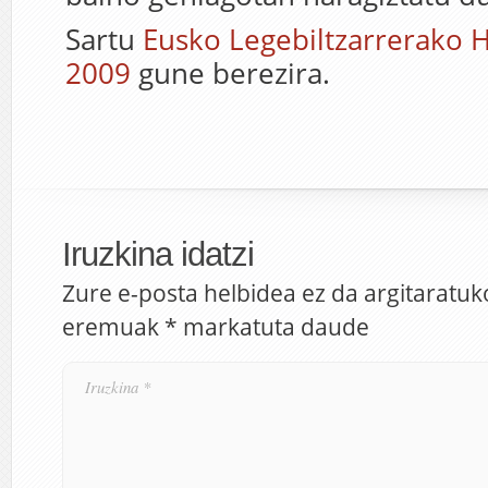
Sartu
Eusko Legebiltzarrerako
2009
gune berezira.
Iruzkina idatzi
Zure e-posta helbidea ez da argitaratuk
eremuak
*
markatuta daude