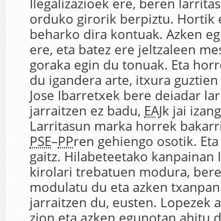
Ilegalizazioek ere, beren larrit
orduko girorik berpiztu. Hortik 
beharko dira kontuak. Azken eg
ere, eta batez ere jeltzaleen m
goraka egin du tonuak. Eta horr
du igandera arte, itxura guztien
Jose Ibarretxek bere deiadar lar
jarraitzen ez badu,
EAJ
k jai izan
Larritasun marka horrek bakarr
PSE
–
PP
ren gehiengo osotik. Eta
gaitz. Hilabeteetako kanpainan 
kirolari trebatuen modura, bere
modulatu du eta azken txanpan
jarraitzen du, eusten. Lopezek a
zion eta azken egunotan ahitu d