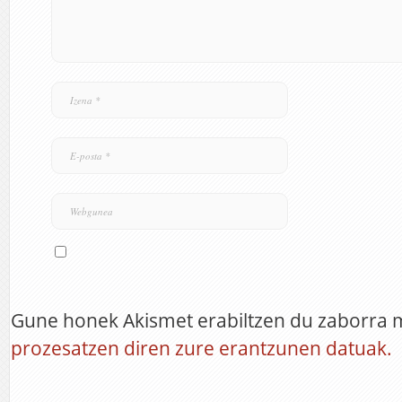
Gune honek Akismet erabiltzen du zaborra 
prozesatzen diren zure erantzunen datuak.