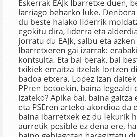
Eskerrak EAJk Ibarretxe duen, b
larriago beharko luke. Denbora
du beste halako liderrik moldat
egokitu dira, liderra eta alderdi
jorratu du EAJk, salbu eta azken
Ibarretxeren gai izarrak: erabak
kontsulta. Eta bai berak, bai bes
txikiek emaitza itzelak lortzen d
badoa etxera. Lopez izan daite
PPren botoekin, baina legealdi 
izateko? Apika bai, baina gaitza 
eta PSEren arteko akordioa da e
baina Ibarretxek ez du lekurik h
aurretik posible ez dena ere, ha
baino gehiagotan haragiztatu d