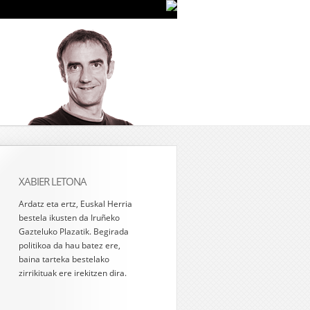
XABIER LETONA
Ardatz eta ertz, Euskal Herria
bestela ikusten da Iruñeko
Gazteluko Plazatik. Begirada
politikoa da hau batez ere,
baina tarteka bestelako
zirrikituak ere irekitzen dira.