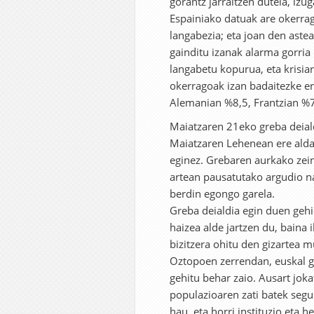
gorantz jarraitzen dutela, izug
Espainiako datuak are okerra
langabezia; eta joan den aste
gainditu izanak alarma gorri
langabetu kopurua, eta krisi
okerragoak izan badaitezke er
Alemanian %8,5, Frantzian %7
Maiatzaren 21eko greba deiald
Maiatzaren Lehenean ere alda
eginez. Grebaren aurkako zein
artean pausatutako argudio n
berdin egongo garela.
Greba deialdia egin duen gehi
haizea alde jartzen du, baina
bizitzera ohitu den gizartea 
Oztopoen zerrendan, euskal g
gehitu behar zaio. Ausart joka
populazioaren zati batek seg
hau, eta horri instituzio eta