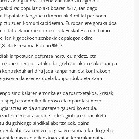
arri azkar gainera -urtebetean bikoiztu egin da-.
goak dira: populazio aktiboaren %17,3an dago
an Espainian langabetu kopuruak 4 milioi pertsona
a piztu zuen komunikabideetan. Europan ere goraka doa
aren datu ekonomiko orokorrak Euskal Herrian baino
e, lanik gabekoen zenbakiak apalagoak dira:
,8 eta Erresuma Batuan %6,7.
iak lanpostuen defentsa hartu du ardatz, eta
rrikapen bera jorratuko da, greba orokorrerako txanpa
 kontrakoak ari dira jada kanpainan eta kontrakoen
agusiena da ezer ez duela konponduko eta 22an
engo sindikalaren erronka ez da txantxetakoa, krisiak
 ikuspegi ekonomikotik eroso eta oparotasunean
mugiaraztea ez da ahuntzaren gauerdiko eztula.
izartean erosotasunari sindikalgintzaren banaketa
tu du gehiengo sindikal abertzaleak, baina
uruenik abertzaleen greba gisa ere sumatuko du greba
 hedabide nagusietatik egingo zaion kontrakanpaina