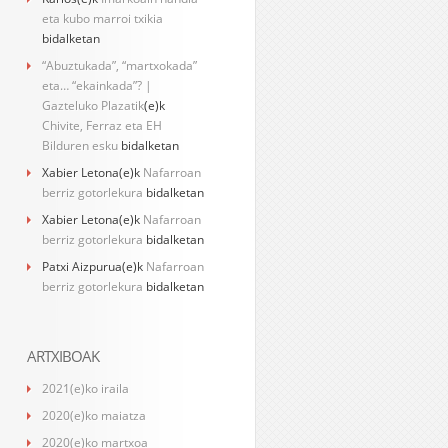
eta kubo marroi txikia
bidalketan
“Abuztukada”, “martxokada”
eta… “ekainkada”? |
Gazteluko Plazatik
(e)k
Chivite, Ferraz eta EH
Bilduren esku
bidalketan
Xabier Letona
(e)k
Nafarroan
berriz gotorlekura
bidalketan
Xabier Letona
(e)k
Nafarroan
berriz gotorlekura
bidalketan
Patxi Aizpurua
(e)k
Nafarroan
berriz gotorlekura
bidalketan
ARTXIBOAK
2021(e)ko iraila
2020(e)ko maiatza
2020(e)ko martxoa