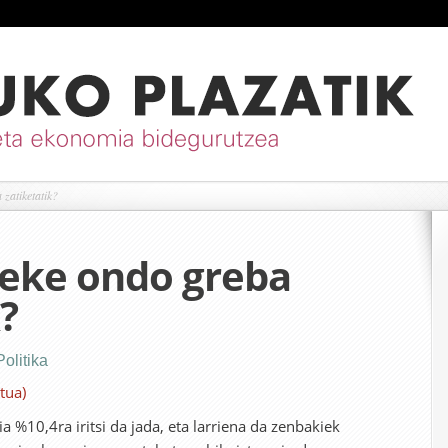
 zatiketatik?
teke ondo greba
?
Politika
tua)
 %10,4ra iritsi da jada, eta larriena da zenbakiek