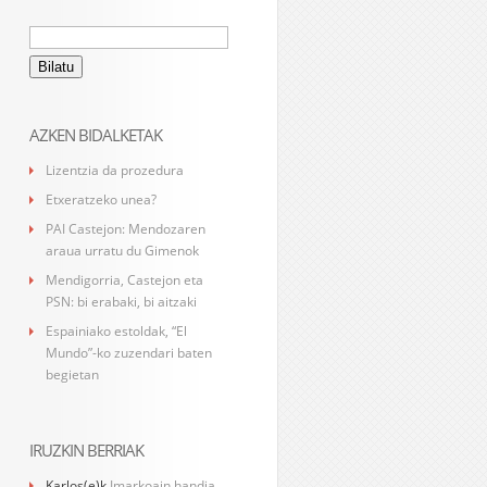
Bilatu:
AZKEN BIDALKETAK
Lizentzia da prozedura
Etxeratzeko unea?
PAI Castejon: Mendozaren
araua urratu du Gimenok
Mendigorria, Castejon eta
PSN: bi erabaki, bi aitzaki
Espainiako estoldak, “El
Mundo”-ko zuzendari baten
begietan
IRUZKIN BERRIAK
Karlos
(e)k
Imarkoain handia