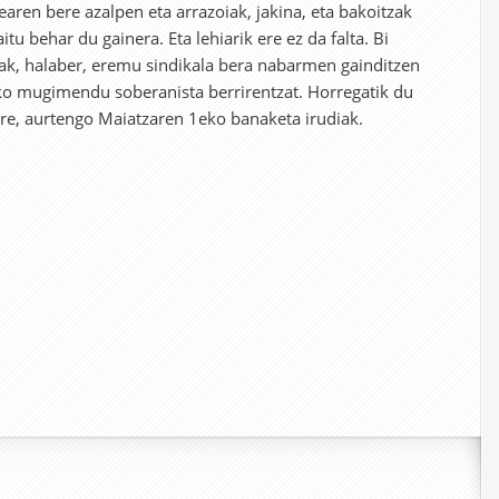
earen bere azalpen eta arrazoiak, jakina, eta bakoitzak
itu behar du gainera. Eta lehiarik ere ez da falta. Bi
uak, halaber, eremu sindikala bera nabarmen gainditzen
ko mugimendu soberanista berrirentzat. Horregatik du
 ere, aurtengo Maiatzaren 1eko banaketa irudiak.