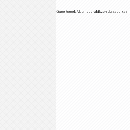
Gune honek Akismet erabiltzen du zaborra m