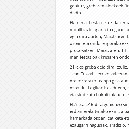
gehituz, grebaren aldekoek fi
dadin.
Ekimena, bestalde, ez da zerb
mobilizazio ugari eta egunota
egin dira aurten, Maiatzaren 
osoan eta ondorengorako ezke
proposatzen. Maiatzaren, 14, 
manifestazioak krisiaren ondo
21-eko greba deialdira itzuliz
1ean Euskal Herriko kaleetan
orokorrerako txanpa gisa aurk
osoa du. Logikarik ez duena, o
eta sindikatu bakoitzak bere e
ELA eta LAB dira gehiengo si
erdian erakutsitako ekintza 
hamarkada osoan, zatiketa et
ezaugarri nagusiak. Tradizio, 