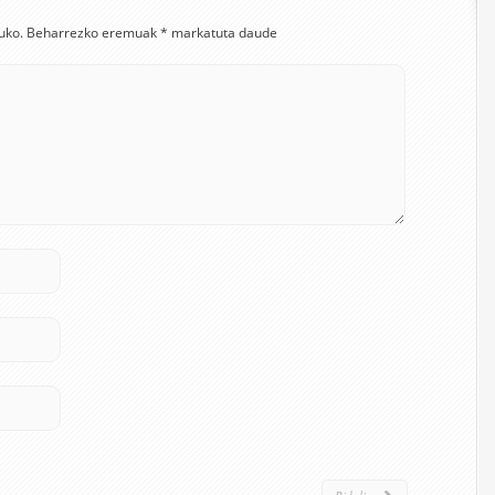
uko.
Beharrezko eremuak
*
markatuta daude