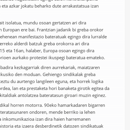
n eta azkar jokatu beharko dute arrakastatsua izan
ait isolatua, mundu osoan gertatzen ari dira
n Europan ere bai. Frantzian jadanik bi greba orokor
Lehenean manifestazio bateratuak egingo dira lurralde
rreko alderdi batzuk greba orokorra ari dira
15 eta 16an, halaber, Europa osoan egingo dira
rioen aurkako protestei ikuspegi bateratua emateko.
, badira kezkagarriak diren aurrekariak, maiatzaren
 ikusiko den moduan. Gehiengo sindikalak greba
eztu du aurtengo langileen eguna, eta horrek logika
rdea, lan eta prestaketa hori banaketa girotik egitea da
kitaldiak antolatzea bateratasun giroari muzin eginez.
ndikal horren motorra. 90eko hamarkadaren bigarren
bateratasunaren ondoren, mende berriko ia lehen
a inkomunikazioa izan dira haien harremanen
historia eta izaera desberdinetik datozen sindikatuak