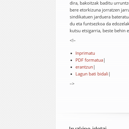
dira, bakoitzak baditu urruntz
bere etorkizuna jorratzen jarra
sindikatuen jarduera baterat
du eta funtsezkoa da edozela
kutsu etsigarria, beste behin
<!–
Inprimatu
PDF formatua
|
erantzun
|
Lagun bati bidali
|
–>