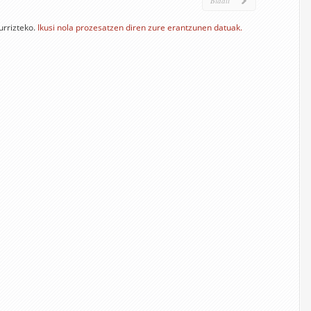
urrizteko.
Ikusi nola prozesatzen diren zure erantzunen datuak.