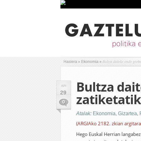
Bultza daiteke ondo greba
Hasiera
»
Ekonomia
»
Bultza dai
API
29
zatiketatik
0
Atalak:
Ekonomia
,
Gizartea
,
(ARGIAko 2182. zkian argitara
Hego Euskal Herrian langabezia