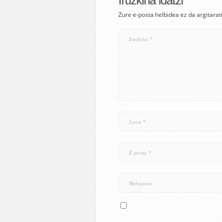
Iruzkina idatzi
Zure e-posta helbidea ez da argitarat