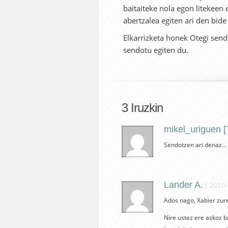
baitaiteke nola egon litekeen
abertzalea egiten ari den bide
Elkarrizketa honek Otegi send
sendotu egiten du.
3 Iruzkin
mikel_uriguen [T
Sendotzen ari denaz…
Lander A.
|
2010-
Ados nago, Xabier zure
Nire ustez ere askoz b