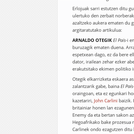
Erlojuak sarri estutzen ditu g
ulertuko den zerbait norberak
azaltzeko aukera ematen du 
argitaratutako artikulua:
ARNALDO OTEGIK
El País
-i e
buruzagik ematen duena. Arraz
espetxean dago, ez da bere elk
dator, irailean zehar ezker a
erakutsitako ekimen politiko 
Otegik elkarrizketa eskaera as
zalantzarik gabe, baina
El País
oraingoan, eta ez egunkari h
kazetariri,
John Carlini
baizik. 
britainiar honen lan ezagunen
Enemy da eta bertan sakon az
Hegoafrikako bake prozesua no
Carlinek ondo ezagutzen ditu