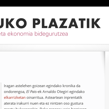
Iragan astelehen goizean egindako kronika da
ondorengoa,
El Pais
-ek Arnaldo Otegiri egindako
elkarrizketan
oinarritua. Asteartean inprentatik
aterata irakurri nuen eta ez nintzen oso gustura