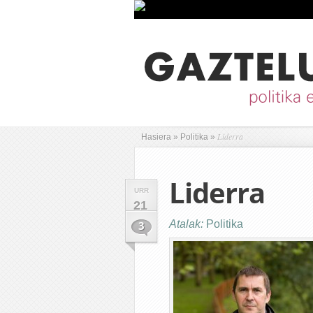
Liderra
Hasiera
»
Politika
»
Liderra
URR
21
Atalak:
Politika
3