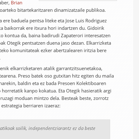
aber,
Brian
oarteko bitartekaritzaren dinamizatzaile publikoa.
a ere baduela pentsa liteke eta Jose Luis Rodriguez
 baikorrak ere itxura hori indartzen du. Gidoirik
ko kontua da, baina badirudi Zapaterori interesatzen
koak Otegik pentsatzen duena jaso dezan. Elkarrizketa
teko komunitateak ezker abertzalearen iritzia bere
.
uenik elkarrizketaren atalik garrantzitsuenetakoa,
tearena. Preso batek oso gutxitan hitz egiten du maila
narekin, baldin eta ez bada Presoen Kolektiboaren
bo horretatik kanpo kokatua. Eta Otegik hasieratik argi
uruzagi moduan mintzo dela. Besteak beste, zorrotz
estrategia berriaren izaeraz:
tikoak soilik, independentziarantz ez da beste