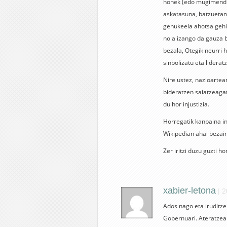
honek (edo mugimendu 
askatasuna, batzuetan 
genukeela ahotsa gehie
nola izango da gauza 
bezala, Otegik neurri 
sinbolizatu eta lidera
Nire ustez, nazioarte
bideratzen saiatzeagat
du hor injustizia.
Horregatik kanpaina in
Wikipedian ahal bezain
Zer iritzi duzu guzti h
xabier-letona
|
2
Ados nago eta iruditze
Gobernuari. Ateratzean