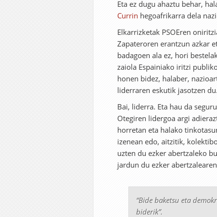
Eta ez dugu ahaztu behar, hal
Currin
hegoafrikarra dela nazi
Elkarrizketak PSOEren oniritzi
Zapateroren erantzun azkar eta
badagoen ala ez, hori bestela
zaiola Espainiako iritzi publi
honen bidez, halaber, nazioar
liderraren eskutik jasotzen du
Bai, liderra. Eta hau da segur
Otegiren lidergoa argi adieraz
horretan eta halako tinkotasu
izenean edo, aitzitik, kolekti
uzten du ezker abertzaleko b
jardun du ezker abertzalearen 
“Bide baketsu eta demokra
biderik”.