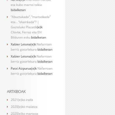
eta kubo marroi txikia
bidalketan
“Abuztukada”, “martxokada”
eta… “ekainkada”? |
Gazteluko Plazatik
(e)k
Chivite, Ferraz eta EH
Bilduren esku
bidalketan
Xabier Letona
(e)k
Nafarroan
berriz gotorlekura
bidalketan
Xabier Letona
(e)k
Nafarroan
berriz gotorlekura
bidalketan
Patxi Aizpurua
(e)k
Nafarroan
berriz gotorlekura
bidalketan
ARTXIBOAK
2021(e)ko iraila
2020(e)ko maiatza
2020(e)ko martxoa