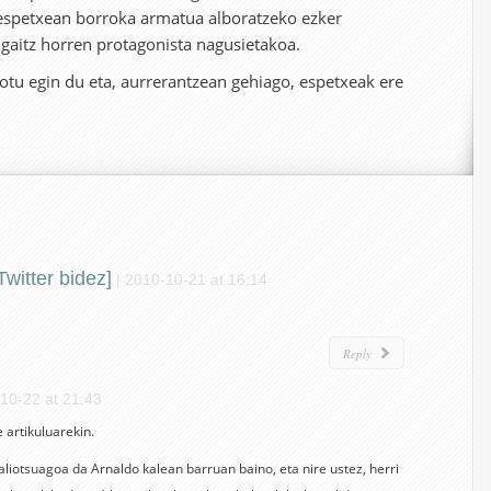
 espetxean borroka armatua alboratzeko ezker
 gaitz horren protagonista nagusietakoa.
otu egin du eta, aurrerantzean gehiago, espetxeak ere
witter bidez]
|
2010-10-21 at 16:14
Reply
10-22 at 21:43
 artikuluarekin.
aliotsuagoa da Arnaldo kalean barruan baino, eta nire ustez, herri