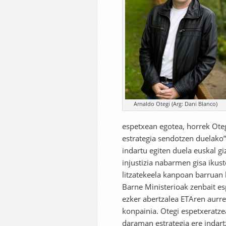
Arnaldo Otegi (Arg: Dani Blanco)
espetxean egotea, horrek Oteg
estrategia sendotzen duelako”.
indartu egiten duela euskal g
injustizia nabarmen gisa ikus
litzatekeela kanpoan barruan 
Barne Ministerioak zenbait e
ezker abertzalea ETAren aurre
konpainia. Otegi espetxeratze
daraman estrategia ere indart