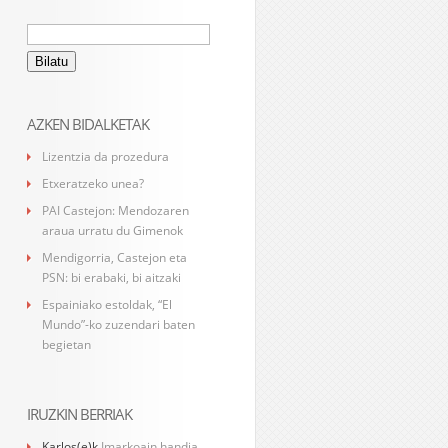
Bilatu:
AZKEN BIDALKETAK
Lizentzia da prozedura
Etxeratzeko unea?
PAI Castejon: Mendozaren
araua urratu du Gimenok
Mendigorria, Castejon eta
PSN: bi erabaki, bi aitzaki
Espainiako estoldak, “El
Mundo”-ko zuzendari baten
begietan
IRUZKIN BERRIAK
Karlos
(e)k
Imarkoain handia