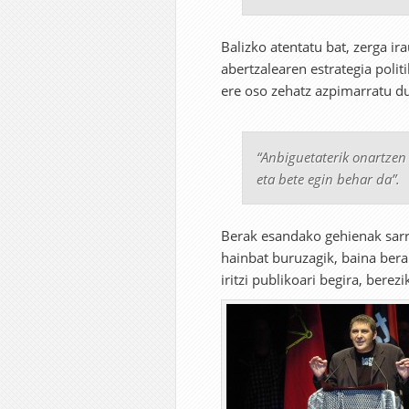
Balizko atentatu bat, zerga ir
abertzalearen estrategia poli
ere oso zehatz azpimarratu du
“Anbiguetaterik onartzen
eta bete egin behar da”.
Berak esandako gehienak sarri
hainbat buruzagik, baina bera
iritzi publikoari begira, berez