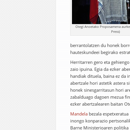
Otegi Anoetako Proposamena aurkezt
Press)
berrantolatzen du honek borro
hauteskundeei begirako estrat
Herritarren gero eta gehiengo
zaio ipuina. Egia da ezker abe
handiak dituela, baina ez da i
abertzale hori astetik astera s
honek sinesgarritasun hori ar
zabalduago dagoen mezua fink
ezker abertzalearen baitan Ote
Mandela
bezala espetxeratua d
inongo konparazio pertsonalik 
Barne Ministerioaren politik