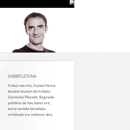
XABIER LETONA
Ardatz eta ertz, Euskal Herria
bestela ikusten da Iruñeko
Gazteluko Plazatik. Begirada
politikoa da hau batez ere,
baina tarteka bestelako
zirrikituak ere irekitzen dira.