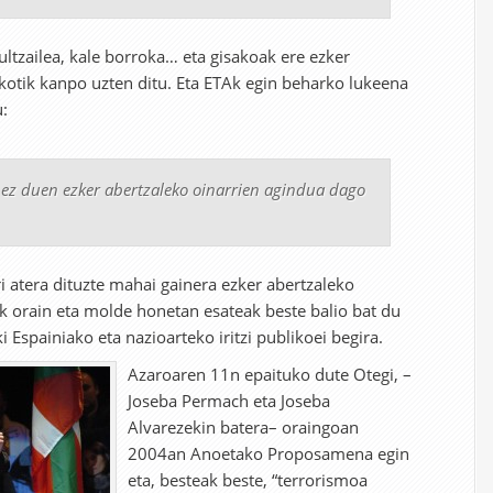
aultzailea, kale borroka… eta gisakoak ere ezker
tikotik kanpo uzten ditu. Eta ETAk egin beharko lukeena
:
 ez duen ezker abertzaleko oinarrien agindua dago
 atera dituzte mahai gainera ezker abertzaleko
k orain eta molde honetan esateak beste balio bat du
iki Espainiako eta nazioarteko iritzi publikoei begira.
Azaroaren 11n epaituko dute Otegi, –
Joseba Permach eta Joseba
Alvarezekin batera– oraingoan
2004an Anoetako Proposamena egin
eta, besteak beste, “terrorismoa