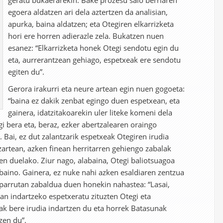
geratu bukaerarekin. Bake prozesu saio berriaren
egoera aldatzen ari dela aztertzen da analisian,
apurka, baina aldatzen; eta Otegiren elkarrizketa
hori ere horren adierazle zela. Bukatzen nuen
esanez: “Elkarrizketa honek Otegi sendotu egin du
eta, aurrerantzean gehiago, espetxeak ere sendotu
egiten du”.
Gerora irakurri eta neure artean egin nuen gogoeta:
“baina ez dakik zenbat egingo duen espetxean, eta
gainera, idatzitakoarekin uler liteke komeni dela
i bera eta, beraz, ezker abertzalearen oraingo
 Bai, ez dut zalantzarik espetxeak Otegiren irudia
izartean, azken finean herritarren gehiengo zabalak
ten duelako. Ziur nago, alabaina, Otegi baliotsuagoa
baino. Gainera, ez nuke nahi azken esaldiaren zentzua
sparrutan zabaldua duen honekin nahastea: “Lasai,
an indartzeko espetxeratu zituzten Otegi eta
ak bere irudia indartzen du eta horrek Batasunak
zen du”.