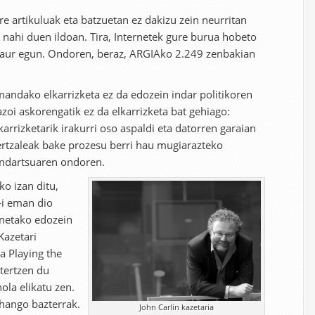
ure artikuluak eta batzuetan ez dakizu zein neurritan
 nahi duen ildoan. Tira, Internetek gure burua hobeto
gaur egun. Ondoren, beraz, ARGIAko 2.249 zenbakian
mandako elkarrizketa ez da edozein indar politikoren
oi askorengatik ez da elkarrizketa bat gehiago:
arrizketarik irakurri oso aspaldi eta datorren garaian
bertzaleak bake prozesu berri hau mugiarazteko
indartsuaren ondoren.
ko izan ditu,
-i eman dio
onetako edozein
Kazetari
a Playing the
tertzen du
la elikatu zen.
 hango bazterrak.
John Carlin kazetaria