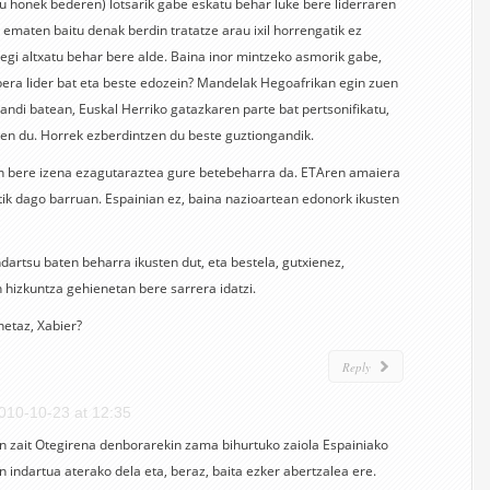
honek bederen) lotsarik gabe eskatu behar luke bere liderraren
ematen baitu denak berdin tratatze arau ixil horrengatik ez
gi altxatu behar bere alde. Baina inor mintzeko asmorik gabe,
bera lider bat eta beste edozein? Mandelak Hegoafrikan egin zuen
handi batean, Euskal Herriko gatazkaren parte bat pertsonifikatu,
tzen du. Horrek ezberdintzen du beste guztiongandik.
an bere izena ezagutaraztea gure betebeharra da. ETAren amaiera
ik dago barruan. Espainian ez, baina nazioartean edonork ikusten
dartsu baten beharra ikusten dut, eta bestela, gutxienez,
 hizkuntza gehienetan bere sarrera idatzi.
onetaz, Xabier?
Reply
010-10-23 at 12:35
n zait Otegirena denborarekin zama bihurtuko zaiola Espainiako
 indartua aterako dela eta, beraz, baita ezker abertzalea ere.