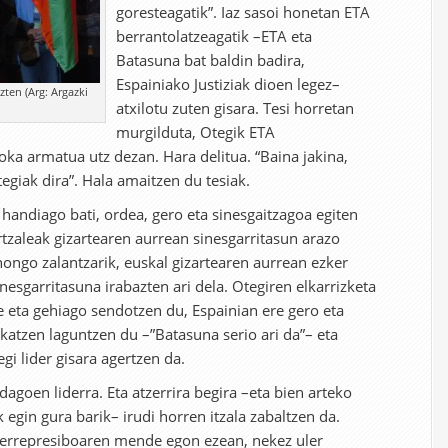
goresteagatik”. Iaz sasoi honetan ETA
berrantolatzeagatik –ETA eta
Batasuna bat baldin badira,
Espainiako Justiziak dioen legez–
en (Arg: Argazki
atxilotu zuten gisara. Tesi horretan
murgilduta, Otegik ETA
ka armatua utz dezan. Hara delitua. “Baina jakina,
egiak dira”. Hala amaitzen du tesiak.
 handiago bati, ordea, gero eta sinesgaitzagoa egiten
rtzaleak gizartearen aurrean sinesgarritasun arazo
nongo zalantzarik, euskal gizartearen aurrean ezker
inesgarritasuna irabazten ari dela. Otegiren elkarrizketa
e eta gehiago sendotzen du, Espainian ere gero eta
atzen laguntzen du –”Batasuna serio ari da”– eta
gi lider gisara agertzen da.
agoen liderra. Eta atzerrira begira –eta bien arteko
egin gura barik– irudi horren itzala zabaltzen da.
a errepresiboaren mende egon ezean, nekez uler