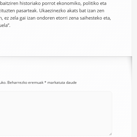
baitziren historiako porrot ekonomiko, politiko eta
 zituzten pasarteak. Ukaezinezko akats bat izan zen
 ez zela gai izan ondoren etorri zena saihesteko eta,
uela”.
uko.
Beharrezko eremuak
*
markatuta daude