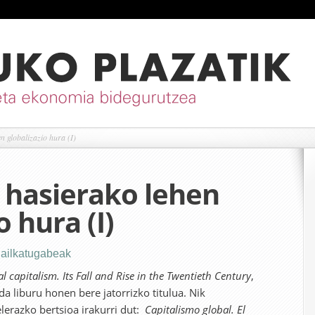
 globalizazio hura (I)
 hasierako lehen
o hura (I)
ailkatugabeak
l capitalism. Its Fall and Rise in the Twentieth Century
,
da liburu honen bere jatorrizko titulua. Nik
elerazko bertsioa irakurri dut:
Capitalismo global. El