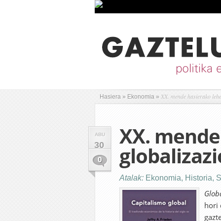
XX. mende hasierako lehen
Hasiera
»
Ekonomia
»
XX. mende
ABU
30
globalizazi
0
Atalak:
Ekonomia
,
Historia
,
S
Globa
hori 
gazt