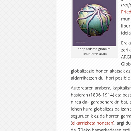
trasf
Frie
mund
libu
ideia
Erak
“Kapitalismo globala”
zeri
liburuaren azala
ARGI
Glob
globalizazio honen akatsak aza
aldarrikatzen du, hori posible
Autorearen arabera, kapitalis
hasieran (1896-1914) eta be
nirea da– garapenarekin bat, 
lehen hura globalizazioa izan 
seguruenik ez da horren garra
(
elkarrizketa honetan
), argi d
da, 70eko hamarkadaren erdia