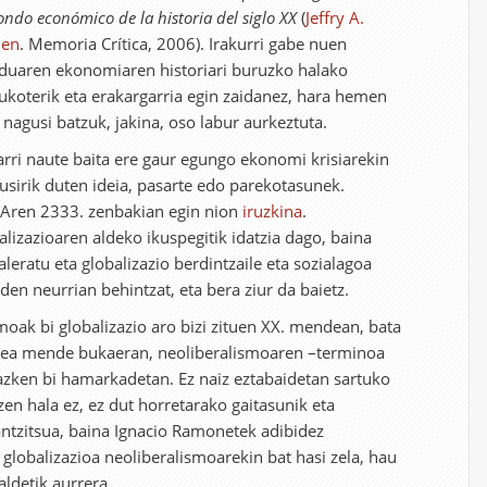
ondo económico de la historia del siglo XX
(
Jeffry A.
den
. Memoria Crítica, 2006). Irakurri gabe nuen
uaren ekonomiaren historiari buruzko halako
rukoterik eta erakargarria egin zaidanez, hara hemen
 nagusi batzuk, jakina, oso labur aurkeztuta.
arri naute baita ere gaur egungo ekonomi krisiarekin
kusirik duten ideia, pasarte edo parekotasunek.
Aren 2333. zenbakian egin nion
iruzkina
.
alizazioaren aldeko ikuspegitik idatzia dago, baina
leratu eta globalizazio berdintzaile eta sozialagoa
 den neurrian behintzat, eta bera ziur da baietz.
moak bi globalizazio aro bizi zituen XX. mendean, bata
stea mende bukaeran, neoliberalismoaren –terminoa
azken bi hamarkadetan. Ez naiz eztabaidetan sartuko
zen hala ez, ez dut horretarako gaitasunik eta
ntzitsua, baina Ignacio Ramonetek adibidez
u globalizazioa neoliberalismoarekin bat hasi zela, hau
ldetik aurrera.