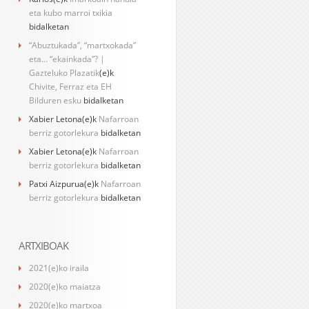
eta kubo marroi txikia
bidalketan
“Abuztukada”, “martxokada”
eta… “ekainkada”? |
Gazteluko Plazatik
(e)k
Chivite, Ferraz eta EH
Bilduren esku
bidalketan
Xabier Letona
(e)k
Nafarroan
berriz gotorlekura
bidalketan
Xabier Letona
(e)k
Nafarroan
berriz gotorlekura
bidalketan
Patxi Aizpurua
(e)k
Nafarroan
berriz gotorlekura
bidalketan
ARTXIBOAK
2021(e)ko iraila
2020(e)ko maiatza
2020(e)ko martxoa