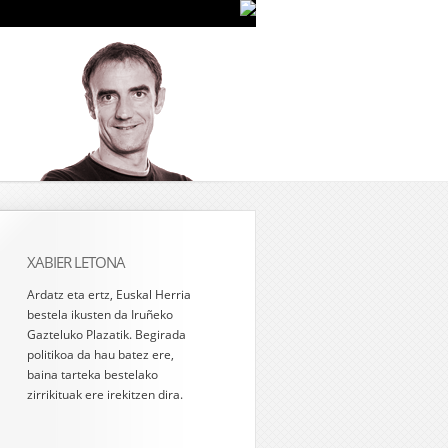
XABIER LETONA
Ardatz eta ertz, Euskal Herria
bestela ikusten da Iruñeko
Gazteluko Plazatik. Begirada
politikoa da hau batez ere,
baina tarteka bestelako
zirrikituak ere irekitzen dira.