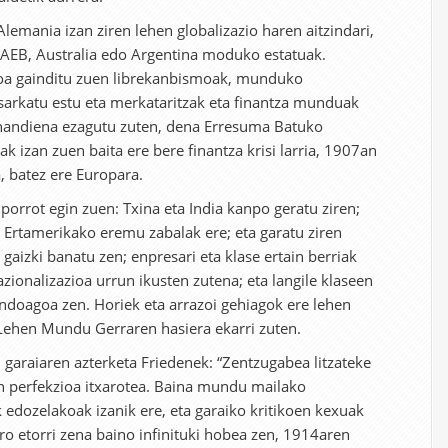
lemania izan ziren lehen globalizazio haren aitzindari,
en AEB, Australia edo Argentina moduko estatuak.
oa gainditu zuen librekanbismoak, munduko
sarkatu estu eta merkataritzak eta finantza munduak
handiena ezagutu zuten, dena Erresuma Batuko
ak izan zuen baita ere bere finantza krisi larria, 1907an
 batez ere Europara.
porrot egin zuen: Txina eta India kanpo geratu ziren;
a Ertamerikako eremu zabalak ere; eta garatu ziren
gaizki banatu zen; enpresari eta klase ertain berriak
zionalizazioa urrun ikusten zutena; eta langile klaseen
ndoagoa zen. Horiek eta arrazoi gehiagok ere lehen
 Lehen Mundu Gerraren hasiera ekarri zuten.
garaiaren azterketa Friedenek: “Zentzugabea litzateke
 perfekzioa itxarotea. Baina mundu mailako
edozelakoak izanik ere, eta garaiko kritikoen kexuak
ero etorri zena baino infinituki hobea zen, 1914aren