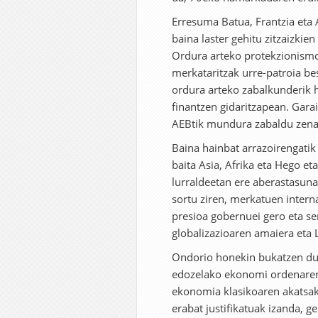
Erresuma Batua, Frantzia eta A
baina laster gehitu zitzaizki
Ordura arteko protekzionism
merkataritzak urre-patroia be
ordura arteko zabalkunderik 
finantzen gidaritzapean. Garai
AEBtik mundura zabaldu zena,
Baina hainbat arrazoirengatik 
baita Asia, Afrika eta Hego et
lurraldeetan ere aberastasuna 
sortu ziren, merkatuen interna
presioa gobernuei gero eta se
globalizazioaren amaiera eta
Ondorio honekin bukatzen du 
edozelako ekonomi ordenaren
ekonomia klasikoaren akatsak 
erabat justifikatuak izanda, g