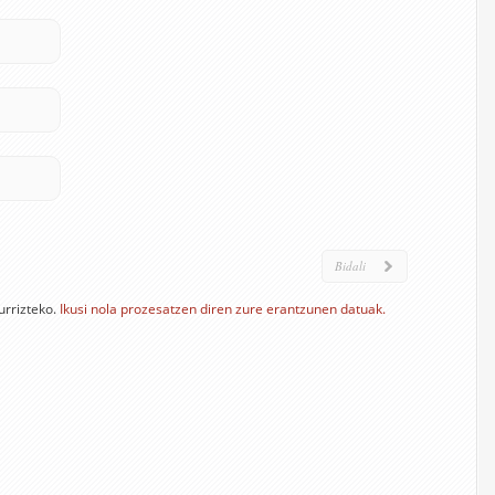
urrizteko.
Ikusi nola prozesatzen diren zure erantzunen datuak.