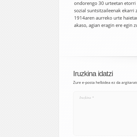
ondorengo 30 urteetan etorri 
sozial suntsitzaileenak ekarri
1914aren aurreko urte haietan,
akaso, agian eragin ere egin z
Iruzkina idatzi
Zure e-posta helbidea ez da argitarat