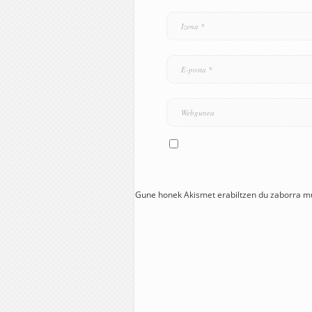
Gune honek Akismet erabiltzen du zaborra m