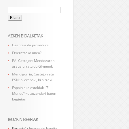
Bilatu:
AZKEN BIDALKETAK
Lizentzia da prozedura
Etxeratzeko unea?
PAI Castejon: Mendozaren
araua urratu du Gimenok
Mendigorria, Castejon eta
PSN: bi erabaki, bi aitzaki
Espainiako estoldak, “El
Mundo”-ko zuzendari baten
begietan
IRUZKIN BERRIAK
Karlos
(e)k
Imarkoain handia