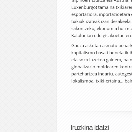
’alpinoen’ (Suitza eta Austri
Luxenburgo) tamaina txikiare
esportaziora, inportazioetara 
txikiak izateak izan dezakeela
sakontzeko, ekonomia horretar
Katalunian edo gisakoetan ere
Gauza askotan asmatu beharko
kapitalismo basati honetatik 
eta soka luzekoa gainera, bai
globalizazio moldearen kontra
partehartzea indartu, autoges
lokalismoa, txiki-ertaina… bal
Iruzkina idatzi