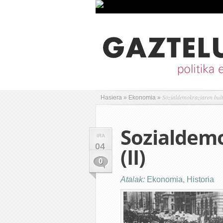
Sozialdemokraziaren bult
Hasiera
»
Ekonomia
»
Sozialdemo
IRA
04
(II)
0
Atalak:
Ekonomia
,
Historia