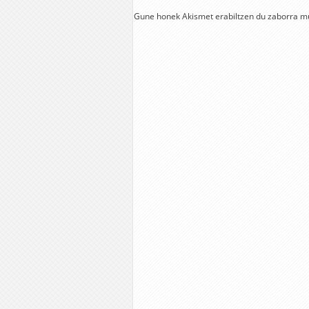
Gune honek Akismet erabiltzen du zaborra m