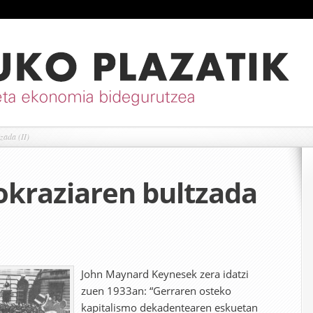
zada (II)
kraziaren bultzada
John Maynard Keynesek zera idatzi
zuen 1933an: “Gerraren osteko
kapitalismo dekadentearen eskuetan