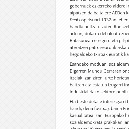
gobernuek ezkerreko alderdi
aipatzen da baita ere AEBen k
Deal
ospetsuari 1932an lehenda
handia bultzatu zuten Roosvel
artean, dolarra debaluatu zue
Batasunean ere gero eta pil-pi
ateratzea patroi-eurotik aska
hegoaldeko txiroak eurotik ka
Esandako moduan, sozialdemok
Bigarren Mundu Gerraren ondo
itzelak izan ziren, urte hor
baitzen eta estatua izugarri i
industrialetako sektore publi
Eta beste detaile interesgarri
handi, dena fusio…), baina Fr
kasualitatea izan Europako he
sozialdemokrata praktikan jar