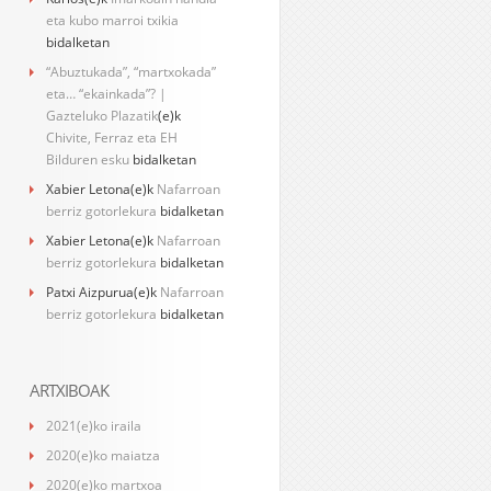
eta kubo marroi txikia
bidalketan
“Abuztukada”, “martxokada”
eta… “ekainkada”? |
Gazteluko Plazatik
(e)k
Chivite, Ferraz eta EH
Bilduren esku
bidalketan
Xabier Letona
(e)k
Nafarroan
berriz gotorlekura
bidalketan
Xabier Letona
(e)k
Nafarroan
berriz gotorlekura
bidalketan
Patxi Aizpurua
(e)k
Nafarroan
berriz gotorlekura
bidalketan
ARTXIBOAK
2021(e)ko iraila
2020(e)ko maiatza
2020(e)ko martxoa