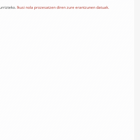
urrizteko.
Ikusi nola prozesatzen diren zure erantzunen datuak.