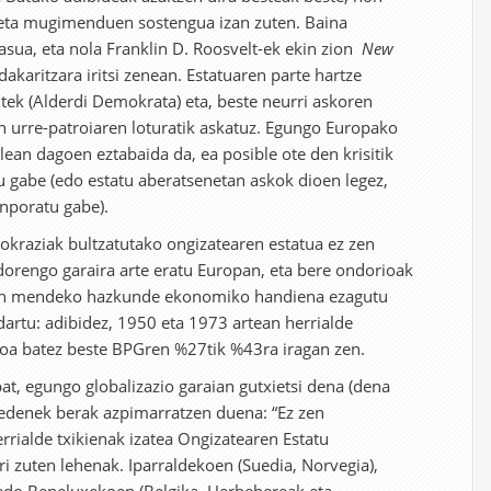
 eta mugimenduen sostengua izan zuten. Baina
asua, eta nola Franklin D. Roosvelt-ek ekin zion
New
karitzara iritsi zenean. Estatuaren parte hartze
tek (Alderdi Demokrata) eta, beste neurri askoren
n urre-patroiaren loturatik askatuz. Egungo Europako
lean dagoen eztabaida da, ea posible ote den krisitik
tu gabe (edo estatu aberatsenetan askok dioen legez,
nporatu gabe).
raziak bultzatutako ongizatearen estatua ez zen
rengo garaira arte eratu Europan, eta bere ondorioak
ietan mendeko hazkunde ekonomiko handiena ezagutu
ndartu: adibidez, 1950 eta 1973 artean herrialde
koa batez beste BPGren %27tik %43ra iragan zen.
 bat, egungo globalizazio garaian gutxietsi dena (dena
iedenek berak azpimarratzen duena: “Ez zen
rrialde txikienak izatea Ongizatearen Estatu
ri zuten lehenak. Iparraldekoen (Suedia, Norvegia),