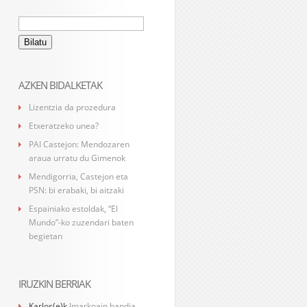
Bilatu:
AZKEN BIDALKETAK
Lizentzia da prozedura
Etxeratzeko unea?
PAI Castejon: Mendozaren
araua urratu du Gimenok
Mendigorria, Castejon eta
PSN: bi erabaki, bi aitzaki
Espainiako estoldak, “El
Mundo”-ko zuzendari baten
begietan
IRUZKIN BERRIAK
Karlos
(e)k
Imarkoain handia