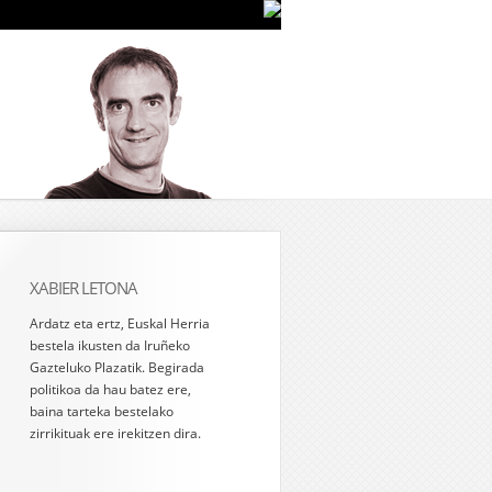
XABIER LETONA
Ardatz eta ertz, Euskal Herria
bestela ikusten da Iruñeko
Gazteluko Plazatik. Begirada
politikoa da hau batez ere,
baina tarteka bestelako
zirrikituak ere irekitzen dira.