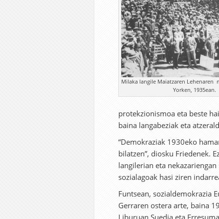
Milaka langile Maiatzaren Lehenaren 
Yorken, 1935ean.
protekzionismoa eta beste hain
baina langabeziak eta atzerald
“Demokraziak 1930eko hamarka
bilatzen”, diosku Friedenek. E
langilerian eta nekazariengan
sozialagoak hasi ziren indarre
Funtsean, sozialdemokrazia E
Gerraren ostera arte, baina 1
Liburuan Suedia eta Erresuma