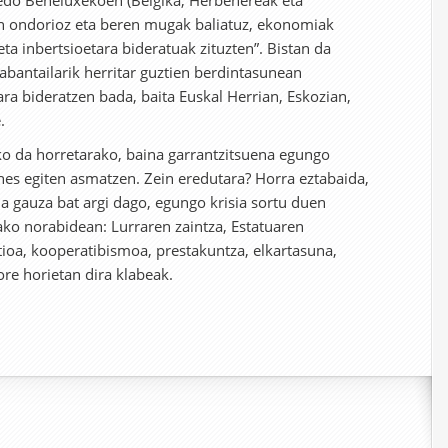
a) edo Beneluxekoen (Belgika, Herbehereak eta
n ondorioz eta beren mugak baliatuz, ekonomiak
eta inbertsioetara bideratuak zituzten”. Bistan da
 abantailarik herritar guztien berdintasunean
a bideratzen bada, baita Euskal Herrian, Eskozian,
.
 da horretarako, baina garrantzitsuena egungo
ihes egiten asmatzen. Zein eredutara? Horra eztabaida,
na gauza bat argi dago, egungo krisia sortu duen
ko norabidean: Lurraren zaintza, Estatuaren
tioa, kooperatibismoa, prestakuntza, elkartasuna,
ore horietan dira klabeak.