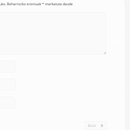
uko.
Beharrezko eremuak
*
markatuta daude