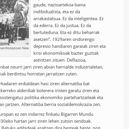
gaude, nazioartekoa baina
indibidualista, eta ez da
arrakastatsua. Ez da inteligentea. Ez
da ederra. Ez da justua. Ez da
bertuteduna. Eta ez ditu beharrak
asetzen”. 1929aren ondorengo
depresio handiaren garaiak ziren eta
manifestazioan New
krisi ekonomikoak bazter guztiak
astintzen zituen. Deflazioa,
bat neurri jarri ziren abian herrialde industrialetan,
iak berdintsu horretan jarraitzen zuten.
daren erdialdean hasi ziren alternatiba bat
zkerreko alderdiak boterera iristen garatu ziren eta
 sostengatuz politika ekonomiko partehartzaileak eta
an jartzen. Alternatiba berria sozialdemokrazia zen.
uropan ez zen indarrez finkatu Bigarren Mundu
930eko hartan jarri ziren lehen zutoin sendoak.
 Batuko adibideak azaltzen dira besteak beste, non